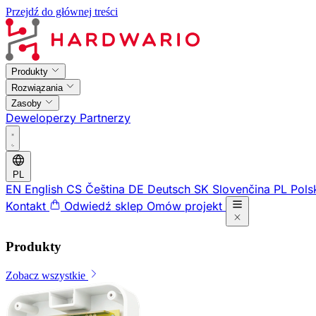
Przejdź do głównej treści
Produkty
Rozwiązania
Zasoby
Deweloperzy
Partnerzy
PL
EN
English
CS
Čeština
DE
Deutsch
SK
Slovenčina
PL
Pols
Kontakt
Odwiedź sklep
Omów projekt
Produkty
Zobacz wszystkie