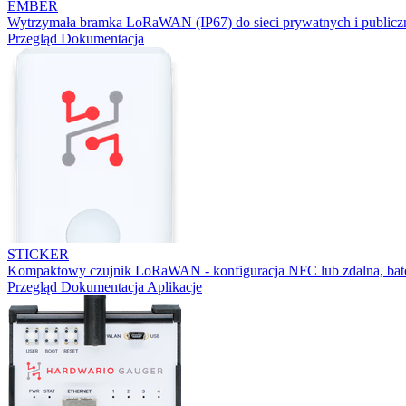
EMBER
Wytrzymała bramka LoRaWAN (IP67) do sieci prywatnych i publicz
Przegląd
Dokumentacja
STICKER
Kompaktowy czujnik LoRaWAN - konfiguracja NFC lub zdalna, bater
Przegląd
Dokumentacja
Aplikacje