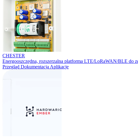
CHESTER
Energooszczędna, rozszerzalna platforma LTE/LoRaWAN/BLE do zd
Przegląd
Dokumentacja
Aplikacje