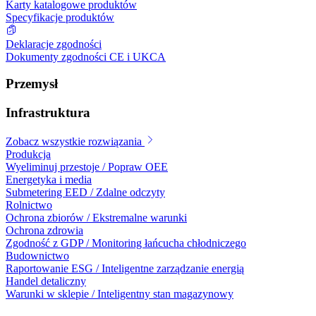
Karty katalogowe produktów
Specyfikacje produktów
Deklaracje zgodności
Dokumenty zgodności CE i UKCA
Przemysł
Infrastruktura
Zobacz wszystkie rozwiązania
Produkcja
Wyeliminuj przestoje / Popraw OEE
Energetyka i media
Submetering EED / Zdalne odczyty
Rolnictwo
Ochrona zbiorów / Ekstremalne warunki
Ochrona zdrowia
Zgodność z GDP / Monitoring łańcucha chłodniczego
Budownictwo
Raportowanie ESG / Inteligentne zarządzanie energią
Handel detaliczny
Warunki w sklepie / Inteligentny stan magazynowy