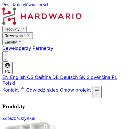
Przejdź do głównej treści
Produkty
Rozwiązania
Zasoby
Deweloperzy
Partnerzy
PL
EN
English
CS
Čeština
DE
Deutsch
SK
Slovenčina
PL
Polski
Kontakt
Odwiedź sklep
Omów projekt
Produkty
Zobacz wszystkie