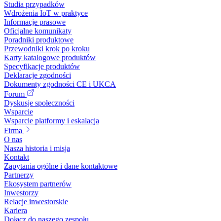
Studia przypadków
Wdrożenia IoT w praktyce
Informacje prasowe
Oficjalne komunikaty
Poradniki produktowe
Przewodniki krok po kroku
Karty katalogowe produktów
Specyfikacje produktów
Deklaracje zgodności
Dokumenty zgodności CE i UKCA
Forum
Dyskusje społeczności
Wsparcie
Wsparcie platformy i eskalacja
Firma
O nas
Nasza historia i misja
Kontakt
Zapytania ogólne i dane kontaktowe
Partnerzy
Ekosystem partnerów
Inwestorzy
Relacje inwestorskie
Kariera
Dołącz do naszego zespołu