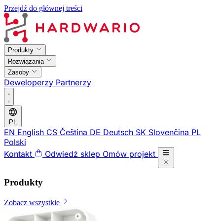
Przejdź do głównej treści
Produkty
Rozwiązania
Zasoby
Deweloperzy
Partnerzy
PL
EN
English
CS
Čeština
DE
Deutsch
SK
Slovenčina
PL
Polski
Kontakt
Odwiedź sklep
Omów projekt
Produkty
Zobacz wszystkie