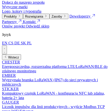
Dołącz do naszego zespołu
Wytyczne marki
Logo, kolory i typografia
Deweloperzy
Produkty
Rozwiązania
Zasoby
Partnerzy
Kontakt
Omów projekt
Odwiedź sklep
Język
EN
CS
DE
SK
PL
Wstecz
CHESTER
Energooszczędna, rozszerzalna platforma LTE/LoRaWAN/BLE do
zdalnego monitoringu
EMBER
Wytrzymała bramka LoRaWAN (IP67) do sieci prywatnych i
publicznych
STICKER
Kompaktowy czujnik LoRaWAN - konfiguracja NFC lub zdalna,
bateria 2+ lata
GAUGER
Licznik impulsów dla linii produkcyjnych - wyjście Modbus TCP