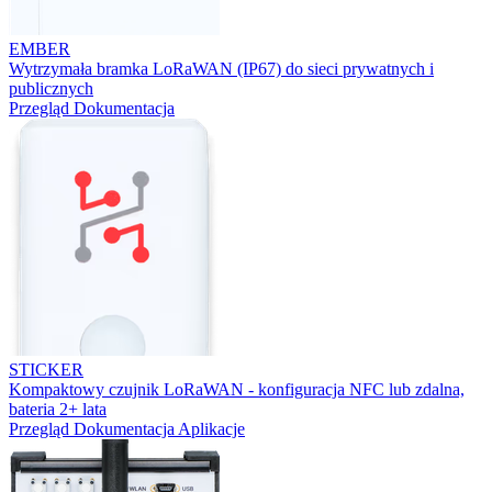
EMBER
Wytrzymała bramka LoRaWAN (IP67) do sieci prywatnych i
publicznych
Przegląd
Dokumentacja
STICKER
Kompaktowy czujnik LoRaWAN - konfiguracja NFC lub zdalna,
bateria 2+ lata
Przegląd
Dokumentacja
Aplikacje