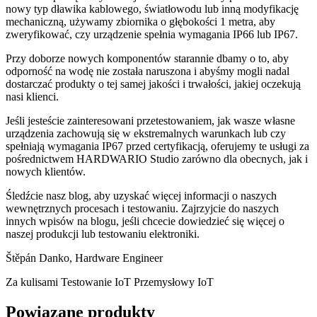
nowy typ dławika kablowego, światłowodu lub inną modyfikację
mechaniczną, używamy zbiornika o głębokości 1 metra, aby
zweryfikować, czy urządzenie spełnia wymagania IP66 lub IP67.
Przy doborze nowych komponentów starannie dbamy o to, aby
odporność na wodę nie została naruszona i abyśmy mogli nadal
dostarczać produkty o tej samej jakości i trwałości, jakiej oczekują
nasi klienci.
Jeśli jesteście zainteresowani przetestowaniem, jak wasze własne
urządzenia zachowują się w ekstremalnych warunkach lub czy
spełniają wymagania IP67 przed certyfikacją, oferujemy te usługi za
pośrednictwem HARDWARIO Studio zarówno dla obecnych, jak i
nowych klientów.
Śledźcie nasz blog, aby uzyskać więcej informacji o naszych
wewnętrznych procesach i testowaniu. Zajrzyjcie do naszych
innych wpisów na blogu, jeśli chcecie dowiedzieć się więcej o
naszej produkcji lub testowaniu elektroniki.
Štěpán Danko, Hardware Engineer
Za kulisami
Testowanie IoT
Przemysłowy IoT
Powiązane produkty