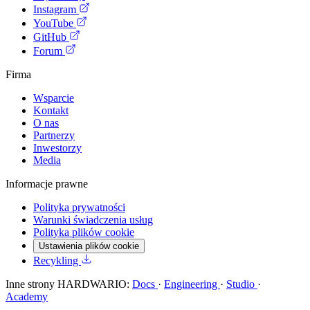
Instagram
YouTube
GitHub
Forum
Firma
Wsparcie
Kontakt
O nas
Partnerzy
Inwestorzy
Media
Informacje prawne
Polityka prywatności
Warunki świadczenia usług
Polityka plików cookie
Ustawienia plików cookie
Recykling
Inne strony HARDWARIO:
Docs
·
Engineering
·
Studio
·
Academy