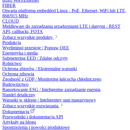
przez WiFi/Ethernet
FIBER
Otwarta platforma embedded Linux - PoE, Ethernet, WiFi lub LTE,
868/915 MHz
CLOUD
Middleware do zarządzania urządzeniami LTE i danymi - REST
API, callbacki, FOTA
Zobacz wszystkie produkty
Produkcja
Wyeliminuj przestoje / Popraw OEE
Energetyka i media
Submetering EED / Zdalne odczyty
Rolnictwo
Ochrona zbiorów / Ekstremalne warunki
Ochrona zdrowia
Zgodność z GDP / Monitoring łańcucha chłodniczego
Budownictwo
Raportowanie ESG / Inteligentne zarządzanie energią
Handel detaliczny
Warunki w sklepie / Inteligentny stan magazynowy
Zobacz wszystkie rozwiązania
Dokumentacja
Przewodniki i dokumentacja API
Artykuły na blogu
Spostrzeżenia i nowości produktowe