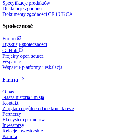
Specyfikacje produktów
Deklaracje zgodności
Dokumenty zgodności CE i UKCA
Społeczność
Forum
Dyskusje społeczności
GitHub
Projekty open source
Wsparcie
Wsparcie platformy i eskalacja
Firma
O nas
Nasza historia i misja
Kontakt
Zapytania ogólne i dane kontaktowe
Partnerzy
Ekosystem partnerów
Inwestorzy
Relacje inwestorskie
Kariera