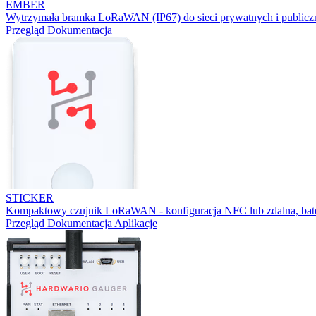
EMBER
Wytrzymała bramka LoRaWAN (IP67) do sieci prywatnych i publicz
Przegląd
Dokumentacja
STICKER
Kompaktowy czujnik LoRaWAN - konfiguracja NFC lub zdalna, bater
Przegląd
Dokumentacja
Aplikacje