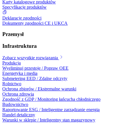
Karty katalogowe produktów
Specyfikacje produktów
Deklaracje zgodności
Dokumenty zgodności CE i UKCA
Przemysł
Infrastruktura
Zobacz wszystkie rozwiązania
Produkcja
Wyeliminuj przestoje / Popraw OEE
Energetyka i media
Submetering EED / Zdalne odczyty
Rolnictwo
Ochrona zbiorów / Ekstremalne warunki
Ochrona zdrowia
Zgodność z GDP / Monitoring łańcucha chłodniczego
Budownictwo
Raportowanie ESG / Inteligentne zarządzanie energią
Handel detaliczny
Warunki w sklepie / Inteligentny stan magazynowy