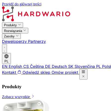
Przejdź do głównej treści
Produkty
Rozwiązania
Zasoby
Deweloperzy
Partnerzy
PL
EN
English
CS
Čeština
DE
Deutsch
SK
Slovenčina
PL
Pols
Kontakt
Odwiedź sklep
Omów projekt
Produkty
Zobacz wszystkie