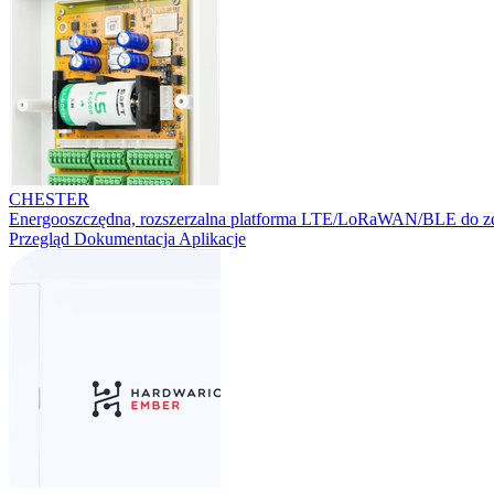
CHESTER
Energooszczędna, rozszerzalna platforma LTE/LoRaWAN/BLE do zd
Przegląd
Dokumentacja
Aplikacje