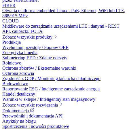
przez WiFi/Ethernet
FIBER
Otwarta platforma embedded Linux - PoE, Ethernet, WiFi lub LTE,
868/915 MHz
CLOUD
Middleware do zarządzania urządzeniami LTE i danymi - REST
API, callbacki, FOTA
Zobacz wszystkie produkty
Produkcja
Wyeliminuj przestoje / Popraw OEE
Energetyka i media
Submetering EED / Zdalne odczyty
Rolnictwo
Ochrona zbiorów / Ekstremalne warunki
Ochrona zdrowia
Zgodność z GDP / Monitoring łańcucha chłodniczego
Budownictwo
Raportowanie ESG / Inteligentne zarządzanie energią
Handel detaliczny
Warunki w sklepie / Inteligentny stan magazynowy
Zobacz wszystkie rozwiązania
Dokumentacja
Przewodniki i dokumentacja API
Artykuły na blogu
Spostrzeżenia i nowości produktowe