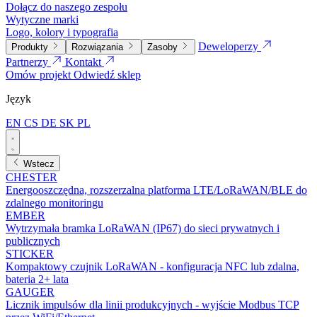
Dołącz do naszego zespołu
Wytyczne marki
Logo, kolory i typografia
Deweloperzy
Produkty
Rozwiązania
Zasoby
Partnerzy
Kontakt
Omów projekt
Odwiedź sklep
Język
EN
CS
DE
SK
PL
Wstecz
CHESTER
Energooszczędna, rozszerzalna platforma LTE/LoRaWAN/BLE do
zdalnego monitoringu
EMBER
Wytrzymała bramka LoRaWAN (IP67) do sieci prywatnych i
publicznych
STICKER
Kompaktowy czujnik LoRaWAN - konfiguracja NFC lub zdalna,
bateria 2+ lata
GAUGER
Licznik impulsów dla linii produkcyjnych - wyjście Modbus TCP