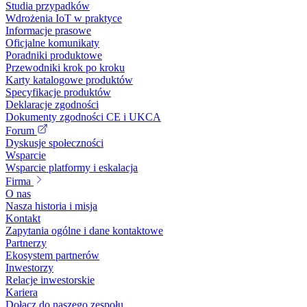
Studia przypadków
Wdrożenia IoT w praktyce
Informacje prasowe
Oficjalne komunikaty
Poradniki produktowe
Przewodniki krok po kroku
Karty katalogowe produktów
Specyfikacje produktów
Deklaracje zgodności
Dokumenty zgodności CE i UKCA
Forum
Dyskusje społeczności
Wsparcie
Wsparcie platformy i eskalacja
Firma
O nas
Nasza historia i misja
Kontakt
Zapytania ogólne i dane kontaktowe
Partnerzy
Ekosystem partnerów
Inwestorzy
Relacje inwestorskie
Kariera
Dołącz do naszego zespołu