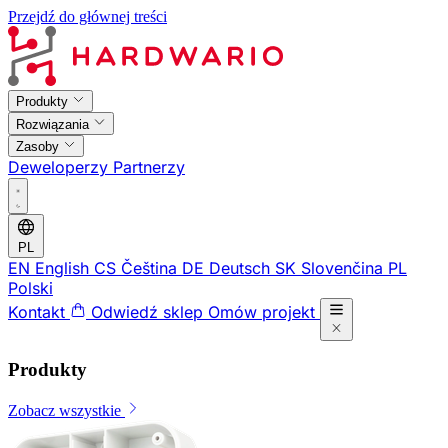
Przejdź do głównej treści
Produkty
Rozwiązania
Zasoby
Deweloperzy
Partnerzy
PL
EN
English
CS
Čeština
DE
Deutsch
SK
Slovenčina
PL
Polski
Kontakt
Odwiedź sklep
Omów projekt
Produkty
Zobacz wszystkie