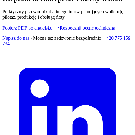
Praktyczny przewodnik dla integratorów planujących walidację,
pilotaż, produkcję i obsługę floty.
Pobierz PDF po angielsku
Rozpocznij ocenę techniczną
Napisz do nas
·
Można też zadzwonić bezpośrednio:
+420 775 159
734