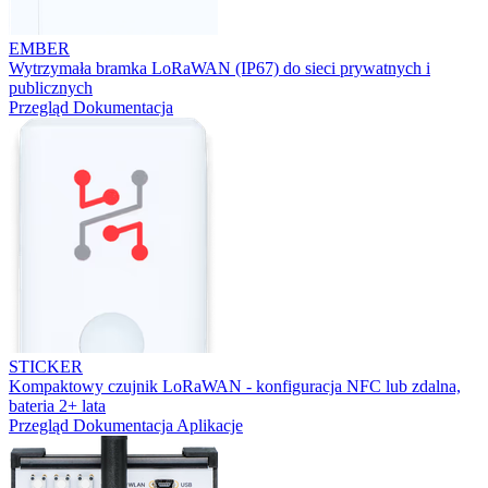
EMBER
Wytrzymała bramka LoRaWAN (IP67) do sieci prywatnych i
publicznych
Przegląd
Dokumentacja
STICKER
Kompaktowy czujnik LoRaWAN - konfiguracja NFC lub zdalna,
bateria 2+ lata
Przegląd
Dokumentacja
Aplikacje