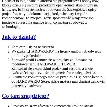
Hackster.io to globalna platforma dla programistów i hobbystów,
którzy dzielą się swoimi projektami open-source skupionymi na
hardware, IoT i systemach wbudowanych. Szczegółowe opisy
projektów, w tym dokumentacja, kod, schematy i wybór
komponentów. To miejsce, gdzie społeczność wzajemnie się
inspiruje i przesuwa granice tego, co można zbudować z
technologią.
Jak to działa?
Zarejestruj się na hackster.io.
Wyszukaj „HARDWARIO” na liście kanałów lub odwiedź
profil bezpośrednio.
Sprawdź profil i zanurz się w projekty zbudowane na
modułowej serii HARDWARIO TOWER.
Zainspiruj się eksperckimi projektami zespołu, a także
twórczością społeczności programistów z całego świata.
Kliknięcie konkretnego modułu przeniesie Cię bezpośrednio
do HARDWARIO Store, gdzie możesz natychmiast zamówić
potrzebny hardware.
Co tam znajdziesz?
Projekty ze szczegółową dokumentacją krok po kroku