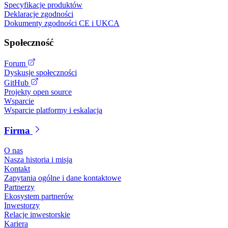
Specyfikacje produktów
Deklaracje zgodności
Dokumenty zgodności CE i UKCA
Społeczność
Forum
Dyskusje społeczności
GitHub
Projekty open source
Wsparcie
Wsparcie platformy i eskalacja
Firma
O nas
Nasza historia i misja
Kontakt
Zapytania ogólne i dane kontaktowe
Partnerzy
Ekosystem partnerów
Inwestorzy
Relacje inwestorskie
Kariera