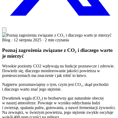
Blog
·
12 sierpnia 2025
·
2 min czytania
Poznaj zagrożenia związane z CO₂ i dlaczego warto
je mierzyć
Wysokie poziomy CO2 wpływają na funkcje poznawcze i zdrowie.
Dowiedz się, dlaczego monitorowanie jakości powietrza w
pomieszczeniach ma znaczenie i jak robić to łatwo.
Najpierw porozmawiajmy o tym, czym jest CO₂, skąd pochodzi
i dlaczego warto znać jego stężenie.
Dwutlenek węgla (CO₂) to bezbarwny gaz naturalnie obecny
w naszej atmosferze. Powstaje w wyniku oddychania ludzi
i zwierząt, spalania paliw, gotowania, a nawet fermentacji żywności.
Na zewnątrz, w świeżym powietrzu, jego stężenie zwykle oscyluje
wokół 400 ppm (części na milion).