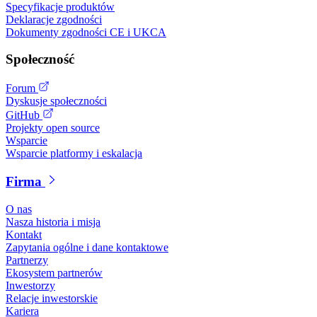
Specyfikacje produktów
Deklaracje zgodności
Dokumenty zgodności CE i UKCA
Społeczność
Forum
Dyskusje społeczności
GitHub
Projekty open source
Wsparcie
Wsparcie platformy i eskalacja
Firma
O nas
Nasza historia i misja
Kontakt
Zapytania ogólne i dane kontaktowe
Partnerzy
Ekosystem partnerów
Inwestorzy
Relacje inwestorskie
Kariera