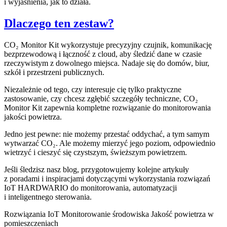
i wyjaśnienia, jak to działa.
Dlaczego ten zestaw?
CO₂ Monitor Kit wykorzystuje precyzyjny czujnik, komunikację
bezprzewodową i łączność z cloud, aby śledzić dane w czasie
rzeczywistym z dowolnego miejsca. Nadaje się do domów, biur,
szkół i przestrzeni publicznych.
Niezależnie od tego, czy interesuje cię tylko praktyczne
zastosowanie, czy chcesz zgłębić szczegóły techniczne, CO₂
Monitor Kit zapewnia kompletne rozwiązanie do monitorowania
jakości powietrza.
Jedno jest pewne: nie możemy przestać oddychać, a tym samym
wytwarzać CO₂. Ale możemy mierzyć jego poziom, odpowiednio
wietrzyć i cieszyć się czystszym, świeższym powietrzem.
Jeśli śledzisz nasz blog, przygotowujemy kolejne artykuły
z poradami i inspiracjami dotyczącymi wykorzystania rozwiązań
IoT HARDWARIO do monitorowania, automatyzacji
i inteligentnego sterowania.
Rozwiązania IoT
Monitorowanie środowiska
Jakość powietrza w
pomieszczeniach