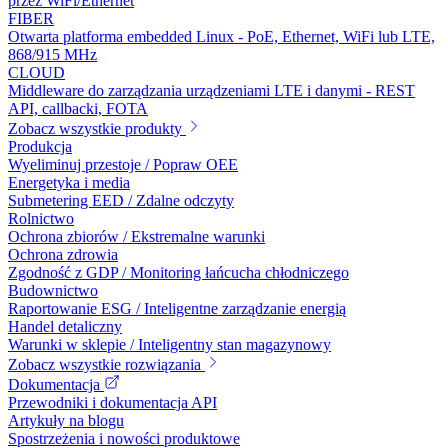
przez WiFi/Ethernet
FIBER
Otwarta platforma embedded Linux - PoE, Ethernet, WiFi lub LTE,
868/915 MHz
CLOUD
Middleware do zarządzania urządzeniami LTE i danymi - REST
API, callbacki, FOTA
Zobacz wszystkie produkty
Produkcja
Wyeliminuj przestoje / Popraw OEE
Energetyka i media
Submetering EED / Zdalne odczyty
Rolnictwo
Ochrona zbiorów / Ekstremalne warunki
Ochrona zdrowia
Zgodność z GDP / Monitoring łańcucha chłodniczego
Budownictwo
Raportowanie ESG / Inteligentne zarządzanie energią
Handel detaliczny
Warunki w sklepie / Inteligentny stan magazynowy
Zobacz wszystkie rozwiązania
Dokumentacja
Przewodniki i dokumentacja API
Artykuły na blogu
Spostrzeżenia i nowości produktowe