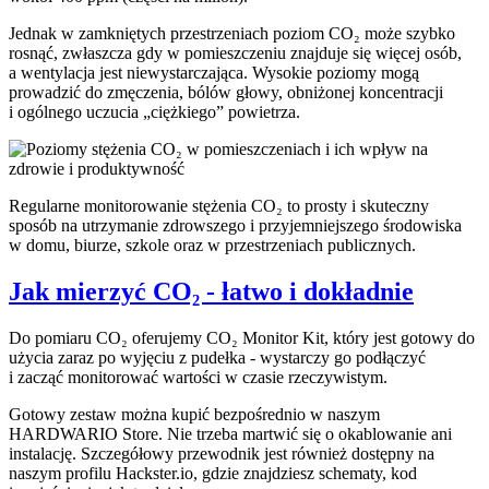
Jednak w zamkniętych przestrzeniach poziom CO₂ może szybko
rosnąć, zwłaszcza gdy w pomieszczeniu znajduje się więcej osób,
a wentylacja jest niewystarczająca. Wysokie poziomy mogą
prowadzić do zmęczenia, bólów głowy, obniżonej koncentracji
i ogólnego uczucia „ciężkiego” powietrza.
Regularne monitorowanie stężenia CO₂ to prosty i skuteczny
sposób na utrzymanie zdrowszego i przyjemniejszego środowiska
w domu, biurze, szkole oraz w przestrzeniach publicznych.
Jak mierzyć CO₂ - łatwo i dokładnie
Do pomiaru CO₂ oferujemy CO₂ Monitor Kit, który jest gotowy do
użycia zaraz po wyjęciu z pudełka - wystarczy go podłączyć
i zacząć monitorować wartości w czasie rzeczywistym.
Gotowy zestaw można kupić bezpośrednio w naszym
HARDWARIO Store. Nie trzeba martwić się o okablowanie ani
instalację. Szczegółowy przewodnik jest również dostępny na
naszym profilu Hackster.io, gdzie znajdziesz schematy, kod