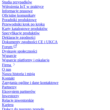
Studia przypadków
Wdrożenia IoT w praktyce
Informacje prasowe
Oficjalne komunikaty
Poradniki produktowe
Przewodniki krok po kroku
Karty katalogowe produktów
Specyfikacje produktów
Deklaracje zgodności
Dokumenty zgodności CE i UKCA
Forum
Dyskusje społeczności
Wsparcie
Wsparcie platformy i eskalacja
Firma
O nas
Nasza historia i misja
Kontakt
Zapytania ogólne i dane kontaktowe
Partnerzy
Ekosystem partnerów
Inwestorzy
Relacje inwestorskie
Kariera
Dołącz do naszego zespołu