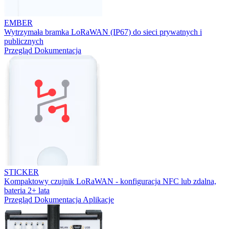
EMBER
Wytrzymała bramka LoRaWAN (IP67) do sieci prywatnych i
publicznych
Przegląd
Dokumentacja
STICKER
Kompaktowy czujnik LoRaWAN - konfiguracja NFC lub zdalna,
bateria 2+ lata
Przegląd
Dokumentacja
Aplikacje