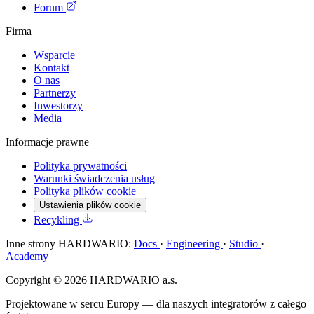
Forum
Firma
Wsparcie
Kontakt
O nas
Partnerzy
Inwestorzy
Media
Informacje prawne
Polityka prywatności
Warunki świadczenia usług
Polityka plików cookie
Ustawienia plików cookie
Recykling
Inne strony HARDWARIO:
Docs
·
Engineering
·
Studio
·
Academy
Copyright © 2026 HARDWARIO a.s.
Projektowane w sercu Europy — dla naszych integratorów z całego