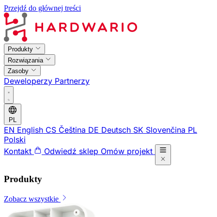
Przejdź do głównej treści
Produkty
Rozwiązania
Zasoby
Deweloperzy
Partnerzy
PL
EN
English
CS
Čeština
DE
Deutsch
SK
Slovenčina
PL
Polski
Kontakt
Odwiedź sklep
Omów projekt
Produkty
Zobacz wszystkie