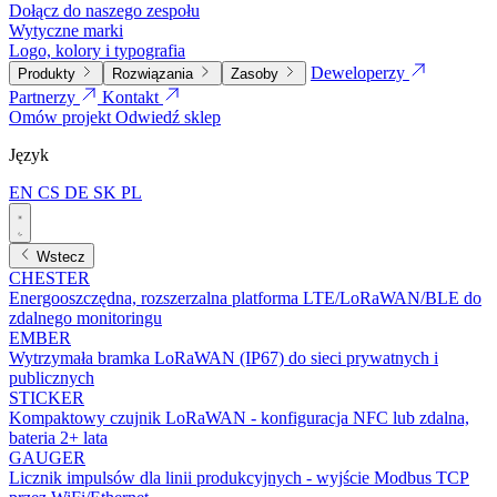
Dołącz do naszego zespołu
Wytyczne marki
Logo, kolory i typografia
Deweloperzy
Produkty
Rozwiązania
Zasoby
Partnerzy
Kontakt
Omów projekt
Odwiedź sklep
Język
EN
CS
DE
SK
PL
Wstecz
CHESTER
Energooszczędna, rozszerzalna platforma LTE/LoRaWAN/BLE do
zdalnego monitoringu
EMBER
Wytrzymała bramka LoRaWAN (IP67) do sieci prywatnych i
publicznych
STICKER
Kompaktowy czujnik LoRaWAN - konfiguracja NFC lub zdalna,
bateria 2+ lata
GAUGER
Licznik impulsów dla linii produkcyjnych - wyjście Modbus TCP