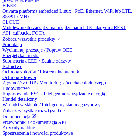
przez WiFi/Ethernet
FIBER
Otwarta platforma embedded Linux - PoE, Ethernet, WiFi lub LTE,
868/915 MHz
CLOUD
Middleware do zarządzania urządzeniami LTE i danymi - REST
API, callbacki, FOTA
Zobacz wszystkie produkty
Produkcja
Wyeliminuj przestoje / Popraw OEE
Energetyka i media
Submetering EED / Zdalne odczyty
Rolnictwo
Ochrona zbiorów / Ekstremalne warunki
Ochrona zdrowia
Zgodność z GDP / Monitoring łańcucha chłodniczego
Budownictwo
Raportowanie ESG / Inteligentne zarządzanie energią
Handel detaliczny
Warunki w sklepie / Inteligentny stan magazynowy
Zobacz wszystkie rozwiązania
Dokumentacja
Przewodniki i dokumentacja API
Artykuły na blogu
Spostrzeżenia i nowości produktowe