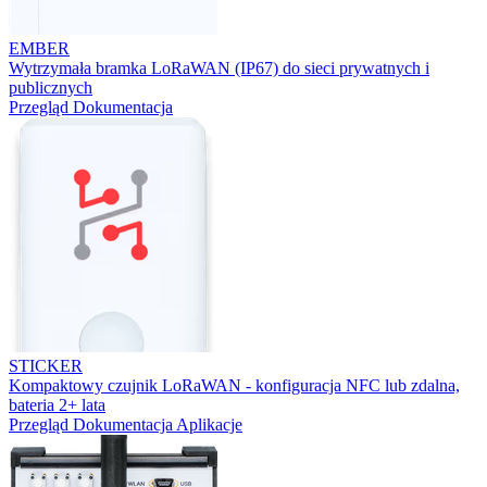
EMBER
Wytrzymała bramka LoRaWAN (IP67) do sieci prywatnych i
publicznych
Przegląd
Dokumentacja
STICKER
Kompaktowy czujnik LoRaWAN - konfiguracja NFC lub zdalna,
bateria 2+ lata
Przegląd
Dokumentacja
Aplikacje