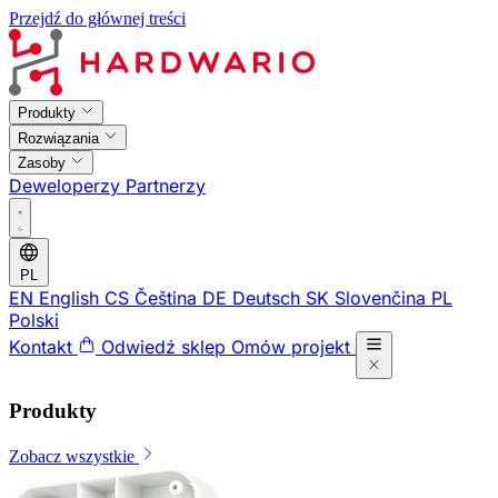
Przejdź do głównej treści
Produkty
Rozwiązania
Zasoby
Deweloperzy
Partnerzy
PL
EN
English
CS
Čeština
DE
Deutsch
SK
Slovenčina
PL
Polski
Kontakt
Odwiedź sklep
Omów projekt
Produkty
Zobacz wszystkie