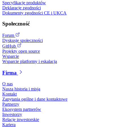
Specyfikacje produktów
Deklaracje zgodności
Dokumenty zgodności CE i UKCA
Społeczność
Forum
Dyskusje społeczności
GitHub
Projekty open source
Wsparcie
Wsparcie platformy i eskalacja
Firma
O nas
Nasza historia i misja
Kontakt
Zapytania ogólne i dane kontaktowe
Partnerzy
Ekosystem partnerów
Inwestorzy
Relacje inwestorskie
Kariera