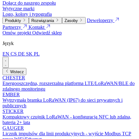
Dołącz do naszego zespołu
Wytyczne marki
Logo, kolory i typografia
Deweloperzy
Produkty
Rozwiązania
Zasoby
Partnerzy
Kontakt
Omów projekt
Odwiedź sklep
Język
EN
CS
DE
SK
PL
Wstecz
CHESTER
Energooszczędna, rozszerzalna platforma LTE/LoRaWAN/BLE do
zdalnego monitoringu
EMBER
Wytrzymała bramka LoRaWAN (IP67) do sieci prywatnych i
publicznych
STICKER
Kompaktowy czujnik LoRaWAN - konfiguracja NFC lub zdalna,
bateria 2+ lata
GAUGER
Licznik impulsów dla linii produkcyjnych - wyjście Modbus TCP