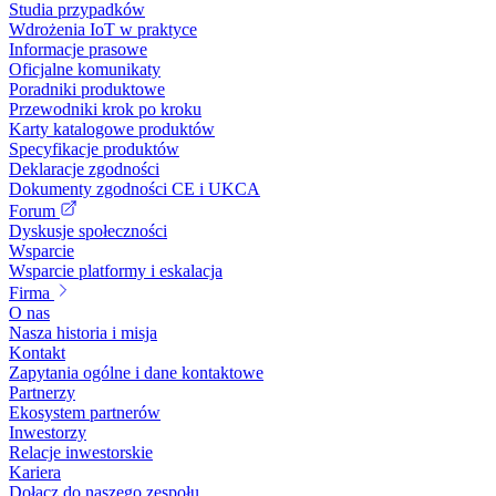
Studia przypadków
Wdrożenia IoT w praktyce
Informacje prasowe
Oficjalne komunikaty
Poradniki produktowe
Przewodniki krok po kroku
Karty katalogowe produktów
Specyfikacje produktów
Deklaracje zgodności
Dokumenty zgodności CE i UKCA
Forum
Dyskusje społeczności
Wsparcie
Wsparcie platformy i eskalacja
Firma
O nas
Nasza historia i misja
Kontakt
Zapytania ogólne i dane kontaktowe
Partnerzy
Ekosystem partnerów
Inwestorzy
Relacje inwestorskie
Kariera
Dołącz do naszego zespołu