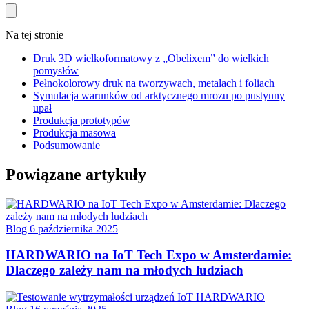
Na tej stronie
Druk 3D wielkoformatowy z „Obelixem” do wielkich
pomysłów
Pełnokolorowy druk na tworzywach, metalach i foliach
Symulacja warunków od arktycznego mrozu po pustynny
upał
Produkcja prototypów
Produkcja masowa
Podsumowanie
Powiązane artykuły
Blog
6 października 2025
HARDWARIO na IoT Tech Expo w Amsterdamie:
Dlaczego zależy nam na młodych ludziach