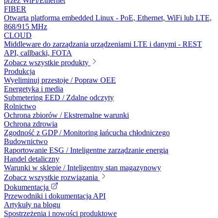
przez WiFi/Ethernet
FIBER
Otwarta platforma embedded Linux - PoE, Ethernet, WiFi lub LTE,
868/915 MHz
CLOUD
Middleware do zarządzania urządzeniami LTE i danymi - REST
API, callbacki, FOTA
Zobacz wszystkie produkty
Produkcja
Wyeliminuj przestoje / Popraw OEE
Energetyka i media
Submetering EED / Zdalne odczyty
Rolnictwo
Ochrona zbiorów / Ekstremalne warunki
Ochrona zdrowia
Zgodność z GDP / Monitoring łańcucha chłodniczego
Budownictwo
Raportowanie ESG / Inteligentne zarządzanie energią
Handel detaliczny
Warunki w sklepie / Inteligentny stan magazynowy
Zobacz wszystkie rozwiązania
Dokumentacja
Przewodniki i dokumentacja API
Artykuły na blogu
Spostrzeżenia i nowości produktowe