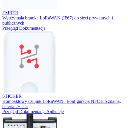
EMBER
Wytrzymała bramka LoRaWAN (IP67) do sieci prywatnych i
publicznych
Przegląd
Dokumentacja
STICKER
Kompaktowy czujnik LoRaWAN - konfiguracja NFC lub zdalna,
bateria 2+ lata
Przegląd
Dokumentacja
Aplikacje