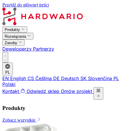
Przejdź do głównej treści
Produkty
Rozwiązania
Zasoby
Deweloperzy
Partnerzy
PL
EN
English
CS
Čeština
DE
Deutsch
SK
Slovenčina
PL
Polski
Kontakt
Odwiedź sklep
Omów projekt
Produkty
Zobacz wszystkie