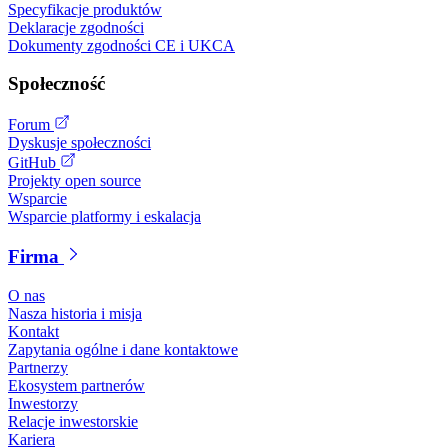
Specyfikacje produktów
Deklaracje zgodności
Dokumenty zgodności CE i UKCA
Społeczność
Forum
Dyskusje społeczności
GitHub
Projekty open source
Wsparcie
Wsparcie platformy i eskalacja
Firma
O nas
Nasza historia i misja
Kontakt
Zapytania ogólne i dane kontaktowe
Partnerzy
Ekosystem partnerów
Inwestorzy
Relacje inwestorskie
Kariera