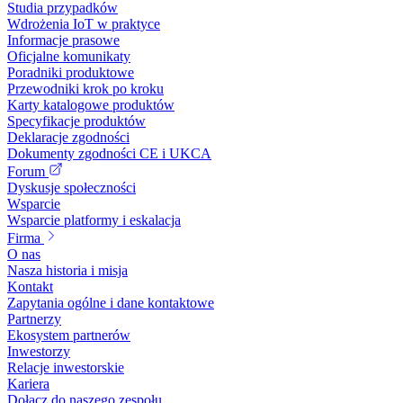
Studia przypadków
Wdrożenia IoT w praktyce
Informacje prasowe
Oficjalne komunikaty
Poradniki produktowe
Przewodniki krok po kroku
Karty katalogowe produktów
Specyfikacje produktów
Deklaracje zgodności
Dokumenty zgodności CE i UKCA
Forum
Dyskusje społeczności
Wsparcie
Wsparcie platformy i eskalacja
Firma
O nas
Nasza historia i misja
Kontakt
Zapytania ogólne i dane kontaktowe
Partnerzy
Ekosystem partnerów
Inwestorzy
Relacje inwestorskie
Kariera
Dołącz do naszego zespołu