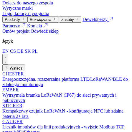
Dołącz do naszego zespołu
Wytyczne marki
Logo, kolory i typografia
Deweloperzy
Produkty
Rozwiązania
Zasoby
Partnerzy
Kontakt
Omów projekt
Odwiedź sklep
Język
EN
CS
DE
SK
PL
Wstecz
CHESTER
Energooszczędna, rozszerzalna platforma LTE/LoRaWAN/BLE do
zdalnego monitoringu
EMBER
Wytrzymała bramka LoRaWAN (IP67) do sieci prywatnych i
publicznych
STICKER
Kompaktowy czujnik LoRaWAN - konfiguracja NFC lub zdalna,
bateria 2+ lata
GAUGER
Licznik impulsów dla linii produkcyjnych - wyjście Modbus TCP