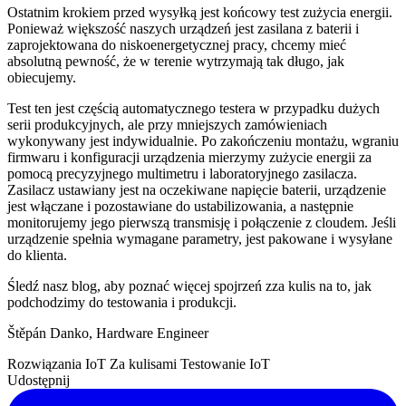
Ostatnim krokiem przed wysyłką jest końcowy test zużycia energii.
Ponieważ większość naszych urządzeń jest zasilana z baterii i
zaprojektowana do niskoenergetycznej pracy, chcemy mieć
absolutną pewność, że w terenie wytrzymają tak długo, jak
obiecujemy.
Test ten jest częścią automatycznego testera w przypadku dużych
serii produkcyjnych, ale przy mniejszych zamówieniach
wykonywany jest indywidualnie. Po zakończeniu montażu, wgraniu
firmwaru i konfiguracji urządzenia mierzymy zużycie energii za
pomocą precyzyjnego multimetru i laboratoryjnego zasilacza.
Zasilacz ustawiany jest na oczekiwane napięcie baterii, urządzenie
jest włączane i pozostawiane do ustabilizowania, a następnie
monitorujemy jego pierwszą transmisję i połączenie z cloudem. Jeśli
urządzenie spełnia wymagane parametry, jest pakowane i wysyłane
do klienta.
Śledź nasz blog, aby poznać więcej spojrzeń zza kulis na to, jak
podchodzimy do testowania i produkcji.
Štěpán Danko, Hardware Engineer
Rozwiązania IoT
Za kulisami
Testowanie IoT
Udostępnij