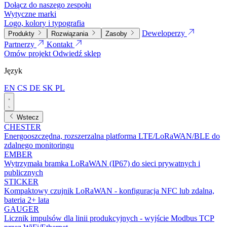
Dołącz do naszego zespołu
Wytyczne marki
Logo, kolory i typografia
Deweloperzy
Produkty
Rozwiązania
Zasoby
Partnerzy
Kontakt
Omów projekt
Odwiedź sklep
Język
EN
CS
DE
SK
PL
Wstecz
CHESTER
Energooszczędna, rozszerzalna platforma LTE/LoRaWAN/BLE do
zdalnego monitoringu
EMBER
Wytrzymała bramka LoRaWAN (IP67) do sieci prywatnych i
publicznych
STICKER
Kompaktowy czujnik LoRaWAN - konfiguracja NFC lub zdalna,
bateria 2+ lata
GAUGER
Licznik impulsów dla linii produkcyjnych - wyjście Modbus TCP