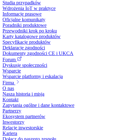
Studia przypadków
Wdrożenia IoT w praktyce
Informacje prasowe
Oficjalne komunikaty
Poradniki produktowe
Przewodniki krok po kroku
Karty katalogowe produktów
Specyfikacje produktów
Deklaracje zgodności
Dokumenty zgodności CE i UKCA
Forum
Dyskusje społeczności
Wsparcie
Wsparcie platformy i eskalacja
Firma
O nas
Nasza historia i misja
Kontakt
Zapytania ogólne i dane kontaktowe
Partnerzy
Ekosystem partnerów
Inwestorzy
Relacje inwestorskie
Kariera
Dołącz do naszego zespołu