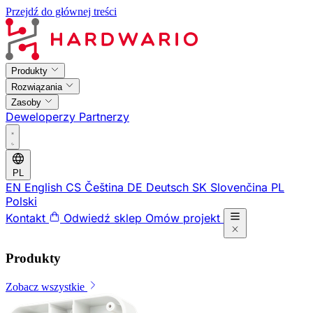
Przejdź do głównej treści
Produkty
Rozwiązania
Zasoby
Deweloperzy
Partnerzy
PL
EN
English
CS
Čeština
DE
Deutsch
SK
Slovenčina
PL
Polski
Kontakt
Odwiedź sklep
Omów projekt
Produkty
Zobacz wszystkie