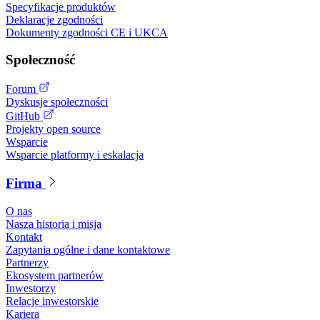
Specyfikacje produktów
Deklaracje zgodności
Dokumenty zgodności CE i UKCA
Społeczność
Forum
Dyskusje społeczności
GitHub
Projekty open source
Wsparcie
Wsparcie platformy i eskalacja
Firma
O nas
Nasza historia i misja
Kontakt
Zapytania ogólne i dane kontaktowe
Partnerzy
Ekosystem partnerów
Inwestorzy
Relacje inwestorskie
Kariera