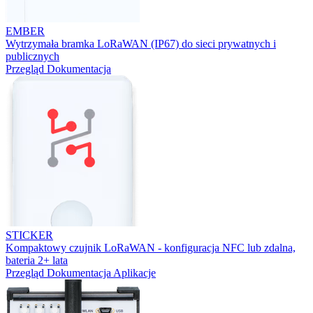
EMBER
Wytrzymała bramka LoRaWAN (IP67) do sieci prywatnych i
publicznych
Przegląd
Dokumentacja
STICKER
Kompaktowy czujnik LoRaWAN - konfiguracja NFC lub zdalna,
bateria 2+ lata
Przegląd
Dokumentacja
Aplikacje