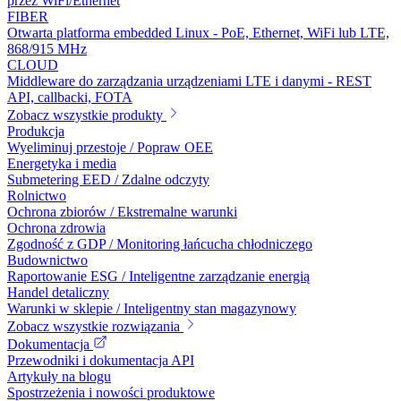
przez WiFi/Ethernet
FIBER
Otwarta platforma embedded Linux - PoE, Ethernet, WiFi lub LTE,
868/915 MHz
CLOUD
Middleware do zarządzania urządzeniami LTE i danymi - REST
API, callbacki, FOTA
Zobacz wszystkie produkty
Produkcja
Wyeliminuj przestoje / Popraw OEE
Energetyka i media
Submetering EED / Zdalne odczyty
Rolnictwo
Ochrona zbiorów / Ekstremalne warunki
Ochrona zdrowia
Zgodność z GDP / Monitoring łańcucha chłodniczego
Budownictwo
Raportowanie ESG / Inteligentne zarządzanie energią
Handel detaliczny
Warunki w sklepie / Inteligentny stan magazynowy
Zobacz wszystkie rozwiązania
Dokumentacja
Przewodniki i dokumentacja API
Artykuły na blogu
Spostrzeżenia i nowości produktowe