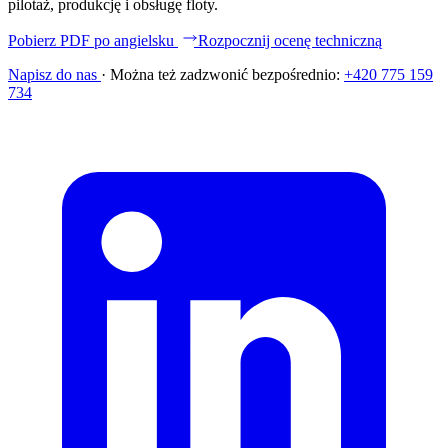
pilotaż, produkcję i obsługę floty.
Pobierz PDF po angielsku
Rozpocznij ocenę techniczną
Napisz do nas
·
Można też zadzwonić bezpośrednio:
+420 775 159
734