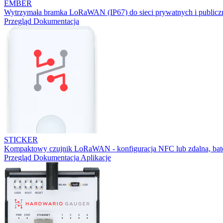
EMBER
Wytrzymała bramka LoRaWAN (IP67) do sieci prywatnych i publicz
Przegląd
Dokumentacja
STICKER
Kompaktowy czujnik LoRaWAN - konfiguracja NFC lub zdalna, bater
Przegląd
Dokumentacja
Aplikacje