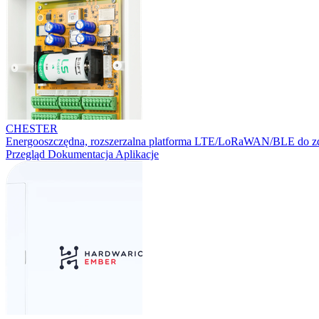
CHESTER
Energooszczędna, rozszerzalna platforma LTE/LoRaWAN/BLE do zd
Przegląd
Dokumentacja
Aplikacje