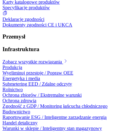
Karty katalogowe produktów
Specyfikacje produktów
Deklaracje zgodności
Dokumenty zgodności CE i UKCA
Przemysł
Infrastruktura
Zobacz wszystkie rozwiązania
Produkcja
Wyeliminuj przestoje / Popraw OEE
Energetyka i media
Submetering EED / Zdalne odczyty
Rolnictwo
Ochrona zbiorów / Ekstremalne warunki
Ochrona zdrowia
Zgodność z GDP / Monitoring łańcucha chłodniczego
Budownictwo
Raportowanie ESG / Inteligentne zarządzanie energią
Handel detaliczny
Warunki w sklepie / Inteligentny stan magazynowy