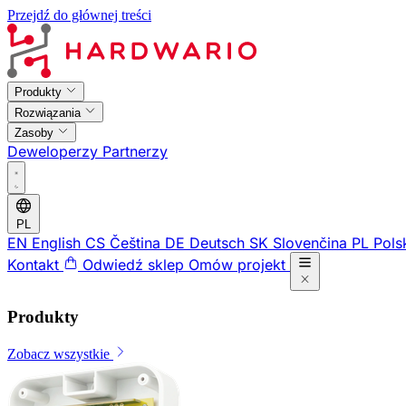
Przejdź do głównej treści
Produkty
Rozwiązania
Zasoby
Deweloperzy
Partnerzy
PL
EN
English
CS
Čeština
DE
Deutsch
SK
Slovenčina
PL
Pols
Kontakt
Odwiedź sklep
Omów projekt
Produkty
Zobacz wszystkie