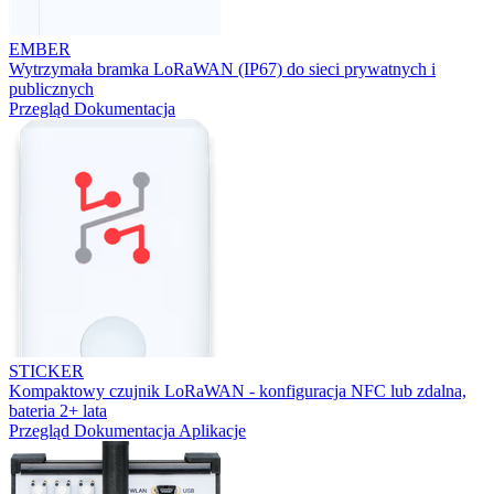
EMBER
Wytrzymała bramka LoRaWAN (IP67) do sieci prywatnych i
publicznych
Przegląd
Dokumentacja
STICKER
Kompaktowy czujnik LoRaWAN - konfiguracja NFC lub zdalna,
bateria 2+ lata
Przegląd
Dokumentacja
Aplikacje