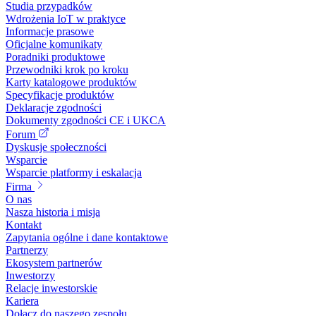
Studia przypadków
Wdrożenia IoT w praktyce
Informacje prasowe
Oficjalne komunikaty
Poradniki produktowe
Przewodniki krok po kroku
Karty katalogowe produktów
Specyfikacje produktów
Deklaracje zgodności
Dokumenty zgodności CE i UKCA
Forum
Dyskusje społeczności
Wsparcie
Wsparcie platformy i eskalacja
Firma
O nas
Nasza historia i misja
Kontakt
Zapytania ogólne i dane kontaktowe
Partnerzy
Ekosystem partnerów
Inwestorzy
Relacje inwestorskie
Kariera
Dołącz do naszego zespołu