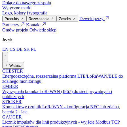
Dołącz do naszego zespołu
Wytyczne marki
Logo, kolory i typografia
Deweloperzy
Produkty
Rozwiązania
Zasoby
Partnerzy
Kontakt
Omów projekt
Odwiedź sklep
Język
EN
CS
DE
SK
PL
Wstecz
CHESTER
Energooszczędna, rozszerzalna platforma LTE/LoRaWAN/BLE do
zdalnego monitoringu
EMBER
Wytrzymała bramka LoRaWAN (IP67) do sieci prywatnych i
publicznych
STICKER
Kompaktowy czujnik LoRaWAN - konfiguracja NFC lub zdalna,
bateria 2+ lata
GAUGER
Licznik impulsów dla linii produkcyjnych - wyjście Modbus TCP