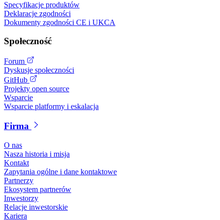
Specyfikacje produktów
Deklaracje zgodności
Dokumenty zgodności CE i UKCA
Społeczność
Forum
Dyskusje społeczności
GitHub
Projekty open source
Wsparcie
Wsparcie platformy i eskalacja
Firma
O nas
Nasza historia i misja
Kontakt
Zapytania ogólne i dane kontaktowe
Partnerzy
Ekosystem partnerów
Inwestorzy
Relacje inwestorskie
Kariera