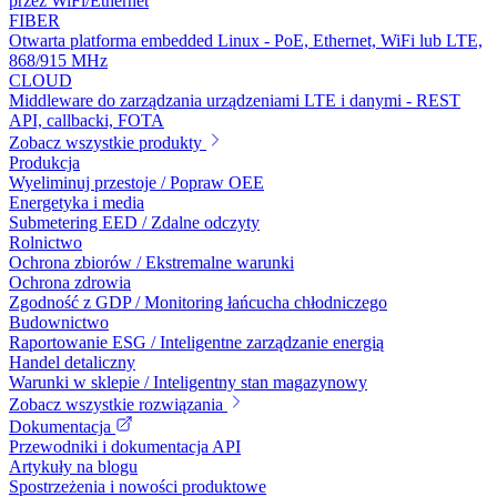
przez WiFi/Ethernet
FIBER
Otwarta platforma embedded Linux - PoE, Ethernet, WiFi lub LTE,
868/915 MHz
CLOUD
Middleware do zarządzania urządzeniami LTE i danymi - REST
API, callbacki, FOTA
Zobacz wszystkie produkty
Produkcja
Wyeliminuj przestoje / Popraw OEE
Energetyka i media
Submetering EED / Zdalne odczyty
Rolnictwo
Ochrona zbiorów / Ekstremalne warunki
Ochrona zdrowia
Zgodność z GDP / Monitoring łańcucha chłodniczego
Budownictwo
Raportowanie ESG / Inteligentne zarządzanie energią
Handel detaliczny
Warunki w sklepie / Inteligentny stan magazynowy
Zobacz wszystkie rozwiązania
Dokumentacja
Przewodniki i dokumentacja API
Artykuły na blogu
Spostrzeżenia i nowości produktowe