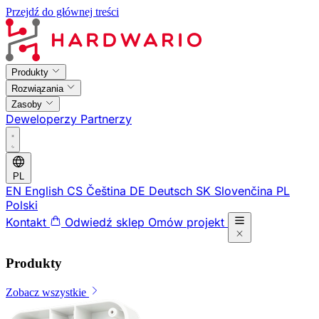
Przejdź do głównej treści
Produkty
Rozwiązania
Zasoby
Deweloperzy
Partnerzy
PL
EN
English
CS
Čeština
DE
Deutsch
SK
Slovenčina
PL
Polski
Kontakt
Odwiedź sklep
Omów projekt
Produkty
Zobacz wszystkie