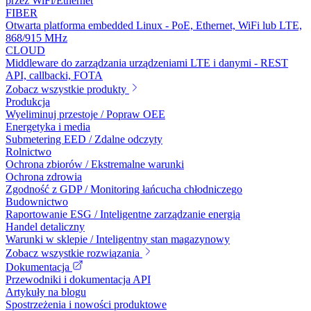
przez WiFi/Ethernet
FIBER
Otwarta platforma embedded Linux - PoE, Ethernet, WiFi lub LTE,
868/915 MHz
CLOUD
Middleware do zarządzania urządzeniami LTE i danymi - REST
API, callbacki, FOTA
Zobacz wszystkie produkty
Produkcja
Wyeliminuj przestoje / Popraw OEE
Energetyka i media
Submetering EED / Zdalne odczyty
Rolnictwo
Ochrona zbiorów / Ekstremalne warunki
Ochrona zdrowia
Zgodność z GDP / Monitoring łańcucha chłodniczego
Budownictwo
Raportowanie ESG / Inteligentne zarządzanie energią
Handel detaliczny
Warunki w sklepie / Inteligentny stan magazynowy
Zobacz wszystkie rozwiązania
Dokumentacja
Przewodniki i dokumentacja API
Artykuły na blogu
Spostrzeżenia i nowości produktowe