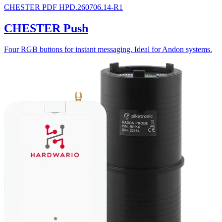
CHESTER
PDF
HPD.260706.14-R1
CHESTER Push
Four RGB buttons for instant messaging. Ideal for Andon systems.