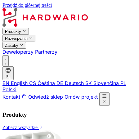
Przejdź do głównej treści
Produkty
Rozwiązania
Zasoby
Deweloperzy
Partnerzy
PL
EN
English
CS
Čeština
DE
Deutsch
SK
Slovenčina
PL
Polski
Kontakt
Odwiedź sklep
Omów projekt
Produkty
Zobacz wszystkie