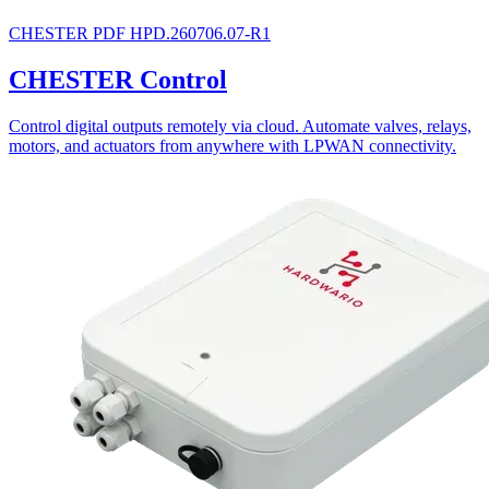
CHESTER
PDF
HPD.260706.07-R1
CHESTER Control
Control digital outputs remotely via cloud. Automate valves, relays,
motors, and actuators from anywhere with LPWAN connectivity.