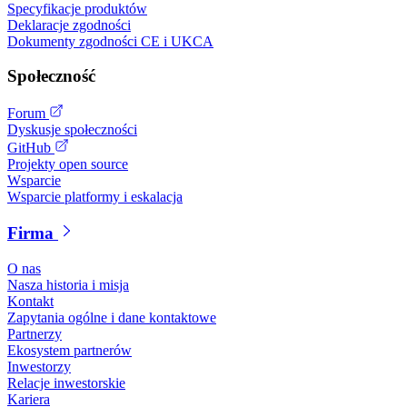
Specyfikacje produktów
Deklaracje zgodności
Dokumenty zgodności CE i UKCA
Społeczność
Forum
Dyskusje społeczności
GitHub
Projekty open source
Wsparcie
Wsparcie platformy i eskalacja
Firma
O nas
Nasza historia i misja
Kontakt
Zapytania ogólne i dane kontaktowe
Partnerzy
Ekosystem partnerów
Inwestorzy
Relacje inwestorskie
Kariera