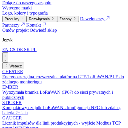
Dołącz do naszego zespołu
Wytyczne marki
Logo, kolory i typografia
Deweloperzy
Produkty
Rozwiązania
Zasoby
Partnerzy
Kontakt
Omów projekt
Odwiedź sklep
Język
EN
CS
DE
SK
PL
Wstecz
CHESTER
Energooszczędna, rozszerzalna platforma LTE/LoRaWAN/BLE do
zdalnego monitoringu
EMBER
Wytrzymała bramka LoRaWAN (IP67) do sieci prywatnych i
publicznych
STICKER
Kompaktowy czujnik LoRaWAN - konfiguracja NFC lub zdalna,
bateria 2+ lata
GAUGER
Licznik impulsów dla linii produkcyjnych - wyjście Modbus TCP