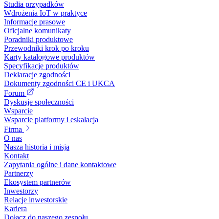
Studia przypadków
Wdrożenia IoT w praktyce
Informacje prasowe
Oficjalne komunikaty
Poradniki produktowe
Przewodniki krok po kroku
Karty katalogowe produktów
Specyfikacje produktów
Deklaracje zgodności
Dokumenty zgodności CE i UKCA
Forum
Dyskusje społeczności
Wsparcie
Wsparcie platformy i eskalacja
Firma
O nas
Nasza historia i misja
Kontakt
Zapytania ogólne i dane kontaktowe
Partnerzy
Ekosystem partnerów
Inwestorzy
Relacje inwestorskie
Kariera
Dołącz do naszego zespołu