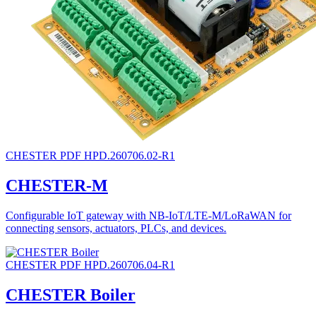
CHESTER
PDF
HPD.260706.02-R1
CHESTER-M
Configurable IoT gateway with NB-IoT/LTE-M/LoRaWAN for
connecting sensors, actuators, PLCs, and devices.
CHESTER
PDF
HPD.260706.04-R1
CHESTER Boiler