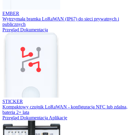
EMBER
Wytrzymała bramka LoRaWAN (IP67) do sieci prywatnych i
publicznych
Przegląd
Dokumentacja
STICKER
Kompaktowy czujnik LoRaWAN - konfiguracja NFC lub zdalna,
bateria 2+ lata
Przegląd
Dokumentacja
Aplikacje