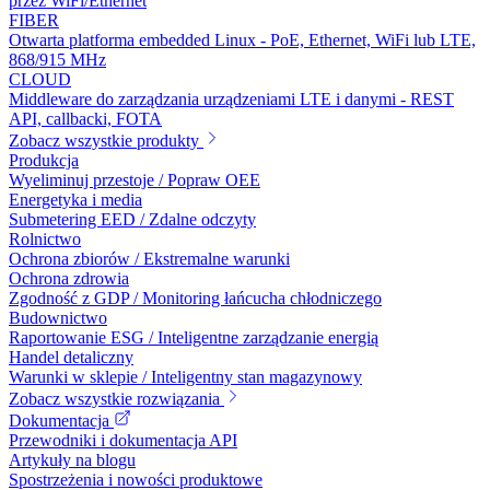
przez WiFi/Ethernet
FIBER
Otwarta platforma embedded Linux - PoE, Ethernet, WiFi lub LTE,
868/915 MHz
CLOUD
Middleware do zarządzania urządzeniami LTE i danymi - REST
API, callbacki, FOTA
Zobacz wszystkie produkty
Produkcja
Wyeliminuj przestoje / Popraw OEE
Energetyka i media
Submetering EED / Zdalne odczyty
Rolnictwo
Ochrona zbiorów / Ekstremalne warunki
Ochrona zdrowia
Zgodność z GDP / Monitoring łańcucha chłodniczego
Budownictwo
Raportowanie ESG / Inteligentne zarządzanie energią
Handel detaliczny
Warunki w sklepie / Inteligentny stan magazynowy
Zobacz wszystkie rozwiązania
Dokumentacja
Przewodniki i dokumentacja API
Artykuły na blogu
Spostrzeżenia i nowości produktowe