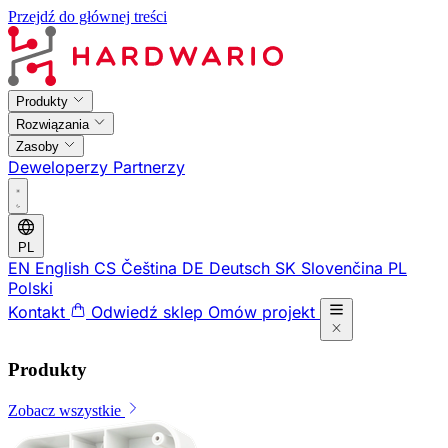
Przejdź do głównej treści
Produkty
Rozwiązania
Zasoby
Deweloperzy
Partnerzy
PL
EN
English
CS
Čeština
DE
Deutsch
SK
Slovenčina
PL
Polski
Kontakt
Odwiedź sklep
Omów projekt
Produkty
Zobacz wszystkie