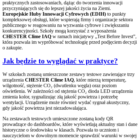
praktycznych zastosowaniach, dążąc do tworzenia innowacji
przyczyniających się do lepszej jakości życia na Ziemi.
Europejskie Huby Innowacji Cyfrowych (EDIH)
to punkty
kompleksowej obsługi, które wspierają firmy i organizacje sektora
publicznego w reagowaniu na wyzwania cyfrowe i zwiększaniu
konkurencyjności. Szkoły mogą korzystać z wyposażenia
CHESTER Clime IAQ
w ramach inicjatywy „Test Before Invest”,
która pozwala im wypróbować technologię przed podjęciem decyzji
o zakupie.
Jak będzie to wyglądać w praktyce?
W szkołach zostaną umieszczone zestawy testowe zawierające trzy
urządzenia
CHESTER Clime IAQ
, które mierzą temperaturę,
wilgotność, stężenie CO₂ (dwutlenku węgla) oraz poziom
oświetlenia. W zależności od stężenia CO₂ dioda LED urządzenia
zmienia kolor, sygnalizując złą jakość powietrza i potrzebę
wentylacji. Urządzenie może również wydać sygnał akustyczny,
gdy jakość powietrza jest niezadowalająca.
Na zestawach testowych umieszczone zostaną kody QR
prowadzące do dashboardów, które wyświetlają aktualny stan i dane
historyczne o środowisku w klasach. Pozwala to uczniom i
nauczycielom w dowolnym momencie sprawdzić warunki w swojej