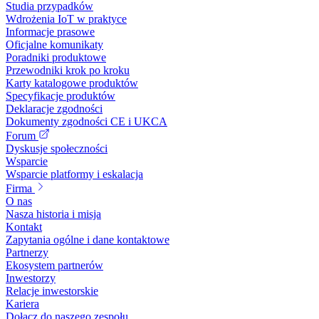
Studia przypadków
Wdrożenia IoT w praktyce
Informacje prasowe
Oficjalne komunikaty
Poradniki produktowe
Przewodniki krok po kroku
Karty katalogowe produktów
Specyfikacje produktów
Deklaracje zgodności
Dokumenty zgodności CE i UKCA
Forum
Dyskusje społeczności
Wsparcie
Wsparcie platformy i eskalacja
Firma
O nas
Nasza historia i misja
Kontakt
Zapytania ogólne i dane kontaktowe
Partnerzy
Ekosystem partnerów
Inwestorzy
Relacje inwestorskie
Kariera
Dołącz do naszego zespołu