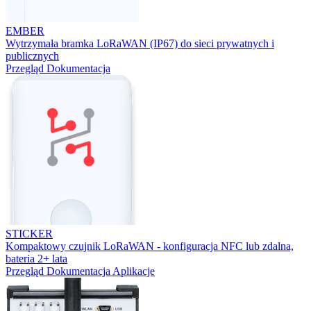
EMBER
Wytrzymała bramka LoRaWAN (IP67) do sieci prywatnych i
publicznych
Przegląd
Dokumentacja
STICKER
Kompaktowy czujnik LoRaWAN - konfiguracja NFC lub zdalna,
bateria 2+ lata
Przegląd
Dokumentacja
Aplikacje