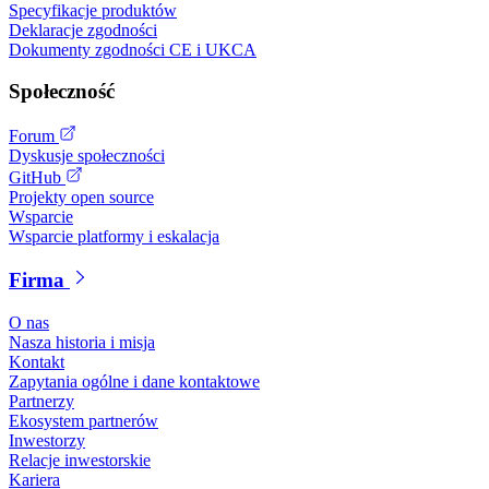
Specyfikacje produktów
Deklaracje zgodności
Dokumenty zgodności CE i UKCA
Społeczność
Forum
Dyskusje społeczności
GitHub
Projekty open source
Wsparcie
Wsparcie platformy i eskalacja
Firma
O nas
Nasza historia i misja
Kontakt
Zapytania ogólne i dane kontaktowe
Partnerzy
Ekosystem partnerów
Inwestorzy
Relacje inwestorskie
Kariera