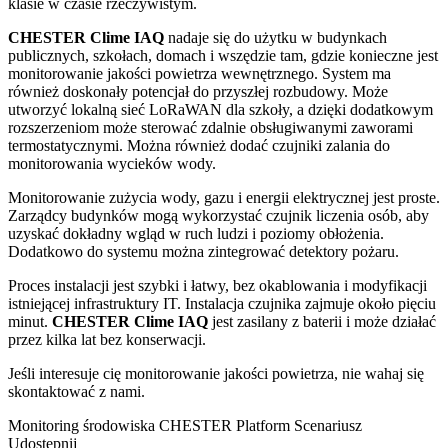
klasie w czasie rzeczywistym.
CHESTER Clime IAQ
nadaje się do użytku w budynkach
publicznych, szkołach, domach i wszędzie tam, gdzie konieczne jest
monitorowanie jakości powietrza wewnętrznego. System ma
również doskonały potencjał do przyszłej rozbudowy. Może
utworzyć lokalną sieć LoRaWAN dla szkoły, a dzięki dodatkowym
rozszerzeniom może sterować zdalnie obsługiwanymi zaworami
termostatycznymi. Można również dodać czujniki zalania do
monitorowania wycieków wody.
Monitorowanie zużycia wody, gazu i energii elektrycznej jest proste.
Zarządcy budynków mogą wykorzystać czujnik liczenia osób, aby
uzyskać dokładny wgląd w ruch ludzi i poziomy obłożenia.
Dodatkowo do systemu można zintegrować detektory pożaru.
Proces instalacji jest szybki i łatwy, bez okablowania i modyfikacji
istniejącej infrastruktury IT. Instalacja czujnika zajmuje około pięciu
minut.
CHESTER Clime IAQ
jest zasilany z baterii i może działać
przez kilka lat bez konserwacji.
Jeśli interesuje cię monitorowanie jakości powietrza, nie wahaj się
skontaktować z nami.
Monitoring środowiska
CHESTER Platform
Scenariusz
Udostępnij