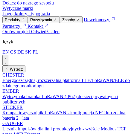
Dołącz do naszego zespołu
Wytyczne marki
Logo, kolory i typografia
Deweloperzy
Produkty
Rozwiązania
Zasoby
Partnerzy
Kontakt
Omów projekt
Odwiedź sklep
Język
EN
CS
DE
SK
PL
Wstecz
CHESTER
Energooszczędna, rozszerzalna platforma LTE/LoRaWAN/BLE do
zdalnego monitoringu
EMBER
Wytrzymała bramka LoRaWAN (IP67) do sieci prywatnych i
publicznych
STICKER
Kompaktowy czujnik LoRaWAN - konfiguracja NFC lub zdalna,
bateria 2+ lata
GAUGER
Licznik impulsów dla linii produkcyjnych - wyjście Modbus TCP