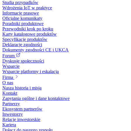
Studia przypadków
Wdrożenia IoT w praktyce
Informacje prasowe
Oficjalne komunikaty
Poradniki produktowe
Przewodniki krok po kroku
Karty katalogowe produktów
Specyfikacje produktów
Deklaracje zgodności
Dokumenty zgodności CE i UKCA
Forum
Dyskusje społeczności
Wsparcie
Wsparcie platformy i eskalacja
Firma
O nas
Nasza historia i misja
Kontakt
Zapytania ogólne i dane kontaktowe
Partnerzy
Ekosystem partnerów
Inwestorzy
Relacje inwestorskie
Kariera
Dołącz do naszego zespołu