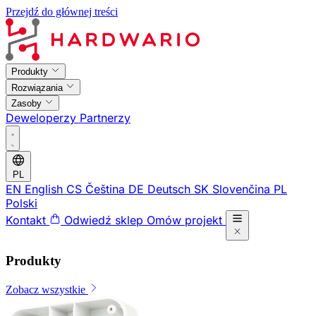
Przejdź do głównej treści
Produkty
Rozwiązania
Zasoby
Deweloperzy
Partnerzy
PL
EN
English
CS
Čeština
DE
Deutsch
SK
Slovenčina
PL
Polski
Kontakt
Odwiedź sklep
Omów projekt
Produkty
Zobacz wszystkie