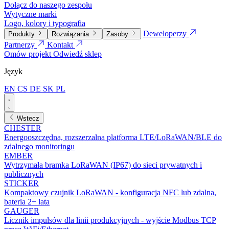
Dołącz do naszego zespołu
Wytyczne marki
Logo, kolory i typografia
Deweloperzy
Produkty
Rozwiązania
Zasoby
Partnerzy
Kontakt
Omów projekt
Odwiedź sklep
Język
EN
CS
DE
SK
PL
Wstecz
CHESTER
Energooszczędna, rozszerzalna platforma LTE/LoRaWAN/BLE do
zdalnego monitoringu
EMBER
Wytrzymała bramka LoRaWAN (IP67) do sieci prywatnych i
publicznych
STICKER
Kompaktowy czujnik LoRaWAN - konfiguracja NFC lub zdalna,
bateria 2+ lata
GAUGER
Licznik impulsów dla linii produkcyjnych - wyjście Modbus TCP