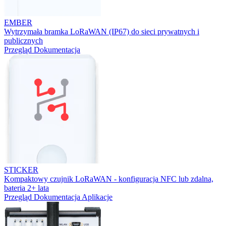
EMBER
Wytrzymała bramka LoRaWAN (IP67) do sieci prywatnych i
publicznych
Przegląd
Dokumentacja
STICKER
Kompaktowy czujnik LoRaWAN - konfiguracja NFC lub zdalna,
bateria 2+ lata
Przegląd
Dokumentacja
Aplikacje