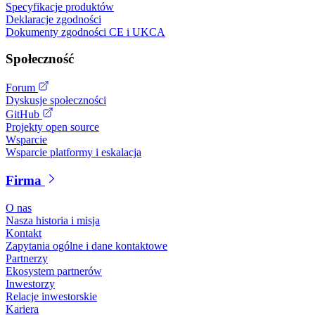
Specyfikacje produktów
Deklaracje zgodności
Dokumenty zgodności CE i UKCA
Społeczność
Forum
Dyskusje społeczności
GitHub
Projekty open source
Wsparcie
Wsparcie platformy i eskalacja
Firma
O nas
Nasza historia i misja
Kontakt
Zapytania ogólne i dane kontaktowe
Partnerzy
Ekosystem partnerów
Inwestorzy
Relacje inwestorskie
Kariera