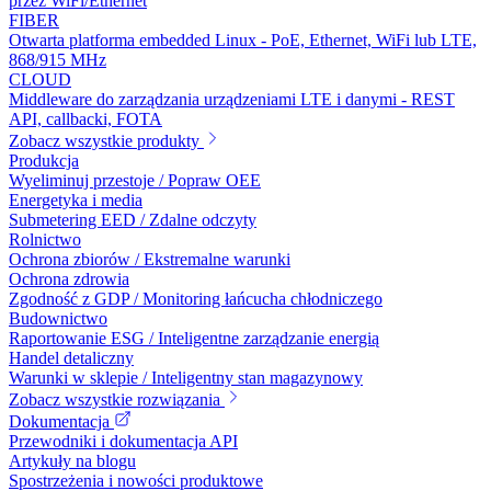
przez WiFi/Ethernet
FIBER
Otwarta platforma embedded Linux - PoE, Ethernet, WiFi lub LTE,
868/915 MHz
CLOUD
Middleware do zarządzania urządzeniami LTE i danymi - REST
API, callbacki, FOTA
Zobacz wszystkie produkty
Produkcja
Wyeliminuj przestoje / Popraw OEE
Energetyka i media
Submetering EED / Zdalne odczyty
Rolnictwo
Ochrona zbiorów / Ekstremalne warunki
Ochrona zdrowia
Zgodność z GDP / Monitoring łańcucha chłodniczego
Budownictwo
Raportowanie ESG / Inteligentne zarządzanie energią
Handel detaliczny
Warunki w sklepie / Inteligentny stan magazynowy
Zobacz wszystkie rozwiązania
Dokumentacja
Przewodniki i dokumentacja API
Artykuły na blogu
Spostrzeżenia i nowości produktowe