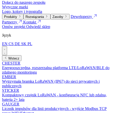
Dołącz do naszego zespołu
Wytyczne marki
Logo, kolory i typografia
Deweloperzy
Produkty
Rozwiązania
Zasoby
Partnerzy
Kontakt
Omów projekt
Odwiedź sklep
Język
EN
CS
DE
SK
PL
Wstecz
CHESTER
Energooszczędna, rozszerzalna platforma LTE/LoRaWAN/BLE do
zdalnego monitoringu
EMBER
Wytrzymała bramka LoRaWAN (IP67) do sieci prywatnych i
publicznych
STICKER
Kompaktowy czujnik LoRaWAN - konfiguracja NFC lub zdalna,
bateria 2+ lata
GAUGER
Licznik impulsów dla linii produkcyjnych - wyjście Modbus TCP