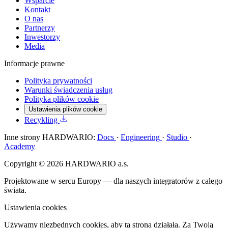
Wsparcie
Kontakt
O nas
Partnerzy
Inwestorzy
Media
Informacje prawne
Polityka prywatności
Warunki świadczenia usług
Polityka plików cookie
Ustawienia plików cookie
Recykling
Inne strony HARDWARIO:
Docs
·
Engineering
·
Studio
·
Academy
Copyright © 2026 HARDWARIO a.s.
Projektowane w sercu Europy — dla naszych integratorów z całego
świata.
Ustawienia cookies
Używamy niezbędnych cookies, aby ta strona działała. Za Twoją