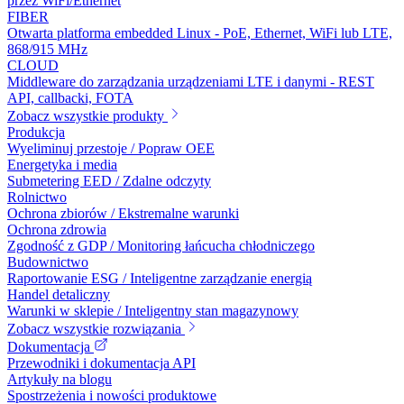
przez WiFi/Ethernet
FIBER
Otwarta platforma embedded Linux - PoE, Ethernet, WiFi lub LTE,
868/915 MHz
CLOUD
Middleware do zarządzania urządzeniami LTE i danymi - REST
API, callbacki, FOTA
Zobacz wszystkie produkty
Produkcja
Wyeliminuj przestoje / Popraw OEE
Energetyka i media
Submetering EED / Zdalne odczyty
Rolnictwo
Ochrona zbiorów / Ekstremalne warunki
Ochrona zdrowia
Zgodność z GDP / Monitoring łańcucha chłodniczego
Budownictwo
Raportowanie ESG / Inteligentne zarządzanie energią
Handel detaliczny
Warunki w sklepie / Inteligentny stan magazynowy
Zobacz wszystkie rozwiązania
Dokumentacja
Przewodniki i dokumentacja API
Artykuły na blogu
Spostrzeżenia i nowości produktowe