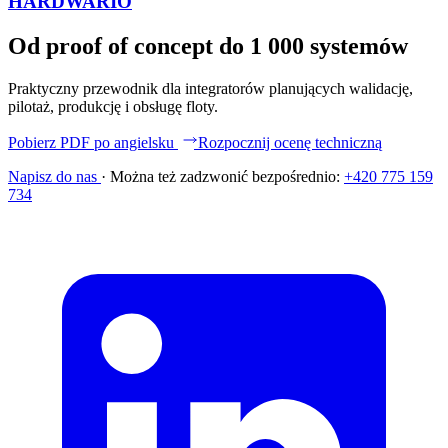
HARDWARIO
Od proof of concept do 1 000 systemów
Praktyczny przewodnik dla integratorów planujących walidację,
pilotaż, produkcję i obsługę floty.
Pobierz PDF po angielsku
Rozpocznij ocenę techniczną
Napisz do nas
·
Można też zadzwonić bezpośrednio:
+420 775 159
734