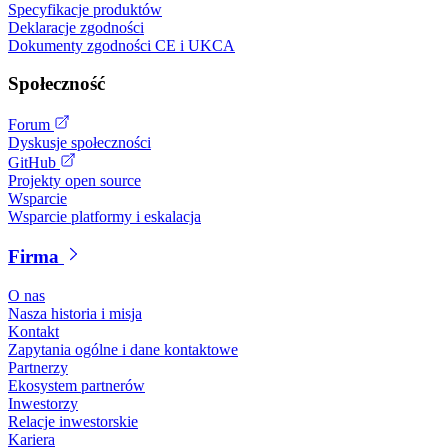
Specyfikacje produktów
Deklaracje zgodności
Dokumenty zgodności CE i UKCA
Społeczność
Forum
Dyskusje społeczności
GitHub
Projekty open source
Wsparcie
Wsparcie platformy i eskalacja
Firma
O nas
Nasza historia i misja
Kontakt
Zapytania ogólne i dane kontaktowe
Partnerzy
Ekosystem partnerów
Inwestorzy
Relacje inwestorskie
Kariera