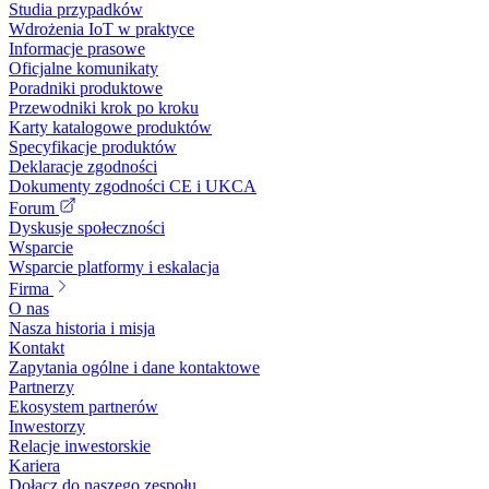
Studia przypadków
Wdrożenia IoT w praktyce
Informacje prasowe
Oficjalne komunikaty
Poradniki produktowe
Przewodniki krok po kroku
Karty katalogowe produktów
Specyfikacje produktów
Deklaracje zgodności
Dokumenty zgodności CE i UKCA
Forum
Dyskusje społeczności
Wsparcie
Wsparcie platformy i eskalacja
Firma
O nas
Nasza historia i misja
Kontakt
Zapytania ogólne i dane kontaktowe
Partnerzy
Ekosystem partnerów
Inwestorzy
Relacje inwestorskie
Kariera
Dołącz do naszego zespołu