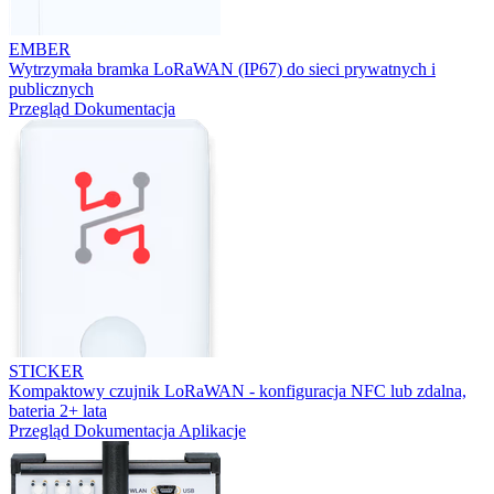
EMBER
Wytrzymała bramka LoRaWAN (IP67) do sieci prywatnych i
publicznych
Przegląd
Dokumentacja
STICKER
Kompaktowy czujnik LoRaWAN - konfiguracja NFC lub zdalna,
bateria 2+ lata
Przegląd
Dokumentacja
Aplikacje