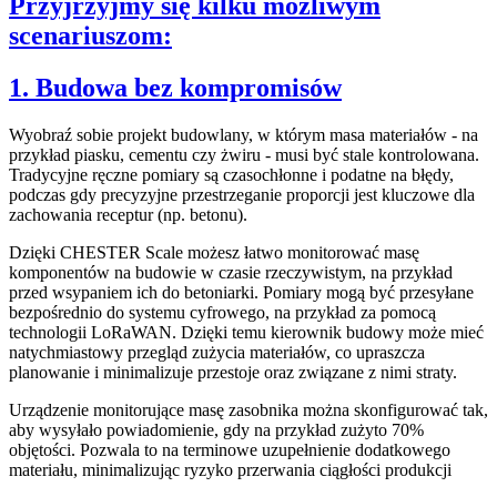
Przyjrzyjmy się kilku możliwym
scenariuszom:
1. Budowa bez kompromisów
Wyobraź sobie projekt budowlany, w którym masa materiałów - na
przykład piasku, cementu czy żwiru - musi być stale kontrolowana.
Tradycyjne ręczne pomiary są czasochłonne i podatne na błędy,
podczas gdy precyzyjne przestrzeganie proporcji jest kluczowe dla
zachowania receptur (np. betonu).
Dzięki CHESTER Scale możesz łatwo monitorować masę
komponentów na budowie w czasie rzeczywistym, na przykład
przed wsypaniem ich do betoniarki. Pomiary mogą być przesyłane
bezpośrednio do systemu cyfrowego, na przykład za pomocą
technologii LoRaWAN. Dzięki temu kierownik budowy może mieć
natychmiastowy przegląd zużycia materiałów, co upraszcza
planowanie i minimalizuje przestoje oraz związane z nimi straty.
Urządzenie monitorujące masę zasobnika można skonfigurować tak,
aby wysyłało powiadomienie, gdy na przykład zużyto 70%
objętości. Pozwala to na terminowe uzupełnienie dodatkowego
materiału, minimalizując ryzyko przerwania ciągłości produkcji