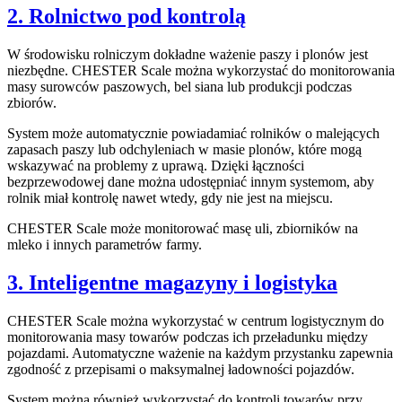
2. Rolnictwo pod kontrolą
W środowisku rolniczym dokładne ważenie paszy i plonów jest
niezbędne. CHESTER Scale można wykorzystać do monitorowania
masy surowców paszowych, bel siana lub produkcji podczas
zbiorów.
System może automatycznie powiadamiać rolników o malejących
zapasach paszy lub odchyleniach w masie plonów, które mogą
wskazywać na problemy z uprawą. Dzięki łączności
bezprzewodowej dane można udostępniać innym systemom, aby
rolnik miał kontrolę nawet wtedy, gdy nie jest na miejscu.
CHESTER Scale może monitorować masę uli, zbiorników na
mleko i innych parametrów farmy.
3. Inteligentne magazyny i logistyka
CHESTER Scale można wykorzystać w centrum logistycznym do
monitorowania masy towarów podczas ich przeładunku między
pojazdami. Automatyczne ważenie na każdym przystanku zapewnia
zgodność z przepisami o maksymalnej ładowności pojazdów.
System można również wykorzystać do kontroli towarów przy