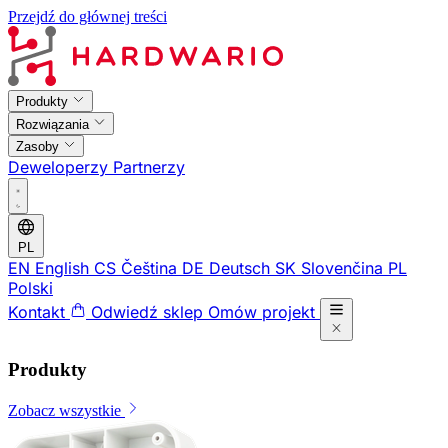
Przejdź do głównej treści
Produkty
Rozwiązania
Zasoby
Deweloperzy
Partnerzy
PL
EN
English
CS
Čeština
DE
Deutsch
SK
Slovenčina
PL
Polski
Kontakt
Odwiedź sklep
Omów projekt
Produkty
Zobacz wszystkie