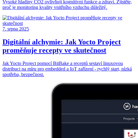
Vysoké hladiny CO2 ovlivňují kognitivní funkce a zdraví. Zjistěte,
proč je monitoring kvality vnitřního vzduchu důležitý.
7. srpna 2025
Digitální alchymie: Jak Yocto Project
proměňuje recepty ve skutečnost
Jak Yocto Project pomocí BitBake a receptů sestaví linuxovou
distribuci na míru pro embedded a IoT zařízení - rychlý start, nízká
spotřeba, bezpečnost.