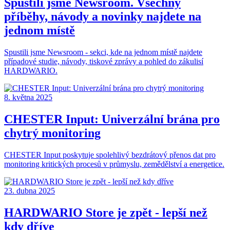
Spustili jsme Newsroom. Všechny
příběhy, návody a novinky najdete na
jednom místě
Spustili jsme Newsroom - sekci, kde na jednom místě najdete
případové studie, návody, tiskové zprávy a pohled do zákulisí
HARDWARIO.
8. května 2025
CHESTER Input: Univerzální brána pro
chytrý monitoring
CHESTER Input poskytuje spolehlivý bezdrátový přenos dat pro
monitoring kritických procesů v průmyslu, zemědělství a energetice.
23. dubna 2025
HARDWARIO Store je zpět - lepší než
kdy dříve