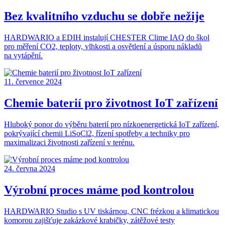
Bez kvalitního vzduchu se dobře nežije
HARDWARIO a EDIH instalují CHESTER Clime IAQ do škol
pro měření CO2, teploty, vlhkosti a osvětlení a úsporu nákladů
na vytápění.
11. července 2024
Chemie baterií pro životnost IoT zařízení
Hluboký ponor do výběru baterií pro nízkoenergetická IoT zařízení,
pokrývající chemii LiSoCl2, řízení spotřeby a techniky pro
maximalizaci životnosti zařízení v terénu.
24. června 2024
Výrobní proces máme pod kontrolou
HARDWARIO Studio s UV tiskárnou, CNC frézkou a klimatickou
komorou zajišťuje zakázkové krabičky, zátěžové testy