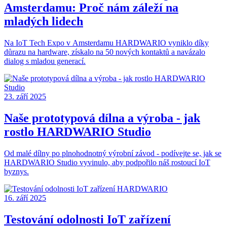
Amsterdamu: Proč nám záleží na
mladých lidech
Na IoT Tech Expo v Amsterdamu HARDWARIO vyniklo díky
důrazu na hardware, získalo na 50 nových kontaktů a navázalo
dialog s mladou generací.
23. září 2025
Naše prototypová dílna a výroba - jak
rostlo HARDWARIO Studio
Od malé dílny po plnohodnotný výrobní závod - podívejte se, jak se
HARDWARIO Studio vyvinulo, aby podpořilo náš rostoucí IoT
byznys.
16. září 2025
Testování odolnosti IoT zařízení