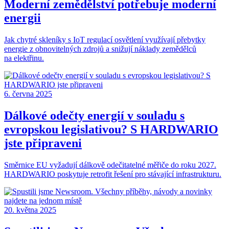
Moderní zemědělství potřebuje moderní
energii
Jak chytré skleníky s IoT regulací osvětlení využívají přebytky
energie z obnovitelných zdrojů a snižují náklady zemědělců
na elektřinu.
6. června 2025
Dálkové odečty energií v souladu s
evropskou legislativou? S HARDWARIO
jste připraveni
Směrnice EU vyžadují dálkově odečitatelné měřiče do roku 2027.
HARDWARIO poskytuje retrofit řešení pro stávající infrastrukturu.
20. května 2025