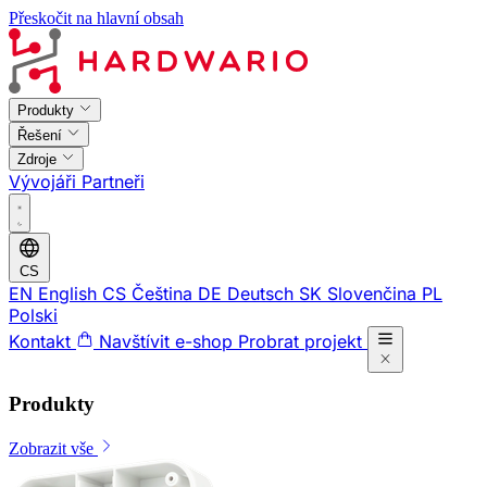
Přeskočit na hlavní obsah
Produkty
Řešení
Zdroje
Vývojáři
Partneři
CS
EN
English
CS
Čeština
DE
Deutsch
SK
Slovenčina
PL
Polski
Kontakt
Navštívit e-shop
Probrat projekt
Produkty
Zobrazit vše