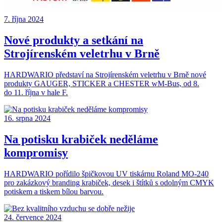
7. října 2024
Nové produkty a setkání na
Strojírenském veletrhu v Brně
HARDWARIO představí na Strojírenském veletrhu v Brně nové
produkty GAUGER, STICKER a CHESTER wM-Bus, od 8.
do 11. října v hale F.
16. srpna 2024
Na potisku krabiček neděláme
kompromisy
HARDWARIO pořídilo špičkovou UV tiskárnu Roland MO-240
pro zakázkový branding krabiček, desek i štítků s odolným CMYK
potiskem a tiskem bílou barvou.
24. července 2024