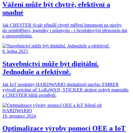
Vážení může být chytré, efektivní a
snadné
Jak CHESTER Scale přináší chytré měření hmotnosti na stavby,
do zemědělství, logistiky i průmyslu - s bezdrátovým přenosem dat
a upozorněními.
6. ledna 2025
Stavebnictví může být digitální.
Jednoduše a efektivně.
Jak IoT produkty HARDWARIO digitalizují stavbu: EMBER
vytvoří privátní síť LoRaWAN, STICKER sleduje pohyb materiálu
a CHESTER hlídá prostředí.
10. prosince 2024
Optimalizace výroby pomocí OEE a IoT