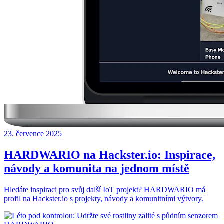
23. července 2025
HARDWARIO na Hackster.io: Inspirace,
návody a komunita na jednom místě
Hledáte inspiraci pro svůj další IoT projekt? HARDWARIO má
profil na Hackster.io s projekty, návody a komunitními výtvory.