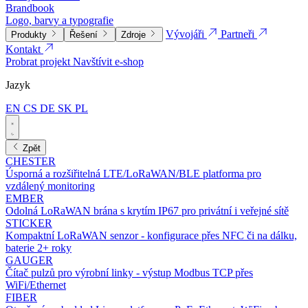
Brandbook
Logo, barvy a typografie
Vývojáři
Partneři
Produkty
Řešení
Zdroje
Kontakt
Probrat projekt
Navštívit e-shop
Jazyk
EN
CS
DE
SK
PL
Zpět
CHESTER
Úsporná a rozšiřitelná LTE/LoRaWAN/BLE platforma pro
vzdálený monitoring
EMBER
Odolná LoRaWAN brána s krytím IP67 pro privátní i veřejné sítě
STICKER
Kompaktní LoRaWAN senzor - konfigurace přes NFC či na dálku,
baterie 2+ roky
GAUGER
Čítač pulzů pro výrobní linky - výstup Modbus TCP přes
WiFi/Ethernet
FIBER