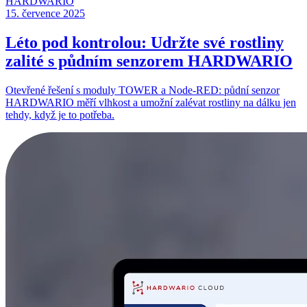
15. července 2025
Léto pod kontrolou: Udržte své rostliny
zalité s půdním senzorem HARDWARIO
Otevřené řešení s moduly TOWER a Node-RED: půdní senzor
HARDWARIO měří vlhkost a umožní zalévat rostliny na dálku jen
tehdy, když je to potřeba.