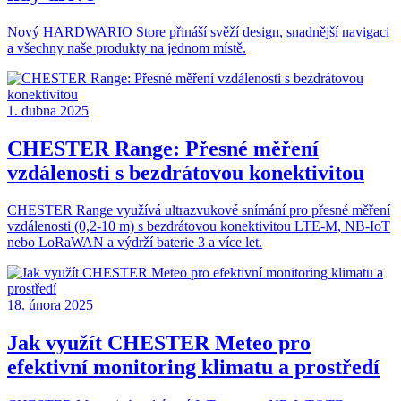
Nový HARDWARIO Store přináší svěží design, snadnější navigaci
a všechny naše produkty na jednom místě.
1. dubna 2025
CHESTER Range: Přesné měření
vzdálenosti s bezdrátovou konektivitou
CHESTER Range využívá ultrazvukové snímání pro přesné měření
vzdálenosti (0,2-10 m) s bezdrátovou konektivitou LTE-M, NB-IoT
nebo LoRaWAN a výdrží baterie 3 a více let.
18. února 2025
Jak využít CHESTER Meteo pro
efektivní monitoring klimatu a prostředí