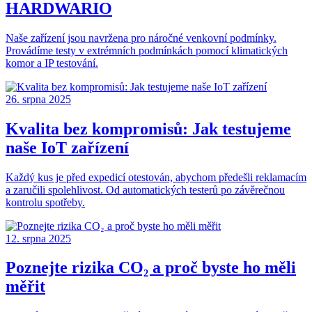
HARDWARIO
Naše zařízení jsou navržena pro náročné venkovní podmínky.
Provádíme testy v extrémních podmínkách pomocí klimatických
komor a IP testování.
26. srpna 2025
Kvalita bez kompromisů: Jak testujeme
naše IoT zařízení
Každý kus je před expedicí otestován, abychom předešli reklamacím
a zaručili spolehlivost. Od automatických testerů po závěrečnou
kontrolu spotřeby.
12. srpna 2025
Poznejte rizika CO₂ a proč byste ho měli
měřit