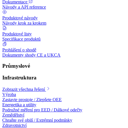
Dokumentace
Návody a API reference
Produktové návody
Návody krok za krokem
Produktové listy
Specifikace produktů
Prohlášení o shodě
Dokumenty shody CE a UKCA
Průmyslové
Infrastruktura
Zobrazit všechna řešení
Výroba
Zastavte prostoje / Zlepšete OEE
Energetika a utility
Podružné měření pro EED / Dálkové odečty
Zemědělství
Chraňte své obilí / Extrémní podmínky
Zdravotnictví