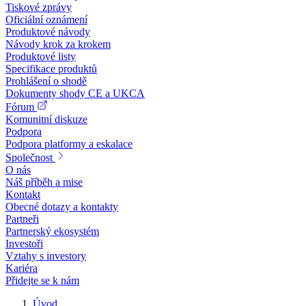
Tiskové zprávy
Oficiální oznámení
Produktové návody
Návody krok za krokem
Produktové listy
Specifikace produktů
Prohlášení o shodě
Dokumenty shody CE a UKCA
Fórum
Komunitní diskuze
Podpora
Podpora platformy a eskalace
Společnost
O nás
Náš příběh a mise
Kontakt
Obecné dotazy a kontakty
Partneři
Partnerský ekosystém
Investoři
Vztahy s investory
Kariéra
Přidejte se k nám
Úvod