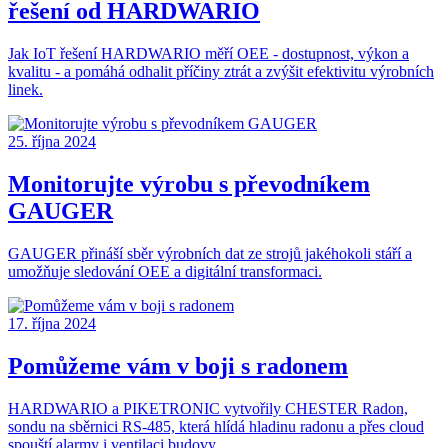
řešení od HARDWARIO
Jak IoT řešení HARDWARIO měří OEE - dostupnost, výkon a
kvalitu - a pomáhá odhalit příčiny ztrát a zvýšit efektivitu výrobních
linek.
25. října 2024
Monitorujte výrobu s převodníkem
GAUGER
GAUGER přináší sběr výrobních dat ze strojů jakéhokoli stáří a
umožňuje sledování OEE a digitální transformaci.
17. října 2024
Pomůžeme vám v boji s radonem
HARDWARIO a PIKETRONIC vytvořily CHESTER Radon,
sondu na sběrnici RS-485, která hlídá hladinu radonu a přes cloud
spouští alarmy i ventilaci budovy.