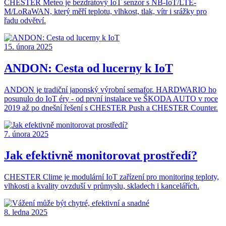
CHESTER Meteo je bezdrátový IoT senzor s NB-IoT/LTE-
M/LoRaWAN, který měří teplotu, vlhkost, tlak, vítr i srážky pro
řadu odvětví.
15. února 2025
ANDON: Cesta od lucerny k IoT
ANDON je tradiční japonský výrobní semafor. HARDWARIO ho
posunulo do IoT éry - od první instalace ve ŠKODA AUTO v roce
2019 až po dnešní řešení s CHESTER Push a CHESTER Counter.
7. února 2025
Jak efektivně monitorovat prostředí?
CHESTER Clime je modulární IoT zařízení pro monitoring teploty,
vlhkosti a kvality ovzduší v průmyslu, skladech i kancelářích.
8. ledna 2025