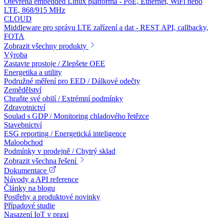
Otevřená embedded Linux platforma - PoE, Ethernet, WiFi nebo
LTE, 868/915 MHz
CLOUD
Middleware pro správu LTE zařízení a dat - REST API, callbacky,
FOTA
Zobrazit všechny produkty
Výroba
Zastavte prostoje / Zlepšete OEE
Energetika a utility
Podružné měření pro EED / Dálkové odečty
Zemědělství
Chraňte své obilí / Extrémní podmínky
Zdravotnictví
Soulad s GDP / Monitoring chladového řetězce
Stavebnictví
ESG reporting / Energetická inteligence
Maloobchod
Podmínky v prodejně / Chytrý sklad
Zobrazit všechna řešení
Dokumentace
Návody a API reference
Články na blogu
Postřehy a produktové novinky
Případové studie
Nasazení IoT v praxi