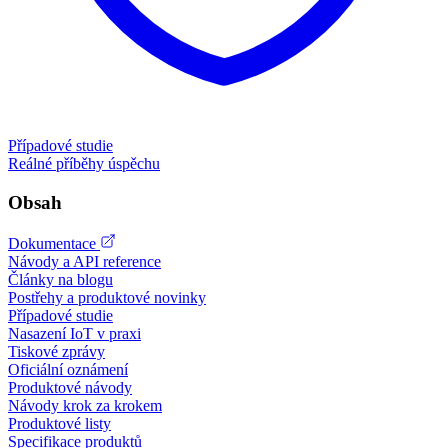
Případové studie
Reálné příběhy úspěchu
Obsah
Dokumentace
Návody a API reference
Články na blogu
Postřehy a produktové novinky
Případové studie
Nasazení IoT v praxi
Tiskové zprávy
Oficiální oznámení
Produktové návody
Návody krok za krokem
Produktové listy
Specifikace produktů