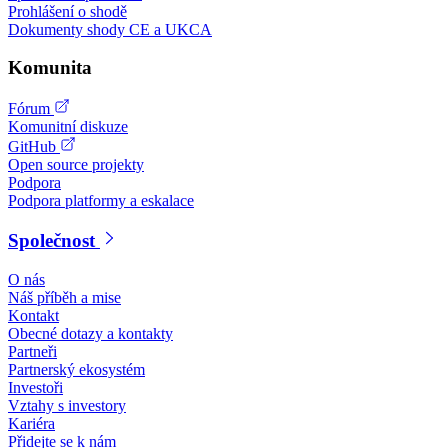
Prohlášení o shodě
Dokumenty shody CE a UKCA
Komunita
Fórum
Komunitní diskuze
GitHub
Open source projekty
Podpora
Podpora platformy a eskalace
Společnost
O nás
Náš příběh a mise
Kontakt
Obecné dotazy a kontakty
Partneři
Partnerský ekosystém
Investoři
Vztahy s investory
Kariéra
Přidejte se k nám