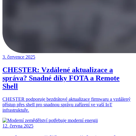
3. července 2025
CHESTER: Vzdálené aktualizace a
správa? Snadné díky FOTA a Remote
Shell
CHESTER podporuje bezdrátové aktualizace firmwaru a vzdálený
přístup přes shell pro snadnou správu zařízení ve vaší IoT
infrastruktuře.
12. června 2025