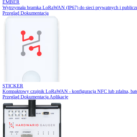
EMBER
Wytrzymała bramka LoRaWAN (IP67) do sieci prywatnych i publicz
Przegląd
Dokumentacja
STICKER
Kompaktowy czujnik LoRaWAN - konfiguracja NFC lub zdalna, bater
Przegląd
Dokumentacja
Aplikacje