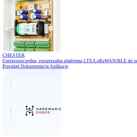
CHESTER
Energooszczędna, rozszerzalna platforma LTE/LoRaWAN/BLE do zd
Przegląd
Dokumentacja
Aplikacje