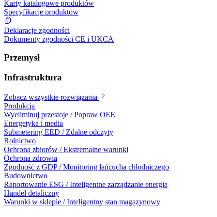
Karty katalogowe produktów
Specyfikacje produktów
Deklaracje zgodności
Dokumenty zgodności CE i UKCA
Przemysł
Infrastruktura
Zobacz wszystkie rozwiązania
Produkcja
Wyeliminuj przestoje / Popraw OEE
Energetyka i media
Submetering EED / Zdalne odczyty
Rolnictwo
Ochrona zbiorów / Ekstremalne warunki
Ochrona zdrowia
Zgodność z GDP / Monitoring łańcucha chłodniczego
Budownictwo
Raportowanie ESG / Inteligentne zarządzanie energią
Handel detaliczny
Warunki w sklepie / Inteligentny stan magazynowy