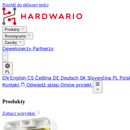
Przejdź do głównej treści
Produkty
Rozwiązania
Zasoby
Deweloperzy
Partnerzy
PL
EN
English
CS
Čeština
DE
Deutsch
SK
Slovenčina
PL
Pols
Kontakt
Odwiedź sklep
Omów projekt
Produkty
Zobacz wszystkie