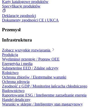
Karty katalogowe produktów
Specyfikacje produktów
Deklaracje zgodności
Dokumenty zgodności CE i UKCA
Przemysł
Infrastruktura
Zobacz wszystkie rozwiązania
Produkcja
Wyeliminuj przestoje / Popraw OEE
Energetyka i media
Submetering EED / Zdalne odczyty
Rolnictwo
Ochrona zbiorów / Ekstremalne warunki
Ochrona zdrowia
Zgodność z GDP / Monitoring łańcucha chłodniczego
Budownictwo
Raportowanie ESG / Inteligentne zarządzanie energią
Handel detaliczny
Warunki w sklepie / Inteligentny stan magazynowy