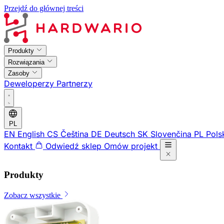
Przejdź do głównej treści
Produkty
Rozwiązania
Zasoby
Deweloperzy
Partnerzy
PL
EN
English
CS
Čeština
DE
Deutsch
SK
Slovenčina
PL
Pols
Kontakt
Odwiedź sklep
Omów projekt
Produkty
Zobacz wszystkie