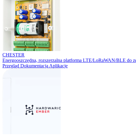
CHESTER
Energooszczędna, rozszerzalna platforma LTE/LoRaWAN/BLE do zd
Przegląd
Dokumentacja
Aplikacje