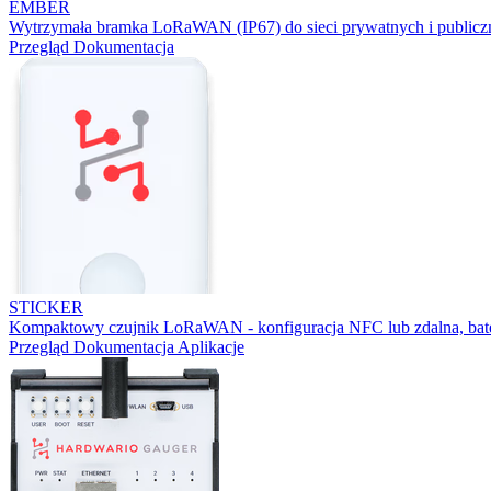
EMBER
Wytrzymała bramka LoRaWAN (IP67) do sieci prywatnych i publicz
Przegląd
Dokumentacja
STICKER
Kompaktowy czujnik LoRaWAN - konfiguracja NFC lub zdalna, bater
Przegląd
Dokumentacja
Aplikacje