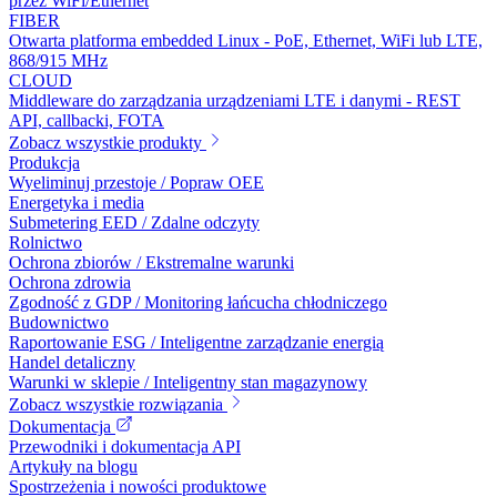
przez WiFi/Ethernet
FIBER
Otwarta platforma embedded Linux - PoE, Ethernet, WiFi lub LTE,
868/915 MHz
CLOUD
Middleware do zarządzania urządzeniami LTE i danymi - REST
API, callbacki, FOTA
Zobacz wszystkie produkty
Produkcja
Wyeliminuj przestoje / Popraw OEE
Energetyka i media
Submetering EED / Zdalne odczyty
Rolnictwo
Ochrona zbiorów / Ekstremalne warunki
Ochrona zdrowia
Zgodność z GDP / Monitoring łańcucha chłodniczego
Budownictwo
Raportowanie ESG / Inteligentne zarządzanie energią
Handel detaliczny
Warunki w sklepie / Inteligentny stan magazynowy
Zobacz wszystkie rozwiązania
Dokumentacja
Przewodniki i dokumentacja API
Artykuły na blogu
Spostrzeżenia i nowości produktowe