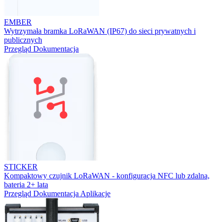
EMBER
Wytrzymała bramka LoRaWAN (IP67) do sieci prywatnych i
publicznych
Przegląd
Dokumentacja
STICKER
Kompaktowy czujnik LoRaWAN - konfiguracja NFC lub zdalna,
bateria 2+ lata
Przegląd
Dokumentacja
Aplikacje