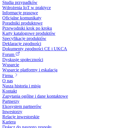
Studia przypadków
Wdrożenia IoT w praktyce
Informacje prasowe
Oficjalne komunikaty
Poradniki produktowe
Przewodniki krok po kroku
Karty katalogowe produktów
Specyfikacje produktów
Deklaracje zgodności
Dokumenty zgodności CE i UKCA
Forum
Dyskusje społeczności
Wsparcie
Wsparcie platformy i eskalacja
Firma
O nas
Nasza historia i misja
Kontakt
Zapytania ogólne i dane kontaktowe
Partnerzy
Ekosystem partnerów
Inwestorzy
Relacje inwestorskie
Kariera
Dołącz do naszego zespołu