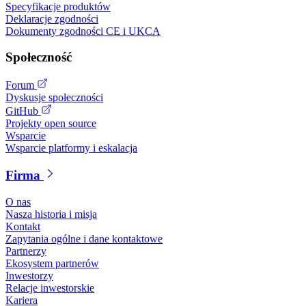
Specyfikacje produktów
Deklaracje zgodności
Dokumenty zgodności CE i UKCA
Społeczność
Forum
Dyskusje społeczności
GitHub
Projekty open source
Wsparcie
Wsparcie platformy i eskalacja
Firma
O nas
Nasza historia i misja
Kontakt
Zapytania ogólne i dane kontaktowe
Partnerzy
Ekosystem partnerów
Inwestorzy
Relacje inwestorskie
Kariera