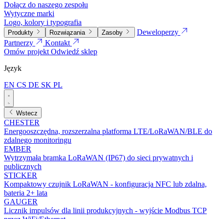
Dołącz do naszego zespołu
Wytyczne marki
Logo, kolory i typografia
Deweloperzy
Produkty
Rozwiązania
Zasoby
Partnerzy
Kontakt
Omów projekt
Odwiedź sklep
Język
EN
CS
DE
SK
PL
Wstecz
CHESTER
Energooszczędna, rozszerzalna platforma LTE/LoRaWAN/BLE do
zdalnego monitoringu
EMBER
Wytrzymała bramka LoRaWAN (IP67) do sieci prywatnych i
publicznych
STICKER
Kompaktowy czujnik LoRaWAN - konfiguracja NFC lub zdalna,
bateria 2+ lata
GAUGER
Licznik impulsów dla linii produkcyjnych - wyjście Modbus TCP