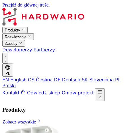
Przejdź do głównej treści
Produkty
Rozwiązania
Zasoby
Deweloperzy
Partnerzy
PL
EN
English
CS
Čeština
DE
Deutsch
SK
Slovenčina
PL
Polski
Kontakt
Odwiedź sklep
Omów projekt
Produkty
Zobacz wszystkie