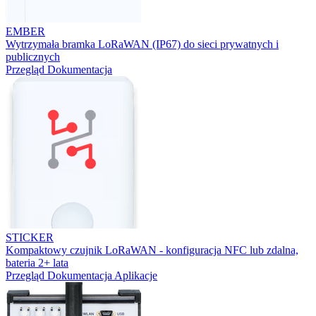
EMBER
Wytrzymała bramka LoRaWAN (IP67) do sieci prywatnych i
publicznych
Przegląd
Dokumentacja
STICKER
Kompaktowy czujnik LoRaWAN - konfiguracja NFC lub zdalna,
bateria 2+ lata
Przegląd
Dokumentacja
Aplikacje