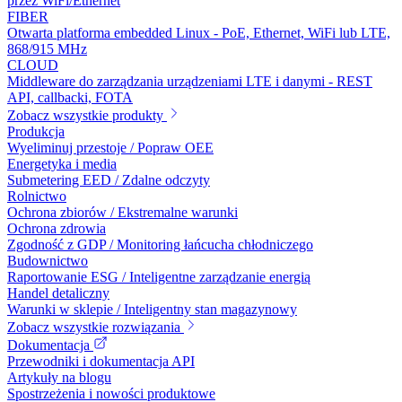
przez WiFi/Ethernet
FIBER
Otwarta platforma embedded Linux - PoE, Ethernet, WiFi lub LTE,
868/915 MHz
CLOUD
Middleware do zarządzania urządzeniami LTE i danymi - REST
API, callbacki, FOTA
Zobacz wszystkie produkty
Produkcja
Wyeliminuj przestoje / Popraw OEE
Energetyka i media
Submetering EED / Zdalne odczyty
Rolnictwo
Ochrona zbiorów / Ekstremalne warunki
Ochrona zdrowia
Zgodność z GDP / Monitoring łańcucha chłodniczego
Budownictwo
Raportowanie ESG / Inteligentne zarządzanie energią
Handel detaliczny
Warunki w sklepie / Inteligentny stan magazynowy
Zobacz wszystkie rozwiązania
Dokumentacja
Przewodniki i dokumentacja API
Artykuły na blogu
Spostrzeżenia i nowości produktowe