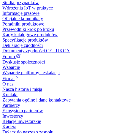
Studia przypadków
Wdrożenia IoT w praktyce
Informacje prasowe
Oficjalne komunikaty
Poradniki produktowe
Przewodniki krok po kroku
Karty katalogowe produktów
Specyfikacje produktów
Deklaracje zgodności
Dokumenty zgodności CE i UKCA
Forum
Dyskusje społeczności
Wsparcie
Wsparcie platformy i eskalacja
Firma
O nas
Nasza historia i misja
Kontakt
Zapytania ogólne i dane kontaktowe
Partnerzy
Ekosystem partnerów
Inwestorzy
Relacje inwestorskie
Kariera
Dołącz do naszego zespołu