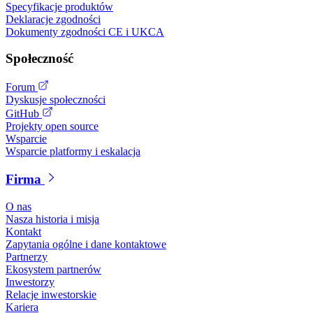
Specyfikacje produktów
Deklaracje zgodności
Dokumenty zgodności CE i UKCA
Społeczność
Forum
Dyskusje społeczności
GitHub
Projekty open source
Wsparcie
Wsparcie platformy i eskalacja
Firma
O nas
Nasza historia i misja
Kontakt
Zapytania ogólne i dane kontaktowe
Partnerzy
Ekosystem partnerów
Inwestorzy
Relacje inwestorskie
Kariera