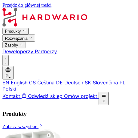
Przejdź do głównej treści
Produkty
Rozwiązania
Zasoby
Deweloperzy
Partnerzy
PL
EN
English
CS
Čeština
DE
Deutsch
SK
Slovenčina
PL
Polski
Kontakt
Odwiedź sklep
Omów projekt
Produkty
Zobacz wszystkie