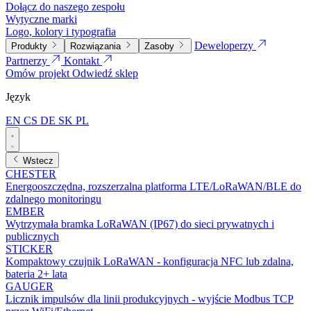
Dołącz do naszego zespołu
Wytyczne marki
Logo, kolory i typografia
Deweloperzy
Produkty
Rozwiązania
Zasoby
Partnerzy
Kontakt
Omów projekt
Odwiedź sklep
Język
EN
CS
DE
SK
PL
Wstecz
CHESTER
Energooszczędna, rozszerzalna platforma LTE/LoRaWAN/BLE do
zdalnego monitoringu
EMBER
Wytrzymała bramka LoRaWAN (IP67) do sieci prywatnych i
publicznych
STICKER
Kompaktowy czujnik LoRaWAN - konfiguracja NFC lub zdalna,
bateria 2+ lata
GAUGER
Licznik impulsów dla linii produkcyjnych - wyjście Modbus TCP