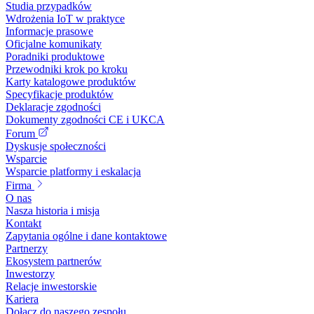
Studia przypadków
Wdrożenia IoT w praktyce
Informacje prasowe
Oficjalne komunikaty
Poradniki produktowe
Przewodniki krok po kroku
Karty katalogowe produktów
Specyfikacje produktów
Deklaracje zgodności
Dokumenty zgodności CE i UKCA
Forum
Dyskusje społeczności
Wsparcie
Wsparcie platformy i eskalacja
Firma
O nas
Nasza historia i misja
Kontakt
Zapytania ogólne i dane kontaktowe
Partnerzy
Ekosystem partnerów
Inwestorzy
Relacje inwestorskie
Kariera
Dołącz do naszego zespołu