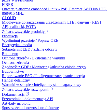
przez WiFi/Ethernet
FIBER
Otwarta platforma embedded Linux - PoE, Ethernet, WiFi lub LTE,
868/915 MHz
CLOUD
Middleware do zarządzania urządzeniami LTE i danymi - REST
API, callbacki, FOTA
Zobacz wszystkie produkty
Produkcja
Wyeliminuj przestoje / Popraw OEE
Energetyka i media
Submetering EED / Zdalne odczyty
Rolnictwo
Ochrona zbiorów / Ekstremalne warunki
Ochrona zdrowia
Zgodność z GDP / Monitoring łańcucha chłodniczego
Budownictwo
Raportowanie ESG / Inteligentne zarządzanie energią
Handel detaliczny
Warunki w sklepie / Inteligentny stan magazynowy
Zobacz wszystkie rozwiązania
Dokumentacja
Przewodniki i dokumentacja API
Artykuły na blogu
Spostrzeżenia i nowości produktowe