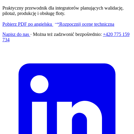
Praktyczny przewodnik dla integratorów planujących walidację,
pilotaż, produkcję i obsługę floty.
Pobierz PDF po angielsku
Rozpocznij ocenę techniczną
Napisz do nas
·
Można też zadzwonić bezpośrednio:
+420 775 159
734