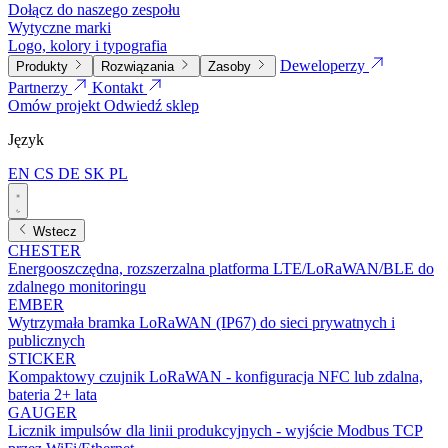
Dołącz do naszego zespołu
Wytyczne marki
Logo, kolory i typografia
Deweloperzy
Produkty
Rozwiązania
Zasoby
Partnerzy
Kontakt
Omów projekt
Odwiedź sklep
Język
EN
CS
DE
SK
PL
Wstecz
CHESTER
Energooszczędna, rozszerzalna platforma LTE/LoRaWAN/BLE do
zdalnego monitoringu
EMBER
Wytrzymała bramka LoRaWAN (IP67) do sieci prywatnych i
publicznych
STICKER
Kompaktowy czujnik LoRaWAN - konfiguracja NFC lub zdalna,
bateria 2+ lata
GAUGER
Licznik impulsów dla linii produkcyjnych - wyjście Modbus TCP