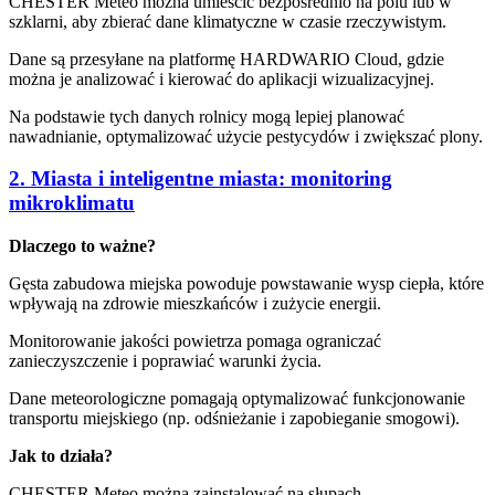
CHESTER Meteo można umieścić bezpośrednio na polu lub w
szklarni, aby zbierać dane klimatyczne w czasie rzeczywistym.
Dane są przesyłane na platformę HARDWARIO Cloud, gdzie
można je analizować i kierować do aplikacji wizualizacyjnej.
Na podstawie tych danych rolnicy mogą lepiej planować
nawadnianie, optymalizować użycie pestycydów i zwiększać plony.
2. Miasta i inteligentne miasta: monitoring
mikroklimatu
Dlaczego to ważne?
Gęsta zabudowa miejska powoduje powstawanie wysp ciepła, które
wpływają na zdrowie mieszkańców i zużycie energii.
Monitorowanie jakości powietrza pomaga ograniczać
zanieczyszczenie i poprawiać warunki życia.
Dane meteorologiczne pomagają optymalizować funkcjonowanie
transportu miejskiego (np. odśnieżanie i zapobieganie smogowi).
Jak to działa?
CHESTER Meteo można zainstalować na słupach