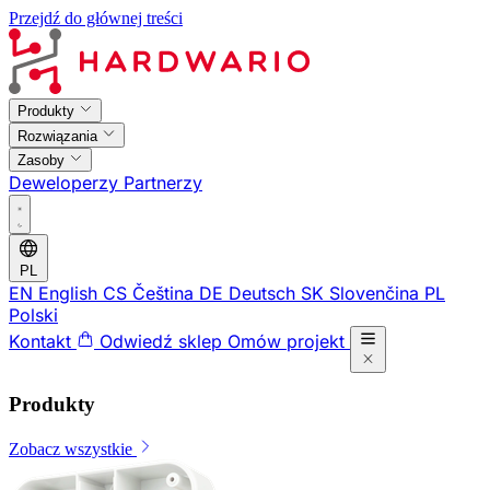
Przejdź do głównej treści
Produkty
Rozwiązania
Zasoby
Deweloperzy
Partnerzy
PL
EN
English
CS
Čeština
DE
Deutsch
SK
Slovenčina
PL
Polski
Kontakt
Odwiedź sklep
Omów projekt
Produkty
Zobacz wszystkie