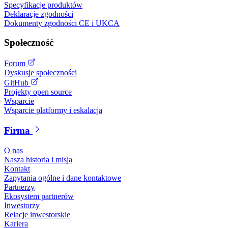
Specyfikacje produktów
Deklaracje zgodności
Dokumenty zgodności CE i UKCA
Społeczność
Forum
Dyskusje społeczności
GitHub
Projekty open source
Wsparcie
Wsparcie platformy i eskalacja
Firma
O nas
Nasza historia i misja
Kontakt
Zapytania ogólne i dane kontaktowe
Partnerzy
Ekosystem partnerów
Inwestorzy
Relacje inwestorskie
Kariera