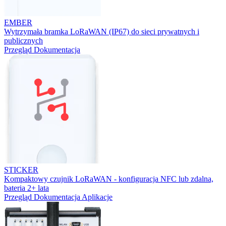
EMBER
Wytrzymała bramka LoRaWAN (IP67) do sieci prywatnych i
publicznych
Przegląd
Dokumentacja
STICKER
Kompaktowy czujnik LoRaWAN - konfiguracja NFC lub zdalna,
bateria 2+ lata
Przegląd
Dokumentacja
Aplikacje