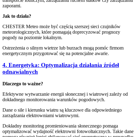
transporcie lotniczym, zarządzaniu ruchem statków czy zarządzaniu
zaporami.
Jak to działa?
CHESTER Meteo może być częścią szerszej sieci czujników
meteorologicznych, które pomagają doprecyzować prognozy
pogody na poziomie lokalnym.
Ostrzeżenia o silnym wietrze lub burzach mogą pomóc firmom
energetycznym przygotować się na potencjalne awarie.
4. Energetyka: Optymalizacja działania źródeł
odnawialnych
Dlaczego to ważne?
Efektywne wytwarzanie energii słonecznej i wiatrowej zależy od
dokładnego monitorowania warunków pogodowych.
Dane o sile i kierunku wiatru są kluczowe dla odpowiedniego
zarządzania elektrowniami wiatrowymi.
Dokładny monitoring promieniowania słonecznego pomaga
optymalizować wydajność elektrowni fotowoltaicznych. Takie dane
pomogą również lepiej zbilansować sieć energetyczną w przypadku