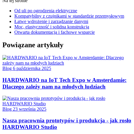
Na tej stronie
Od uli po ogrodzenia elektryczne
Kompatybilny z czujnikami w standardzie przemysłowym
Łatwe wdrożenie i zarządzanie danymi
Moc, elastyczność i solidna konstrukcja
Otwarta dokumentacja i fachowe wsparcie
Powiązane artykuły
Blog
6 października 2025
HARDWARIO na IoT Tech Expo w Amsterdamie:
Dlaczego zależy nam na młodych ludziach
Blog
23 września 2025
Nasza pracownia prototypów i produkcja - jak rosło
HARDWARIO Studio