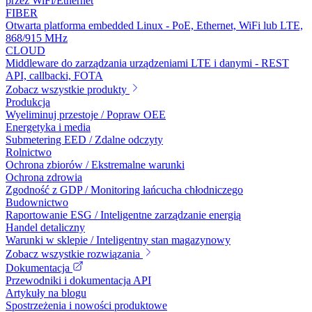
przez WiFi/Ethernet
FIBER
Otwarta platforma embedded Linux - PoE, Ethernet, WiFi lub LTE,
868/915 MHz
CLOUD
Middleware do zarządzania urządzeniami LTE i danymi - REST
API, callbacki, FOTA
Zobacz wszystkie produkty
Produkcja
Wyeliminuj przestoje / Popraw OEE
Energetyka i media
Submetering EED / Zdalne odczyty
Rolnictwo
Ochrona zbiorów / Ekstremalne warunki
Ochrona zdrowia
Zgodność z GDP / Monitoring łańcucha chłodniczego
Budownictwo
Raportowanie ESG / Inteligentne zarządzanie energią
Handel detaliczny
Warunki w sklepie / Inteligentny stan magazynowy
Zobacz wszystkie rozwiązania
Dokumentacja
Przewodniki i dokumentacja API
Artykuły na blogu
Spostrzeżenia i nowości produktowe