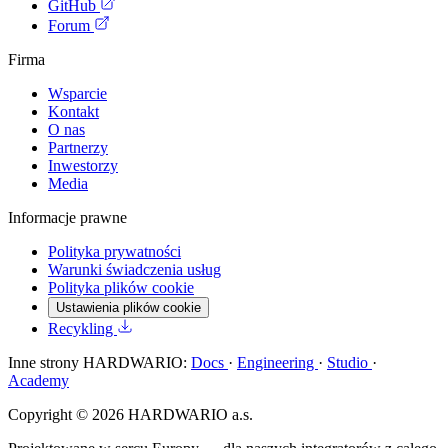
GitHub
Forum
Firma
Wsparcie
Kontakt
O nas
Partnerzy
Inwestorzy
Media
Informacje prawne
Polityka prywatności
Warunki świadczenia usług
Polityka plików cookie
Ustawienia plików cookie
Recykling
Inne strony HARDWARIO:
Docs
·
Engineering
·
Studio
·
Academy
Copyright © 2026 HARDWARIO a.s.