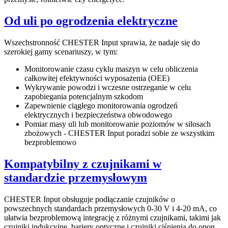
Od uli po ogrodzenia elektryczne
Wszechstronność CHESTER Input sprawia, że nadaje się do
szerokiej gamy scenariuszy, w tym:
Monitorowanie czasu cyklu maszyn w celu obliczenia
całkowitej efektywności wyposażenia (OEE)
Wykrywanie powodzi i wczesne ostrzeganie w celu
zapobiegania potencjalnym szkodom
Zapewnienie ciągłego monitorowania ogrodzeń
elektrycznych i bezpieczeństwa obwodowego
Pomiar masy uli lub monitorowanie poziomów w silosach
zbożowych - CHESTER Input poradzi sobie ze wszystkim
bezproblemowo
Kompatybilny z czujnikami w
standardzie przemysłowym
CHESTER Input obsługuje podłączanie czujników o
powszechnych standardach przemysłowych 0-30 V i 4-20 mA, co
ułatwia bezproblemową integrację z różnymi czujnikami, takimi jak
czujniki indukcyjne, bariery optyczne i czujniki ciśnienia do opon