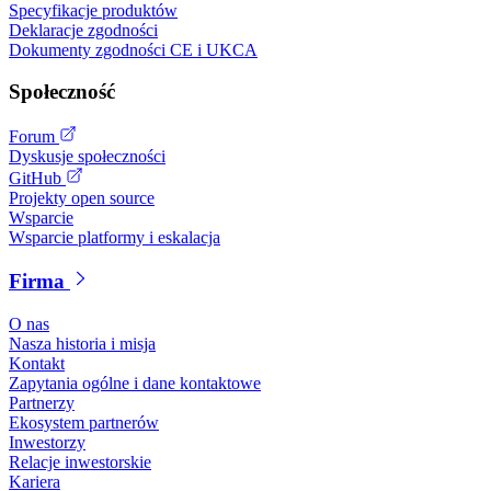
Specyfikacje produktów
Deklaracje zgodności
Dokumenty zgodności CE i UKCA
Społeczność
Forum
Dyskusje społeczności
GitHub
Projekty open source
Wsparcie
Wsparcie platformy i eskalacja
Firma
O nas
Nasza historia i misja
Kontakt
Zapytania ogólne i dane kontaktowe
Partnerzy
Ekosystem partnerów
Inwestorzy
Relacje inwestorskie
Kariera