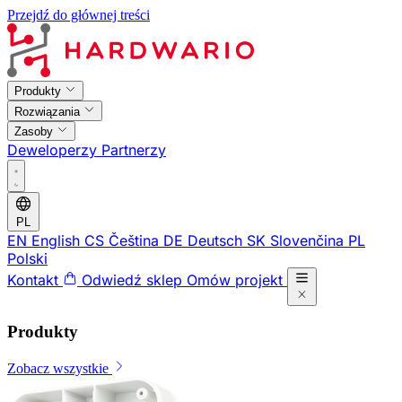
Przejdź do głównej treści
Produkty
Rozwiązania
Zasoby
Deweloperzy
Partnerzy
PL
EN
English
CS
Čeština
DE
Deutsch
SK
Slovenčina
PL
Polski
Kontakt
Odwiedź sklep
Omów projekt
Produkty
Zobacz wszystkie