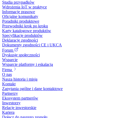
Studia przypadków
Wdrożenia IoT w praktyce
Informacje prasowe
Oficjalne komunikaty
Poradniki produktowe
Przewodniki krok po kroku
Karty katalogowe produktów
Specyfikacje produktów
Deklaracje zgodności
Dokumenty zgodności CE i UKCA
Forum
Dyskusje społeczności
Wsparcie
Wsparcie platformy i eskalacja
Firma
O nas
Nasza historia i misja
Kontakt
Zapytania ogólne i dane kontaktowe
Partnerzy
Ekosystem partnerów
Inwestorzy
Relacje inwestorskie
Kariera
Dołącz do naszego zespołu