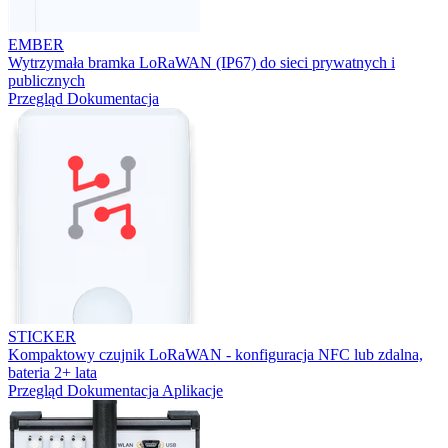
EMBER
Wytrzymała bramka LoRaWAN (IP67) do sieci prywatnych i
publicznych
Przegląd
Dokumentacja
STICKER
Kompaktowy czujnik LoRaWAN - konfiguracja NFC lub zdalna,
bateria 2+ lata
Przegląd
Dokumentacja
Aplikacje