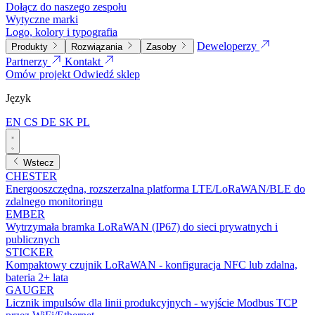
Dołącz do naszego zespołu
Wytyczne marki
Logo, kolory i typografia
Deweloperzy
Produkty
Rozwiązania
Zasoby
Partnerzy
Kontakt
Omów projekt
Odwiedź sklep
Język
EN
CS
DE
SK
PL
Wstecz
CHESTER
Energooszczędna, rozszerzalna platforma LTE/LoRaWAN/BLE do
zdalnego monitoringu
EMBER
Wytrzymała bramka LoRaWAN (IP67) do sieci prywatnych i
publicznych
STICKER
Kompaktowy czujnik LoRaWAN - konfiguracja NFC lub zdalna,
bateria 2+ lata
GAUGER
Licznik impulsów dla linii produkcyjnych - wyjście Modbus TCP