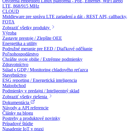
Otvorená embedded Linux platforma - PoE, Ethernet, WiFi alebo
LTE, 868/915 MHz
CLOUD
Middleware pre správu LTE zariadení a dát - REST API, callbacky,
FOTA
Zobraziť všetky produkty
Výroba
Zastavte prestoje / Zlepšite OEE
Energetika a utility
Podružné meranie pre EED / Diaľkové odčítanie
Poľnohospodárstvo
Chráňte svoje obilie / Extrémne podmienky
Zdravotníctvo
Súlad s GDP / Monitoring chladového reťazca
Stavebníctvo
ESG reporting / Energetická inteligencia
Maloobchod
Podmienky v predajni / Inteligentný sklad
Zobraziť všetky riešenia
Dokumentácia
Návody a API referencie
Články na blogu
Postrehy a produktové novinky
Prípadové štúdie
Nasadenie IoT v praxi