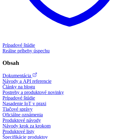
Prípadové štúdie
Reálne príbehy úspechu
Obsah
Dokumentácia
Návody a API referencie
Články na blogu
Postrehy a produktové novinky
Prípadové štúdie
Nasadenie IoT v praxi
Tlačové správy
Oficiálne oznámenia
Produktové návody
Návody krok za krokom
Produktové listy
Špecifikácie produktov