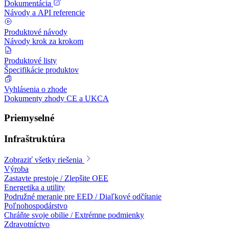
Dokumentácia
Návody a API referencie
Produktové návody
Návody krok za krokom
Produktové listy
Špecifikácie produktov
Vyhlásenia o zhode
Dokumenty zhody CE a UKCA
Priemyselné
Infraštruktúra
Zobraziť všetky riešenia
Výroba
Zastavte prestoje / Zlepšite OEE
Energetika a utility
Podružné meranie pre EED / Diaľkové odčítanie
Poľnohospodárstvo
Chráňte svoje obilie / Extrémne podmienky
Zdravotníctvo