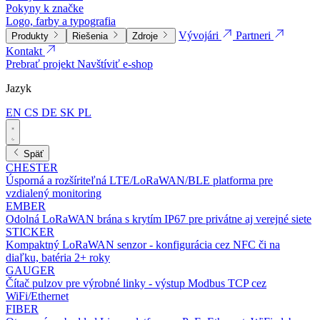
Pokyny k značke
Logo, farby a typografia
Vývojári
Partneri
Produkty
Riešenia
Zdroje
Kontakt
Prebrať projekt
Navštíviť e-shop
Jazyk
EN
CS
DE
SK
PL
Späť
CHESTER
Úsporná a rozšíriteľná LTE/LoRaWAN/BLE platforma pre
vzdialený monitoring
EMBER
Odolná LoRaWAN brána s krytím IP67 pre privátne aj verejné siete
STICKER
Kompaktný LoRaWAN senzor - konfigurácia cez NFC či na
diaľku, batéria 2+ roky
GAUGER
Čítač pulzov pre výrobné linky - výstup Modbus TCP cez
WiFi/Ethernet
FIBER