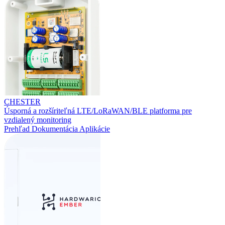
CHESTER
Úsporná a rozšíriteľná LTE/LoRaWAN/BLE platforma pre
vzdialený monitoring
Prehľad
Dokumentácia
Aplikácie