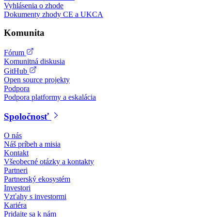
Vyhlásenia o zhode
Dokumenty zhody CE a UKCA
Komunita
Fórum
Komunitná diskusia
GitHub
Open source projekty
Podpora
Podpora platformy a eskalácia
Spoločnosť
O nás
Náš príbeh a misia
Kontakt
Všeobecné otázky a kontakty
Partneri
Partnerský ekosystém
Investori
Vzťahy s investormi
Kariéra
Pridajte sa k nám