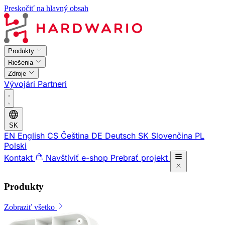
Preskočiť na hlavný obsah
Produkty
Riešenia
Zdroje
Vývojári
Partneri
SK
EN
English
CS
Čeština
DE
Deutsch
SK
Slovenčina
PL
Polski
Kontakt
Navštíviť e-shop
Prebrať projekt
Produkty
Zobraziť všetko