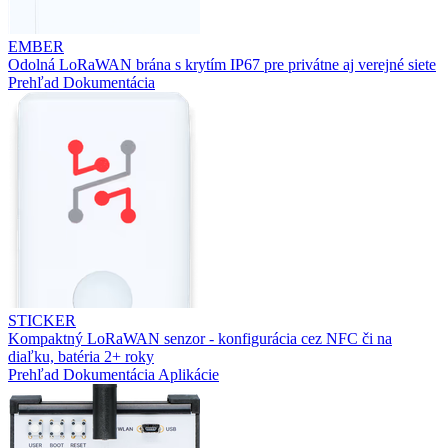
EMBER
Odolná LoRaWAN brána s krytím IP67 pre privátne aj verejné siete
Prehľad
Dokumentácia
STICKER
Kompaktný LoRaWAN senzor - konfigurácia cez NFC či na
diaľku, batéria 2+ roky
Prehľad
Dokumentácia
Aplikácie