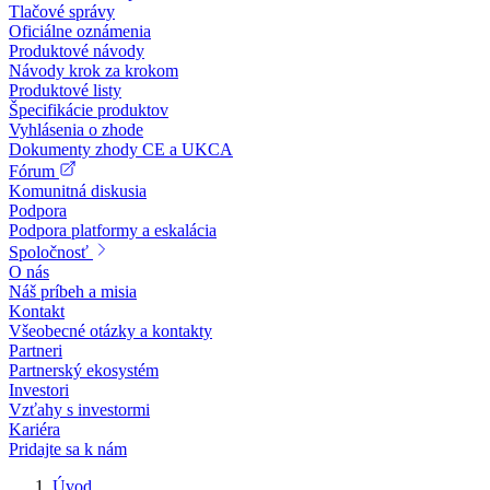
Tlačové správy
Oficiálne oznámenia
Produktové návody
Návody krok za krokom
Produktové listy
Špecifikácie produktov
Vyhlásenia o zhode
Dokumenty zhody CE a UKCA
Fórum
Komunitná diskusia
Podpora
Podpora platformy a eskalácia
Spoločnosť
O nás
Náš príbeh a misia
Kontakt
Všeobecné otázky a kontakty
Partneri
Partnerský ekosystém
Investori
Vzťahy s investormi
Kariéra
Pridajte sa k nám
Úvod