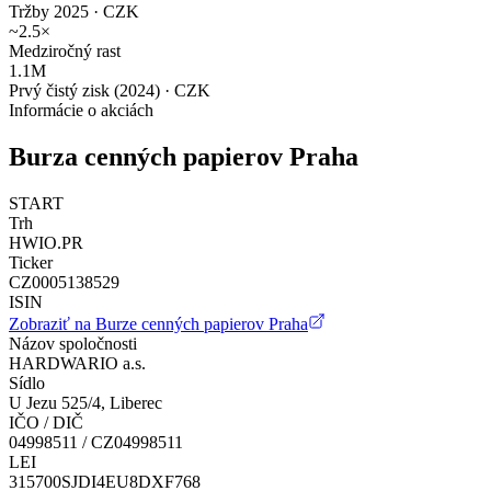
Tržby 2025 · CZK
~2.5×
Medziročný rast
1.1M
Prvý čistý zisk (2024) · CZK
Informácie o akciách
Burza cenných papierov Praha
START
Trh
HWIO.PR
Ticker
CZ0005138529
ISIN
Zobraziť na Burze cenných papierov Praha
Názov spoločnosti
HARDWARIO a.s.
Sídlo
U Jezu 525/4, Liberec
IČO / DIČ
04998511 / CZ04998511
LEI
315700SJDI4EU8DXF768