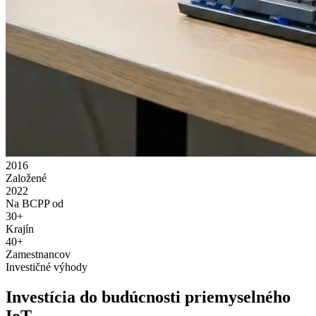
2016
Založené
2022
Na BCPP od
30+
Krajín
40+
Zamestnancov
Investičné výhody
Investícia do budúcnosti priemyselného
IoT