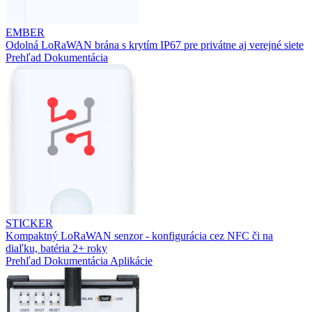
EMBER
Odolná LoRaWAN brána s krytím IP67 pre privátne aj verejné siete
Prehľad
Dokumentácia
STICKER
Kompaktný LoRaWAN senzor - konfigurácia cez NFC či na
diaľku, batéria 2+ roky
Prehľad
Dokumentácia
Aplikácie