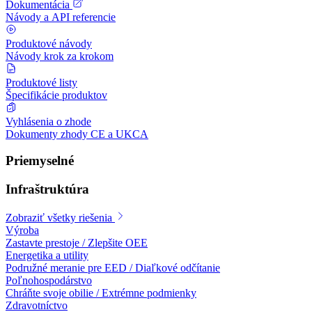
Dokumentácia
Návody a API referencie
Produktové návody
Návody krok za krokom
Produktové listy
Špecifikácie produktov
Vyhlásenia o zhode
Dokumenty zhody CE a UKCA
Priemyselné
Infraštruktúra
Zobraziť všetky riešenia
Výroba
Zastavte prestoje / Zlepšite OEE
Energetika a utility
Podružné meranie pre EED / Diaľkové odčítanie
Poľnohospodárstvo
Chráňte svoje obilie / Extrémne podmienky
Zdravotníctvo