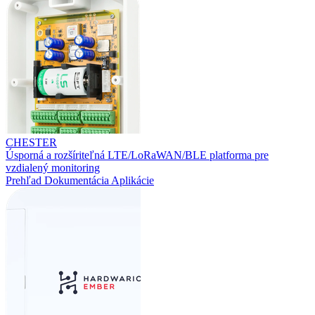
CHESTER
Úsporná a rozšíriteľná LTE/LoRaWAN/BLE platforma pre
vzdialený monitoring
Prehľad
Dokumentácia
Aplikácie