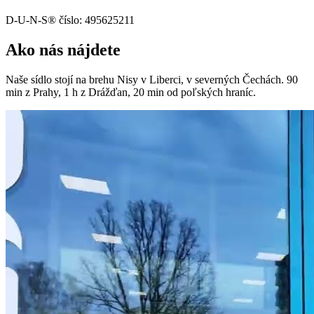
D-U-N-S® číslo: 495625211
Ako nás nájdete
Naše sídlo stojí na brehu Nisy v Liberci, v severných Čechách. 90
min z Prahy, 1 h z Drážďan, 20 min od poľských hraníc.