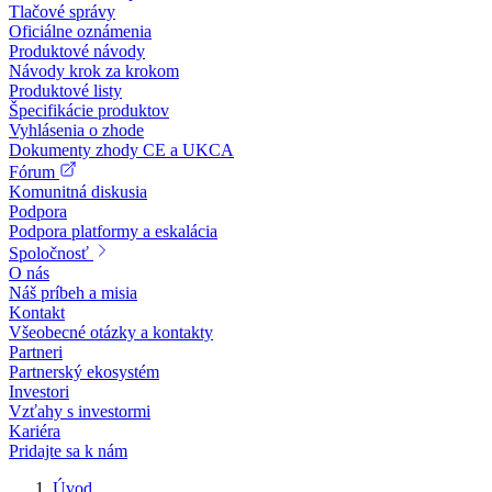
Tlačové správy
Oficiálne oznámenia
Produktové návody
Návody krok za krokom
Produktové listy
Špecifikácie produktov
Vyhlásenia o zhode
Dokumenty zhody CE a UKCA
Fórum
Komunitná diskusia
Podpora
Podpora platformy a eskalácia
Spoločnosť
O nás
Náš príbeh a misia
Kontakt
Všeobecné otázky a kontakty
Partneri
Partnerský ekosystém
Investori
Vzťahy s investormi
Kariéra
Pridajte sa k nám
Úvod