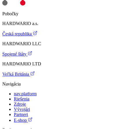
Pobočky
HARDWARIO a.s.
Česká republika
HARDWARIO LLC
Spojené štáty
HARDWARIO LTD
Veľká Británia
Navigácia
nav.platform
Riešenia
Zdroje
Vývojári
Partneri
E-shop