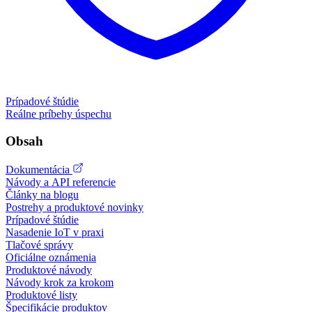
Prípadové štúdie
Reálne príbehy úspechu
Obsah
Dokumentácia
Návody a API referencie
Články na blogu
Postrehy a produktové novinky
Prípadové štúdie
Nasadenie IoT v praxi
Tlačové správy
Oficiálne oznámenia
Produktové návody
Návody krok za krokom
Produktové listy
Špecifikácie produktov