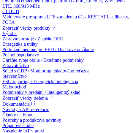
Otvorená embedded Linux platforma - PoE, Ethernet, WiFi alebo
LTE, 868/915 MHz
CLOUD
Middleware pre správu LTE zariadení a dát - REST API, callbacky,
FOTA
Zobraziť všetky produkty
Výroba
Zastavte prestoje / Zlepšite OEE
Energetika a utility
Podružné meranie pre EED / Diaľkové odčítanie
Poľnohospodárstvo
Chráňte svoje obilie / Extrémne podmienky
Zdravotníctvo
Súlad s GDP / Monitoring chladového reťazca
Stavebníctvo
ESG reporting / Energetická inteligencia
Maloobchod
Podmienky v predajni / Inteligentný sklad
Zobraziť všetky riešenia
Dokumentácia
Návody a API referencie
Články na blogu
Postrehy a produktové novinky
Prípadové štúdie
Nasadenie IoT v praxi