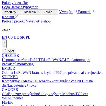
Pokyny k značke
Logo, farby a typografia
Vývojári
Partneri
Produkty
Riešenia
Zdroje
Kontakt
Prebrať projekt
Navštíviť e-shop
Jazyk
EN
CS
DE
SK
PL
Späť
CHESTER
Úsporná a rozšíriteľná LTE/LoRaWAN/BLE platforma pre
vzdialený monitoring
EMBER
Odolná LoRaWAN brána s krytím IP67 pre privátne aj verejné siete
STICKER
Kompaktný LoRaWAN senzor - konfigurácia cez NFC či na
diaľku, batéria 2+ roky
GAUGER
Čítač pulzov pre výrobné linky - výstup Modbus TCP cez
WiFi/Ethernet
FIBER