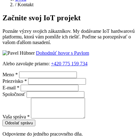
/
Kontakt
Začnite svoj IoT projekt
Poznáte výzvy svojich zákazníkov. My dodávame IoT hardwarovú
platformu, ktorá vám pomôže ich riešiť. Poďme sa porozprávať o
vašom ďalšom nasadení.
Dohodnúť hovor s Pavlom
Alebo zavolajte priamo:
+420 775 159 734
Meno *
Priezvisko *
E‑mail *
Spoločnosť
Vaša správa *
Odoslať správu
Odpovieme do jedného pracovného dňa.