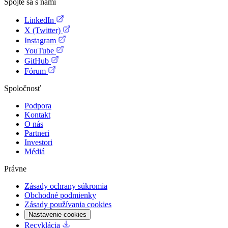
Spojte sa s nami
LinkedIn
X (Twitter)
Instagram
YouTube
GitHub
Fórum
Spoločnosť
Podpora
Kontakt
O nás
Partneri
Investori
Médiá
Právne
Zásady ochrany súkromia
Obchodné podmienky
Zásady používania cookies
Nastavenie cookies
Recyklácia