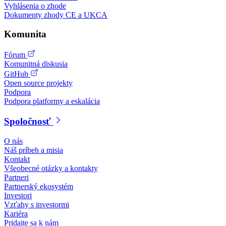
Vyhlásenia o zhode
Dokumenty zhody CE a UKCA
Komunita
Fórum
Komunitná diskusia
GitHub
Open source projekty
Podpora
Podpora platformy a eskalácia
Spoločnosť
O nás
Náš príbeh a misia
Kontakt
Všeobecné otázky a kontakty
Partneri
Partnerský ekosystém
Investori
Vzťahy s investormi
Kariéra
Pridajte sa k nám