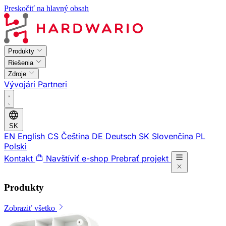
Preskočiť na hlavný obsah
Produkty
Riešenia
Zdroje
Vývojári
Partneri
SK
EN
English
CS
Čeština
DE
Deutsch
SK
Slovenčina
PL
Polski
Kontakt
Navštíviť e-shop
Prebrať projekt
Produkty
Zobraziť všetko