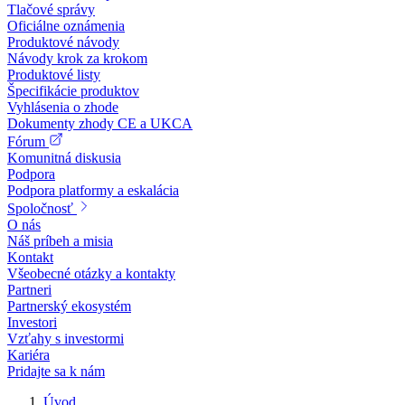
Tlačové správy
Oficiálne oznámenia
Produktové návody
Návody krok za krokom
Produktové listy
Špecifikácie produktov
Vyhlásenia o zhode
Dokumenty zhody CE a UKCA
Fórum
Komunitná diskusia
Podpora
Podpora platformy a eskalácia
Spoločnosť
O nás
Náš príbeh a misia
Kontakt
Všeobecné otázky a kontakty
Partneri
Partnerský ekosystém
Investori
Vzťahy s investormi
Kariéra
Pridajte sa k nám
Úvod