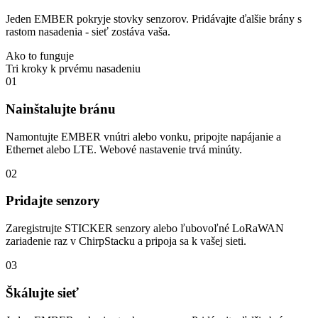
Jeden EMBER pokryje stovky senzorov. Pridávajte ďalšie brány s
rastom nasadenia - sieť zostáva vaša.
Ako to funguje
Tri kroky k prvému nasadeniu
01
Nainštalujte bránu
Namontujte EMBER vnútri alebo vonku, pripojte napájanie a
Ethernet alebo LTE. Webové nastavenie trvá minúty.
02
Pridajte senzory
Zaregistrujte STICKER senzory alebo ľubovoľné LoRaWAN
zariadenie raz v ChirpStacku a pripoja sa k vašej sieti.
03
Škálujte sieť