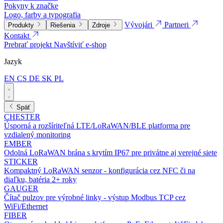
Pokyny k značke
Logo, farby a typografia
Vývojári
Partneri
Produkty
Riešenia
Zdroje
Kontakt
Prebrať projekt
Navštíviť e-shop
Jazyk
EN
CS
DE
SK
PL
Späť
CHESTER
Úsporná a rozšíriteľná LTE/LoRaWAN/BLE platforma pre
vzdialený monitoring
EMBER
Odolná LoRaWAN brána s krytím IP67 pre privátne aj verejné siete
STICKER
Kompaktný LoRaWAN senzor - konfigurácia cez NFC či na
diaľku, batéria 2+ roky
GAUGER
Čítač pulzov pre výrobné linky - výstup Modbus TCP cez
WiFi/Ethernet
FIBER