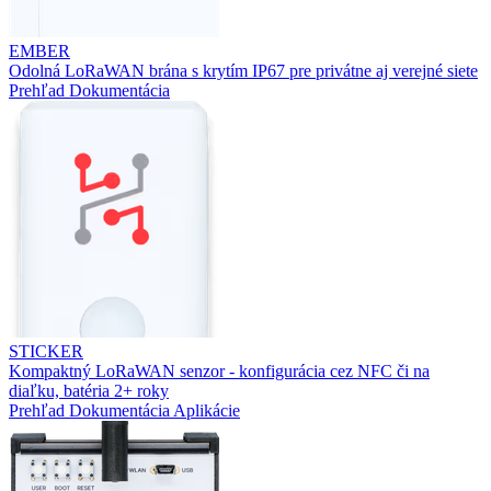
EMBER
Odolná LoRaWAN brána s krytím IP67 pre privátne aj verejné siete
Prehľad
Dokumentácia
STICKER
Kompaktný LoRaWAN senzor - konfigurácia cez NFC či na
diaľku, batéria 2+ roky
Prehľad
Dokumentácia
Aplikácie