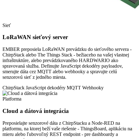
Sieť
LoRaWAN sieťový server
EMBER preposiela LoRaWAN prevádzku do sieťového servera -
ChirpStack alebo The Things Stack - bežiaceho na vašej vlastnej
infraštruktúre, alebo prevádzkovaného HARDWARIO ako
spravovaná služba. Definujte JavaScript dekodéry payloadov,
smerujte dáta cez MQTT alebo webhooky a spravujte celú
senzorovú sieť z jedného miesta.
ChirpStack
JavaScript dekodéry
MQTT
Webhooky
Platforma
Cloud a dátová integrácia
Preposielajte senzorové dáta z ChirpStacku a Node-RED na
platformu, na ktorej beží vaše riešenie - ThingsBoard, aplikáciu na
mieru alebo ľubovoľný REST endpoint - pre dashboardy a