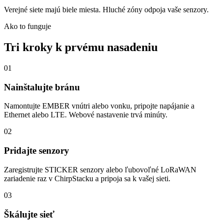
Verejné siete majú biele miesta. Hluché zóny odpoja vaše senzory.
Ako to funguje
Tri kroky k prvému nasadeniu
01
Nainštalujte bránu
Namontujte EMBER vnútri alebo vonku, pripojte napájanie a
Ethernet alebo LTE. Webové nastavenie trvá minúty.
02
Pridajte senzory
Zaregistrujte STICKER senzory alebo ľubovoľné LoRaWAN
zariadenie raz v ChirpStacku a pripoja sa k vašej sieti.
03
Škálujte sieť