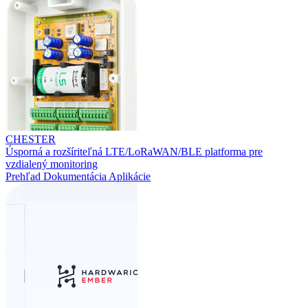
CHESTER
Úsporná a rozšíriteľná LTE/LoRaWAN/BLE platforma pre
vzdialený monitoring
Prehľad
Dokumentácia
Aplikácie