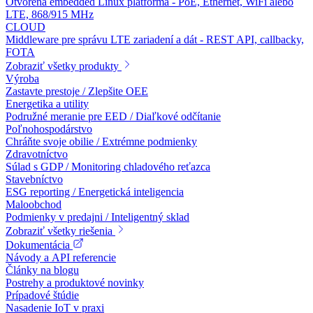
Otvorená embedded Linux platforma - PoE, Ethernet, WiFi alebo
LTE, 868/915 MHz
CLOUD
Middleware pre správu LTE zariadení a dát - REST API, callbacky,
FOTA
Zobraziť všetky produkty
Výroba
Zastavte prestoje / Zlepšite OEE
Energetika a utility
Podružné meranie pre EED / Diaľkové odčítanie
Poľnohospodárstvo
Chráňte svoje obilie / Extrémne podmienky
Zdravotníctvo
Súlad s GDP / Monitoring chladového reťazca
Stavebníctvo
ESG reporting / Energetická inteligencia
Maloobchod
Podmienky v predajni / Inteligentný sklad
Zobraziť všetky riešenia
Dokumentácia
Návody a API referencie
Články na blogu
Postrehy a produktové novinky
Prípadové štúdie
Nasadenie IoT v praxi