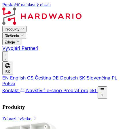
Preskočiť na hlavný obsah
Produkty
Riešenia
Zdroje
Vývojári
Partneri
SK
EN
English
CS
Čeština
DE
Deutsch
SK
Slovenčina
PL
Polski
Kontakt
Navštíviť e-shop
Prebrať projekt
Produkty
Zobraziť všetko