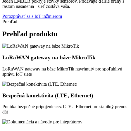
Jeden EMBER pokryje stovky senzorov. Pridávajte ďalšie brány s
rastom nasadenia - sieť zostáva vaša.
Porozprávať sa s IoT inžinierom
Prehľad
Prehľad produktu
LoRaWAN gateway na báze MikroTik
LoRaWAN gateway na báze MikroTik navrhnutý pre spoľahlivú
správu IoT siete
Bezpečná konektivita (LTE, Ethernet)
Ponúka bezpečné pripojenie cez LTE a Ethernet pre stabilný prenos
dát