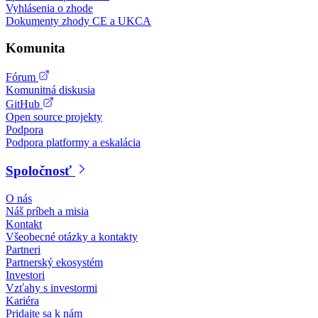
Vyhlásenia o zhode
Dokumenty zhody CE a UKCA
Komunita
Fórum
Komunitná diskusia
GitHub
Open source projekty
Podpora
Podpora platformy a eskalácia
Spoločnosť
O nás
Náš príbeh a misia
Kontakt
Všeobecné otázky a kontakty
Partneri
Partnerský ekosystém
Investori
Vzťahy s investormi
Kariéra
Pridajte sa k nám