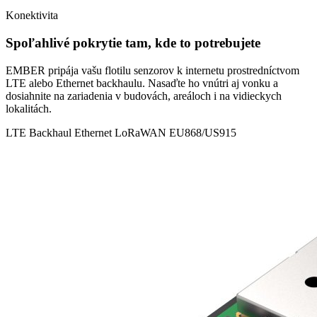
Konektivita
Spoľahlivé pokrytie tam, kde to potrebujete
EMBER pripája vašu flotilu senzorov k internetu prostredníctvom
LTE alebo Ethernet backhaulu. Nasaďte ho vnútri aj vonku a
dosiahnite na zariadenia v budovách, areáloch i na vidieckych
lokalitách.
LTE Backhaul
Ethernet
LoRaWAN EU868/US915