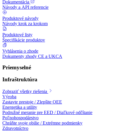
Dokumentácia
Návody a API referencie
Produktové návody
Návody krok za krokom
Produktové listy
Špecifikácie produktov
Vyhlásenia o zhode
Dokumenty zhody CE a UKCA
Priemyselné
Infraštruktúra
Zobraziť všetky riešenia
Výroba
Zastavte prestoje / Zlepšite OEE
Energetika a utility
Podružné meranie pre EED / Diaľkové odčítanie
Poľnohospodárstvo
Chráňte svoje obilie / Extrémne podmienky
Zdravotníctvo