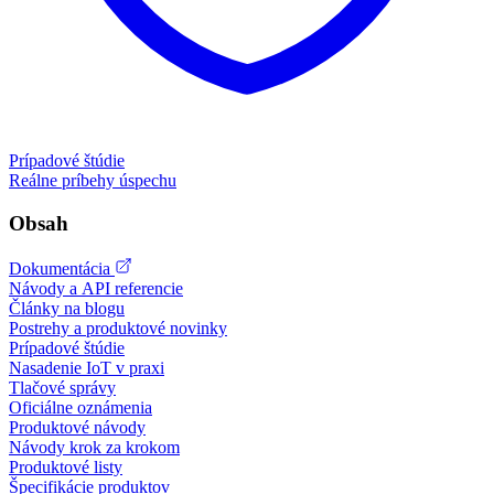
Prípadové štúdie
Reálne príbehy úspechu
Obsah
Dokumentácia
Návody a API referencie
Články na blogu
Postrehy a produktové novinky
Prípadové štúdie
Nasadenie IoT v praxi
Tlačové správy
Oficiálne oznámenia
Produktové návody
Návody krok za krokom
Produktové listy
Špecifikácie produktov