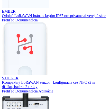
EMBER
Odolná LoRaWAN brána s krytím IP67 pre privátne aj verejné siete
Prehľad
Dokumentácia
STICKER
Kompaktný LoRaWAN senzor - konfigurácia cez NFC či na
diaľku, batéria 2+ roky
Prehľad
Dokumentácia
Aplikácie