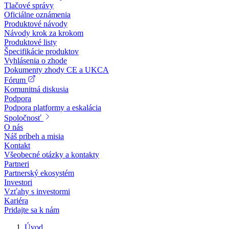
Tlačové správy
Oficiálne oznámenia
Produktové návody
Návody krok za krokom
Produktové listy
Špecifikácie produktov
Vyhlásenia o zhode
Dokumenty zhody CE a UKCA
Fórum
Komunitná diskusia
Podpora
Podpora platformy a eskalácia
Spoločnosť
O nás
Náš príbeh a misia
Kontakt
Všeobecné otázky a kontakty
Partneri
Partnerský ekosystém
Investori
Vzťahy s investormi
Kariéra
Pridajte sa k nám
Úvod