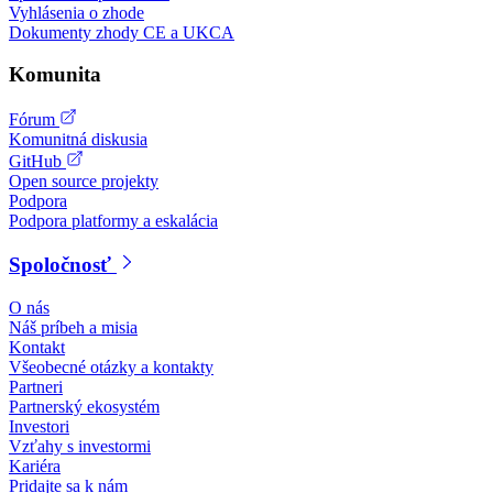
Vyhlásenia o zhode
Dokumenty zhody CE a UKCA
Komunita
Fórum
Komunitná diskusia
GitHub
Open source projekty
Podpora
Podpora platformy a eskalácia
Spoločnosť
O nás
Náš príbeh a misia
Kontakt
Všeobecné otázky a kontakty
Partneri
Partnerský ekosystém
Investori
Vzťahy s investormi
Kariéra
Pridajte sa k nám