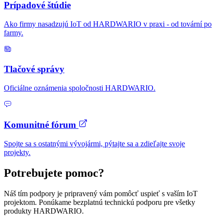
Prípadové štúdie
Ako firmy nasadzujú IoT od HARDWARIO v praxi - od tovární po
farmy.
Tlačové správy
Oficiálne oznámenia spoločnosti HARDWARIO.
Komunitné fórum
Spojte sa s ostatnými vývojármi, pýtajte sa a zdieľajte svoje
projekty.
Potrebujete pomoc?
Náš tím podpory je pripravený vám pomôcť uspieť s vaším IoT
projektom. Ponúkame bezplatnú technickú podporu pre všetky
produkty HARDWARIO.