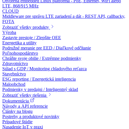
Otvorená embedded Linux platforma - PoE, Ethernet, WiFi alebo
LTE, 868/915 MHz
CLOUD
Middleware pre správu LTE zariadení a dát - REST API, callbacky,
FOTA
Zobraziť všetky produkty
Výroba
Zastavte prestoje / Zlepšite OEE
Energetika a utility
Podružné meranie pre EED / Diaľkové odčítanie
Poľnohospodárstvo
Chráňte svoje obilie / Extrémne podmienky
Zdravotníctvo
Súlad s GDP / Monitoring chladového reťazca
Stavebníctvo
ESG reporting / Energetická inteligencia
Maloobchod
Podmienky v predajni / Inteligentný sklad
Zobraziť všetky riešenia
Dokumentácia
Návody a API referencie
Články na blogu
Postrehy a produktové novinky
Prípadové štúdie
Nasadenie IoT v praxi