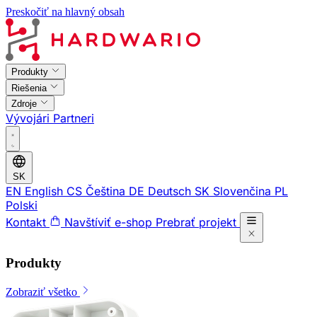
Preskočiť na hlavný obsah
Produkty
Riešenia
Zdroje
Vývojári
Partneri
SK
EN
English
CS
Čeština
DE
Deutsch
SK
Slovenčina
PL
Polski
Kontakt
Navštíviť e-shop
Prebrať projekt
Produkty
Zobraziť všetko