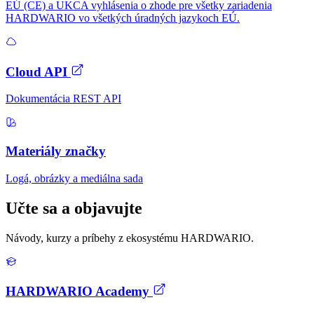
EÚ (CE) a UKCA vyhlásenia o zhode pre všetky zariadenia
HARDWARIO vo všetkých úradných jazykoch EÚ.
Cloud API
Dokumentácia REST API
Materiály značky
Logá, obrázky a mediálna sada
Učte sa a objavujte
Návody, kurzy a príbehy z ekosystému HARDWARIO.
HARDWARIO Academy