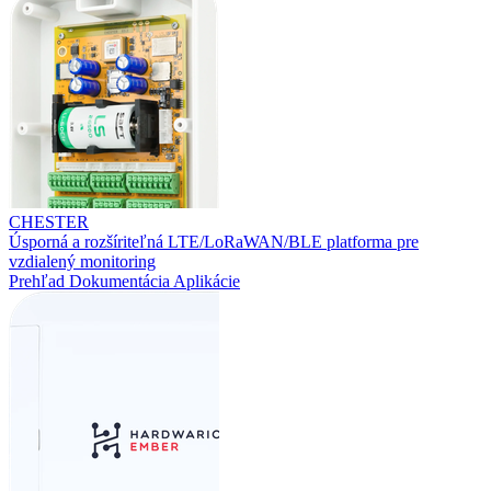
CHESTER
Úsporná a rozšíriteľná LTE/LoRaWAN/BLE platforma pre
vzdialený monitoring
Prehľad
Dokumentácia
Aplikácie