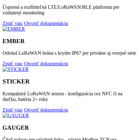
Úsporná a rozšíriteľná LTE/LoRaWAN/BLE platforma pre
vzdialený monitoring
Zistiť viac
Otvoriť dokumentáciu
EMBER
Odolná LoRaWAN brána s krytím IP67 pre privátne aj verejné siete
Zistiť viac
Otvoriť dokumentáciu
STICKER
Kompaktný LoRaWAN senzor - konfigurácia cez NFC či na
diaľku, batéria 2+ roky
Zistiť viac
Otvoriť dokumentáciu
GAUGER
Čítač pulzov pre výrobné linky - výstup Modbus TCP cez