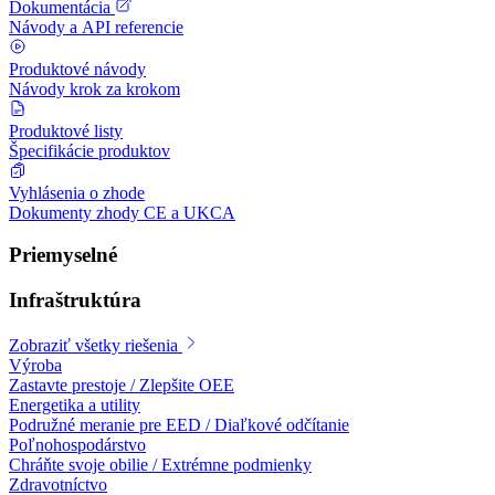
Dokumentácia
Návody a API referencie
Produktové návody
Návody krok za krokom
Produktové listy
Špecifikácie produktov
Vyhlásenia o zhode
Dokumenty zhody CE a UKCA
Priemyselné
Infraštruktúra
Zobraziť všetky riešenia
Výroba
Zastavte prestoje / Zlepšite OEE
Energetika a utility
Podružné meranie pre EED / Diaľkové odčítanie
Poľnohospodárstvo
Chráňte svoje obilie / Extrémne podmienky
Zdravotníctvo