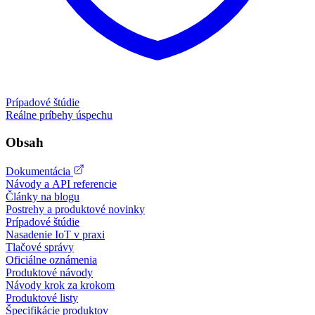
Prípadové štúdie
Reálne príbehy úspechu
Obsah
Dokumentácia
Návody a API referencie
Články na blogu
Postrehy a produktové novinky
Prípadové štúdie
Nasadenie IoT v praxi
Tlačové správy
Oficiálne oznámenia
Produktové návody
Návody krok za krokom
Produktové listy
Špecifikácie produktov