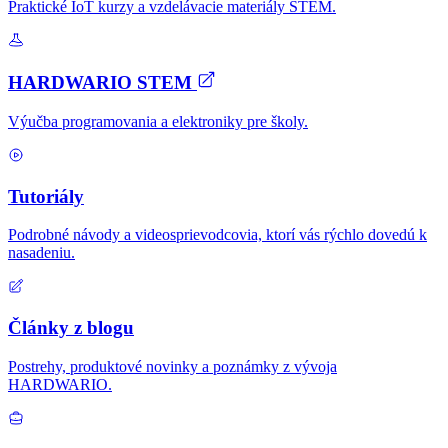
Praktické IoT kurzy a vzdelávacie materiály STEM.
HARDWARIO STEM
Výučba programovania a elektroniky pre školy.
Tutoriály
Podrobné návody a videosprievodcovia, ktorí vás rýchlo dovedú k
nasadeniu.
Články z blogu
Postrehy, produktové novinky a poznámky z vývoja
HARDWARIO.