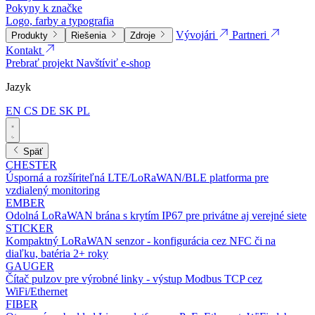
Pokyny k značke
Logo, farby a typografia
Vývojári
Partneri
Produkty
Riešenia
Zdroje
Kontakt
Prebrať projekt
Navštíviť e-shop
Jazyk
EN
CS
DE
SK
PL
Späť
CHESTER
Úsporná a rozšíriteľná LTE/LoRaWAN/BLE platforma pre
vzdialený monitoring
EMBER
Odolná LoRaWAN brána s krytím IP67 pre privátne aj verejné siete
STICKER
Kompaktný LoRaWAN senzor - konfigurácia cez NFC či na
diaľku, batéria 2+ roky
GAUGER
Čítač pulzov pre výrobné linky - výstup Modbus TCP cez
WiFi/Ethernet
FIBER