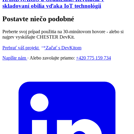
skladovaní obilia vďaka IoT technológii
Postavte niečo podobné
Preberte svoj prípad použitia na 30-minútovom hovore - alebo si
najprv vyskúšajte CHESTER DevKit.
Prebrať váš projekt
Začať s DevKitom
Napíšte nám
·
Alebo zavolajte priamo:
+420 775 159 734