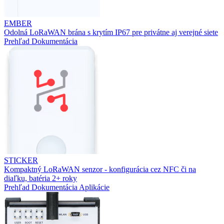
EMBER
Odolná LoRaWAN brána s krytím IP67 pre privátne aj verejné siete
Prehľad
Dokumentácia
STICKER
Kompaktný LoRaWAN senzor - konfigurácia cez NFC či na
diaľku, batéria 2+ roky
Prehľad
Dokumentácia
Aplikácie