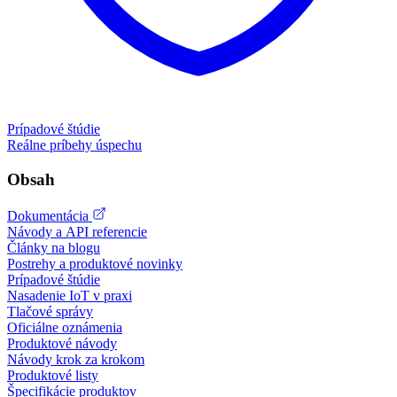
Prípadové štúdie
Reálne príbehy úspechu
Obsah
Dokumentácia
Návody a API referencie
Články na blogu
Postrehy a produktové novinky
Prípadové štúdie
Nasadenie IoT v praxi
Tlačové správy
Oficiálne oznámenia
Produktové návody
Návody krok za krokom
Produktové listy
Špecifikácie produktov