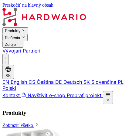
Preskočiť na hlavný obsah
Produkty
Riešenia
Zdroje
Vývojári
Partneri
SK
EN
English
CS
Čeština
DE
Deutsch
SK
Slovenčina
PL
Polski
Kontakt
Navštíviť e-shop
Prebrať projekt
Produkty
Zobraziť všetko