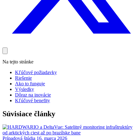
Na tejto stránke
Kľúčové požiadavky
Riešenie
Ako to funguje
Výsledky
Dôraz na inovácie
Kľúčové benefity
Súvisiace články
Prípadová štúdia
16. marca 2026