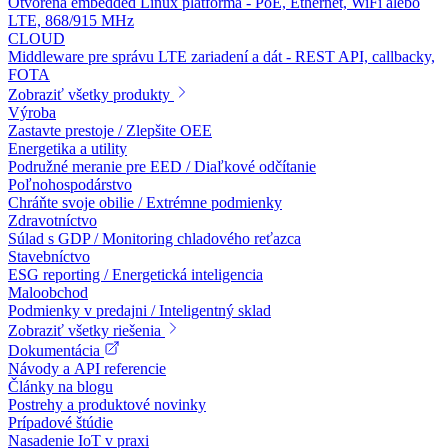
Otvorená embedded Linux platforma - PoE, Ethernet, WiFi alebo
LTE, 868/915 MHz
CLOUD
Middleware pre správu LTE zariadení a dát - REST API, callbacky,
FOTA
Zobraziť všetky produkty
Výroba
Zastavte prestoje / Zlepšite OEE
Energetika a utility
Podružné meranie pre EED / Diaľkové odčítanie
Poľnohospodárstvo
Chráňte svoje obilie / Extrémne podmienky
Zdravotníctvo
Súlad s GDP / Monitoring chladového reťazca
Stavebníctvo
ESG reporting / Energetická inteligencia
Maloobchod
Podmienky v predajni / Inteligentný sklad
Zobraziť všetky riešenia
Dokumentácia
Návody a API referencie
Články na blogu
Postrehy a produktové novinky
Prípadové štúdie
Nasadenie IoT v praxi