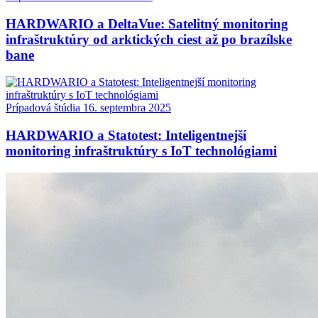
HARDWARIO a DeltaVue: Satelitný monitoring
infraštruktúry od arktických ciest až po brazílske
bane
Prípadová štúdia
16. septembra 2025
HARDWARIO a Statotest: Inteligentnejší
monitoring infraštruktúry s IoT technológiami