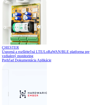
CHESTER
Úsporná a rozšíriteľná LTE/LoRaWAN/BLE platforma pre
vzdialený monitoring
Prehľad
Dokumentácia
Aplikácie