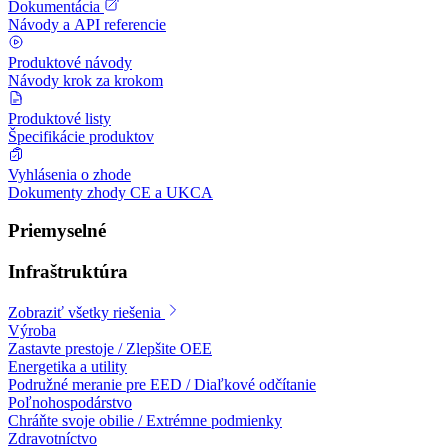
Dokumentácia
Návody a API referencie
Produktové návody
Návody krok za krokom
Produktové listy
Špecifikácie produktov
Vyhlásenia o zhode
Dokumenty zhody CE a UKCA
Priemyselné
Infraštruktúra
Zobraziť všetky riešenia
Výroba
Zastavte prestoje / Zlepšite OEE
Energetika a utility
Podružné meranie pre EED / Diaľkové odčítanie
Poľnohospodárstvo
Chráňte svoje obilie / Extrémne podmienky
Zdravotníctvo