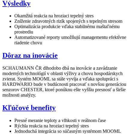
Výsledky
Okamžitá reakcia na hroziaci tepelný stres
Zníženie zdravotných rizík spojených s tepelným stresom
Optimalizácia produkcie vďaka stabilnému maštaľnému
prostrediu
Automatizované reporty umožňujú managementu efektívne
riadenie chovu
Dôraz na inovácie
SCHAUMANN ČR dlhodobo dbá na inovácie a zavádzanie
moderných technológií v oblasti výživy a chovu hospodárskych
zvierat. Systém MOOML sa stále vyvíja a vďaka spolupráci s
HARDWARIO bude v budúcnosti pracovať s novšou generáciou
senzorov CHESTER, ktoré ponúknu ešte vyššiu presnosť a širšie
možnosti analýzy.
Kľúčové benefity
Presné meranie teploty a vlhkosti v reálnom čase
Rýchla reakcia na hroziaci tepelný stres
Jednoduchá integrácia so súčasným systémom MOOML