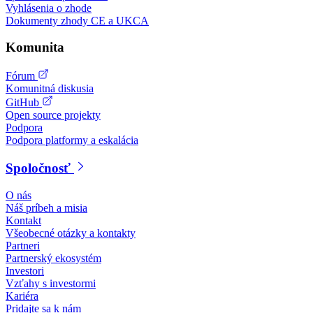
Vyhlásenia o zhode
Dokumenty zhody CE a UKCA
Komunita
Fórum
Komunitná diskusia
GitHub
Open source projekty
Podpora
Podpora platformy a eskalácia
Spoločnosť
O nás
Náš príbeh a misia
Kontakt
Všeobecné otázky a kontakty
Partneri
Partnerský ekosystém
Investori
Vzťahy s investormi
Kariéra
Pridajte sa k nám