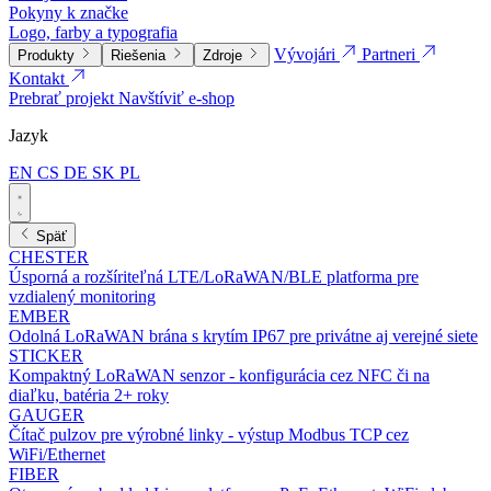
Pokyny k značke
Logo, farby a typografia
Vývojári
Partneri
Produkty
Riešenia
Zdroje
Kontakt
Prebrať projekt
Navštíviť e-shop
Jazyk
EN
CS
DE
SK
PL
Späť
CHESTER
Úsporná a rozšíriteľná LTE/LoRaWAN/BLE platforma pre
vzdialený monitoring
EMBER
Odolná LoRaWAN brána s krytím IP67 pre privátne aj verejné siete
STICKER
Kompaktný LoRaWAN senzor - konfigurácia cez NFC či na
diaľku, batéria 2+ roky
GAUGER
Čítač pulzov pre výrobné linky - výstup Modbus TCP cez
WiFi/Ethernet
FIBER