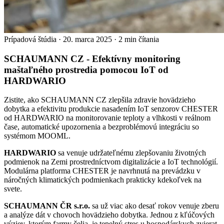
Prípadová štúdia
·
20. marca 2025
·
2 min čítania
SCHAUMANN CZ - Efektívny monitoring
maštaľného prostredia pomocou IoT od
HARDWARIO
Zistite, ako SCHAUMANN CZ zlepšila zdravie hovädzieho
dobytka a efektivitu produkcie nasadením IoT senzorov CHESTER
od HARDWARIO na monitorovanie teploty a vlhkosti v reálnom
čase, automatické upozornenia a bezproblémovú integráciu so
systémom MOOML.
HARDWARIO
sa venuje udržateľnému zlepšovaniu životných
podmienok na Zemi prostredníctvom digitalizácie a IoT technológií.
Modulárna platforma CHESTER je navrhnutá na prevádzku v
náročných klimatických podmienkach prakticky kdekoľvek na
svete.
SCHAUMANN ČR s.r.o.
sa už viac ako desať rokov venuje zberu
a analýze dát v chovoch hovädzieho dobytka. Jednou z kľúčových
výziev, ktorým farmy čelia, je tepelný stres u hospodárskych zvierat,