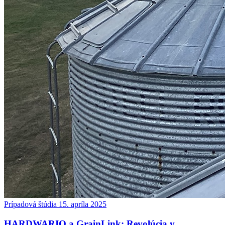
Prípadová štúdia
15. apríla 2025
HARDWARIO a GrainLink: Revolúcia v