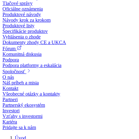
Tlačové správy
Oficiálne oznámenia
Produktové návody
Návody krok za krokom
Produktové listy
Špecifikácie produktov
Vyhlásenia o zhode
Dokumenty zhody CE a UKCA
Fórum
Komunitná diskusia
Podpora
Podpora platformy a eskalácia
Spoločnosť
O nás
Náš príbeh a misia
Kontakt
Všeobecné otázky a kontakty
Partneri
Partnerský ekosystém
Investori
Vzťahy s investormi
Kariéra
Pridajte sa k nám
Úvod