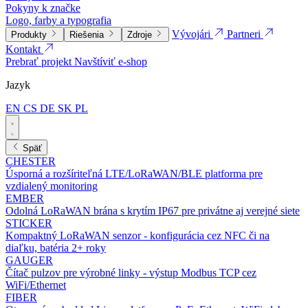
Pokyny k značke
Logo, farby a typografia
Vývojári
Partneri
Produkty
Riešenia
Zdroje
Kontakt
Prebrať projekt
Navštíviť e-shop
Jazyk
EN
CS
DE
SK
PL
Späť
CHESTER
Úsporná a rozšíriteľná LTE/LoRaWAN/BLE platforma pre
vzdialený monitoring
EMBER
Odolná LoRaWAN brána s krytím IP67 pre privátne aj verejné siete
STICKER
Kompaktný LoRaWAN senzor - konfigurácia cez NFC či na
diaľku, batéria 2+ roky
GAUGER
Čítač pulzov pre výrobné linky - výstup Modbus TCP cez
WiFi/Ethernet
FIBER