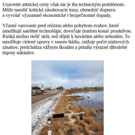
Uzavretie arktickej cesty však nie je iba technickým problémom.
Môže narušiť kritické zásobovacie trasy, obmedziť dopravu
a vyvolať významné ekonomické i bezpečnostné dopady.
Včasné varovanie pred eróziou alebo pohybom svahov, ktoré
umožňujú satelitné technológie, dovoľuje úradom konať proaktívne.
Riziká možno riešiť skôr, než dôjde k haváriám alebo nehodám. To
umožňuje cielené opravy v ranom štádiu, znižuje počet núdzových
zásahov, predchádza vážnym škodám a prináša výrazné dlhodobé
úspory nákladov.