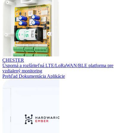
CHESTER
Úsporná a rozšíriteľná LTE/LoRaWAN/BLE platforma pre
vzdialený monitoring
Prehľad
Dokumentácia
Aplikácie