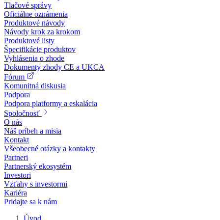
Tlačové správy
Oficiálne oznámenia
Produktové návody
Návody krok za krokom
Produktové listy
Špecifikácie produktov
Vyhlásenia o zhode
Dokumenty zhody CE a UKCA
Fórum
Komunitná diskusia
Podpora
Podpora platformy a eskalácia
Spoločnosť
O nás
Náš príbeh a misia
Kontakt
Všeobecné otázky a kontakty
Partneri
Partnerský ekosystém
Investori
Vzťahy s investormi
Kariéra
Pridajte sa k nám
Úvod