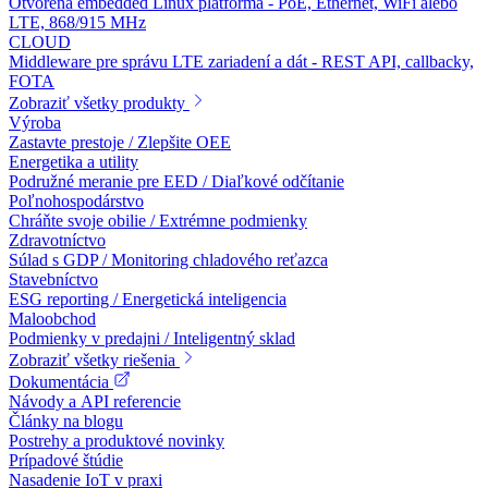
Otvorená embedded Linux platforma - PoE, Ethernet, WiFi alebo
LTE, 868/915 MHz
CLOUD
Middleware pre správu LTE zariadení a dát - REST API, callbacky,
FOTA
Zobraziť všetky produkty
Výroba
Zastavte prestoje / Zlepšite OEE
Energetika a utility
Podružné meranie pre EED / Diaľkové odčítanie
Poľnohospodárstvo
Chráňte svoje obilie / Extrémne podmienky
Zdravotníctvo
Súlad s GDP / Monitoring chladového reťazca
Stavebníctvo
ESG reporting / Energetická inteligencia
Maloobchod
Podmienky v predajni / Inteligentný sklad
Zobraziť všetky riešenia
Dokumentácia
Návody a API referencie
Články na blogu
Postrehy a produktové novinky
Prípadové štúdie
Nasadenie IoT v praxi