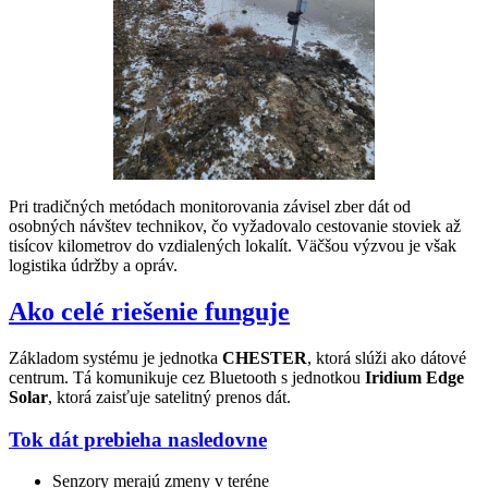
Pri tradičných metódach monitorovania závisel zber dát od
osobných návštev technikov, čo vyžadovalo cestovanie stoviek až
tisícov kilometrov do vzdialených lokalít. Väčšou výzvou je však
logistika údržby a opráv.
Ako celé riešenie funguje
Základom systému je jednotka
CHESTER
, ktorá slúži ako dátové
centrum. Tá komunikuje cez Bluetooth s jednotkou
Iridium Edge
Solar
, ktorá zaisťuje satelitný prenos dát.
Tok dát prebieha nasledovne
Senzory merajú zmeny v teréne