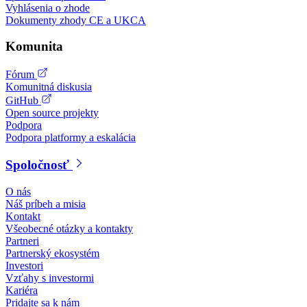
Vyhlásenia o zhode
Dokumenty zhody CE a UKCA
Komunita
Fórum
Komunitná diskusia
GitHub
Open source projekty
Podpora
Podpora platformy a eskalácia
Spoločnosť
O nás
Náš príbeh a misia
Kontakt
Všeobecné otázky a kontakty
Partneri
Partnerský ekosystém
Investori
Vzťahy s investormi
Kariéra
Pridajte sa k nám