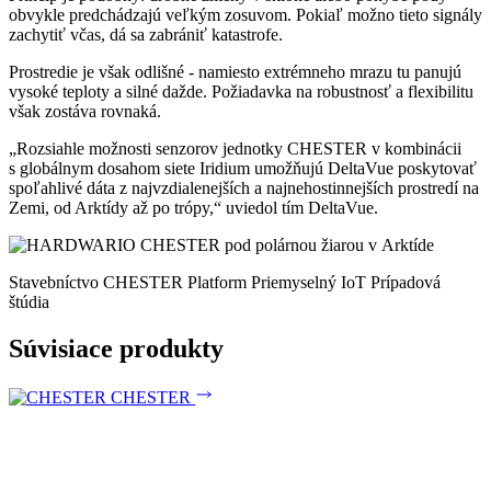
obvykle predchádzajú veľkým zosuvom. Pokiaľ možno tieto signály
zachytiť včas, dá sa zabrániť katastrofe.
Prostredie je však odlišné - namiesto extrémneho mrazu tu panujú
vysoké teploty a silné dažde. Požiadavka na robustnosť a flexibilitu
však zostáva rovnaká.
„Rozsiahle možnosti senzorov jednotky CHESTER v kombinácii
s globálnym dosahom siete Iridium umožňujú DeltaVue poskytovať
spoľahlivé dáta z najvzdialenejších a najnehostinnejších prostredí na
Zemi, od Arktídy až po trópy,“ uviedol tím DeltaVue.
Stavebníctvo
CHESTER Platform
Priemyselný IoT
Prípadová
štúdia
Súvisiace produkty
CHESTER