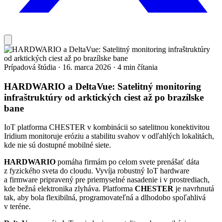
Prípadová štúdia
·
16. marca 2026
·
4 min čítania
HARDWARIO a DeltaVue: Satelitný monitoring
infraštruktúry od arktických ciest až po brazílske
bane
IoT platforma CHESTER v kombinácii so satelitnou konektivitou
Iridium monitoruje eróziu a stabilitu svahov v odľahlých lokalitách,
kde nie sú dostupné mobilné siete.
HARDWARIO
pomáha firmám po celom svete prenášať dáta
z fyzického sveta do cloudu. Vyvíja robustný IoT hardware
a firmware pripravený pre priemyselné nasadenie i v prostrediach,
kde bežná elektronika zlyháva. Platforma
CHESTER
je navrhnutá
tak, aby bola flexibilná, programovateľná a dlhodobo spoľahlivá
v teréne.