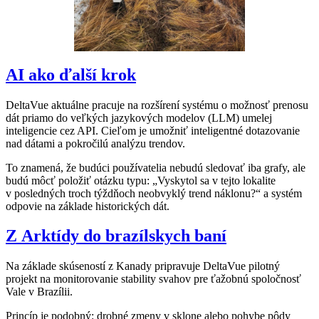
AI ako ďalší krok
DeltaVue aktuálne pracuje na rozšírení systému o možnosť prenosu
dát priamo do veľkých jazykových modelov (LLM) umelej
inteligencie cez API. Cieľom je umožniť inteligentné dotazovanie
nad dátami a pokročilú analýzu trendov.
To znamená, že budúci používatelia nebudú sledovať iba grafy, ale
budú môcť položiť otázku typu: „Vyskytol sa v tejto lokalite
v posledných troch týždňoch neobvyklý trend náklonu?“ a systém
odpovie na základe historických dát.
Z Arktídy do brazílskych baní
Na základe skúseností z Kanady pripravuje DeltaVue pilotný
projekt na monitorovanie stability svahov pre ťažobnú spoločnosť
Vale v Brazílii.
Princíp je podobný: drobné zmeny v sklone alebo pohybe pôdy