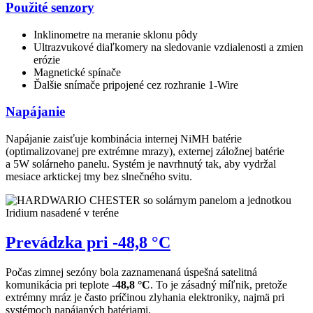
Použité senzory
Inklinometre na meranie sklonu pôdy
Ultrazvukové diaľkomery na sledovanie vzdialenosti a zmien
erózie
Magnetické spínače
Ďalšie snímače pripojené cez rozhranie 1-Wire
Napájanie
Napájanie zaisťuje kombinácia internej NiMH batérie
(optimalizovanej pre extrémne mrazy), externej záložnej batérie
a 5W solárneho panelu. Systém je navrhnutý tak, aby vydržal
mesiace arktickej tmy bez slnečného svitu.
Prevádzka pri -48,8 °C
Počas zimnej sezóny bola zaznamenaná úspešná satelitná
komunikácia pri teplote
-48,8 °C
. To je zásadný míľnik, pretože
extrémny mráz je často príčinou zlyhania elektroniky, najmä pri
systémoch napájaných batériami.