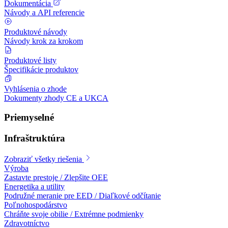
Dokumentácia
Návody a API referencie
Produktové návody
Návody krok za krokom
Produktové listy
Špecifikácie produktov
Vyhlásenia o zhode
Dokumenty zhody CE a UKCA
Priemyselné
Infraštruktúra
Zobraziť všetky riešenia
Výroba
Zastavte prestoje / Zlepšite OEE
Energetika a utility
Podružné meranie pre EED / Diaľkové odčítanie
Poľnohospodárstvo
Chráňte svoje obilie / Extrémne podmienky
Zdravotníctvo