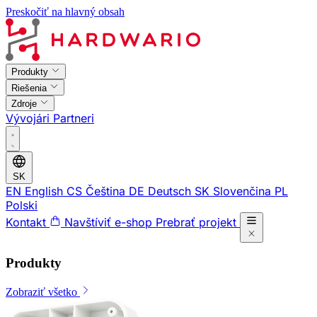
Preskočiť na hlavný obsah
Produkty
Riešenia
Zdroje
Vývojári
Partneri
SK
EN
English
CS
Čeština
DE
Deutsch
SK
Slovenčina
PL
Polski
Kontakt
Navštíviť e-shop
Prebrať projekt
Produkty
Zobraziť všetko