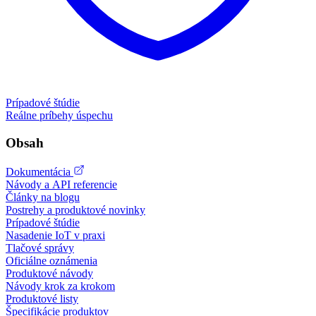
Prípadové štúdie
Reálne príbehy úspechu
Obsah
Dokumentácia
Návody a API referencie
Články na blogu
Postrehy a produktové novinky
Prípadové štúdie
Nasadenie IoT v praxi
Tlačové správy
Oficiálne oznámenia
Produktové návody
Návody krok za krokom
Produktové listy
Špecifikácie produktov