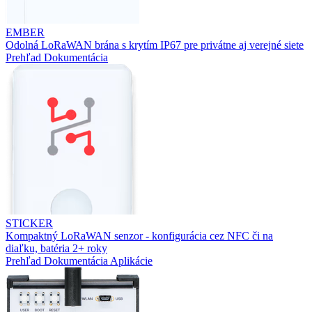
EMBER
Odolná LoRaWAN brána s krytím IP67 pre privátne aj verejné siete
Prehľad
Dokumentácia
STICKER
Kompaktný LoRaWAN senzor - konfigurácia cez NFC či na
diaľku, batéria 2+ roky
Prehľad
Dokumentácia
Aplikácie