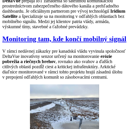
DeltaVue
prepája IoT zariadenia so satelitnou komunikáciou
prostredníctvom zabezpečeného dátového kanála a prehľadného
dashboardu. Je oficiálnym partnerom pre vývoj technológií
Iridium
Satellite
a špecializuje sa na monitoring v odľahlých oblastiach bez
mobilného signálu. Medzi jej klientov patria vlády, armáda,
výskumné tímy, stavebné a ťažobné prevádzky.
Monitoring tam, kde končí mobilný signál
V rámci nedávnej zákazky pre kanadskú vládu vyvinula spoločnosť
DeltaVue inovatívny senzor určený na monitorovanie
erózie
pobrežia a riečnych brehov
, rovnako ako svahov a ďalších
citlivých oblastí pozdĺž ciest a kritickej infraštruktúry. Arktické
diaľnice monitorované v rámci tohto projektu hrajú zásadnú úlohu
v prepojení odľahlých komunít so zásobovacími centrami.