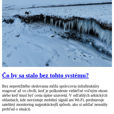
Čo by sa stalo bez tohto systému?
Bez nepretržitého sledovania môžu správcovia infraštruktúry
reagovať až vo chvíli, keď je poškodenie viditeľné voľným okom
alebo keď musí byť cesta úplne uzavretá. V odľahlých arktických
oblastiach, kde neexistuje mobilný signál ani Wi-Fi, predstavuje
satelitný monitoring najpraktickejší spôsob, ako si udržať neustály
prehľad o situácii.