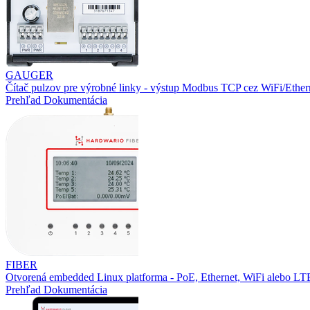
GAUGER
Čítač pulzov pre výrobné linky - výstup Modbus TCP cez WiFi/Ether
Prehľad
Dokumentácia
FIBER
Otvorená embedded Linux platforma - PoE, Ethernet, WiFi alebo L
Prehľad
Dokumentácia