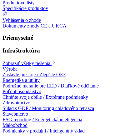
Produktové listy
Špecifikácie produktov
Vyhlásenia o zhode
Dokumenty zhody CE a UKCA
Priemyselné
Infraštruktúra
Zobraziť všetky riešenia
Výroba
Zastavte prestoje / Zlepšite OEE
Energetika a utility
Podružné meranie pre EED / Diaľkové odčítanie
Poľnohospodárstvo
Chráňte svoje obilie / Extrémne podmienky
Zdravotníctvo
Súlad s GDP / Monitoring chladového reťazca
Stavebníctvo
ESG reporting / Energetická inteligencia
Maloobchod
Podmienky v predajni / Inteligentný sklad