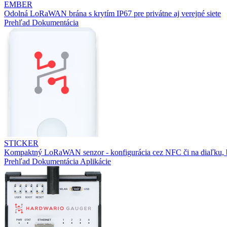
EMBER
Odolná LoRaWAN brána s krytím IP67 pre privátne aj verejné siete
Prehľad
Dokumentácia
STICKER
Kompaktný LoRaWAN senzor - konfigurácia cez NFC či na diaľku, b
Prehľad
Dokumentácia
Aplikácie