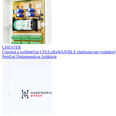
CHESTER
Úsporná a rozšíriteľná LTE/LoRaWAN/BLE platforma pre vzdialený
Prehľad
Dokumentácia
Aplikácie