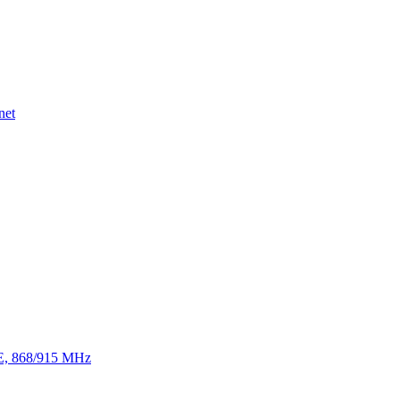
net
TE, 868/915 MHz