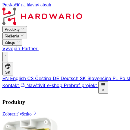
Preskočiť na hlavný obsah
Produkty
Riešenia
Zdroje
Vývojári
Partneri
SK
EN
English
CS
Čeština
DE
Deutsch
SK
Slovenčina
PL
Pols
Kontakt
Navštíviť e-shop
Prebrať projekt
Produkty
Zobraziť všetko