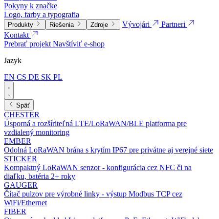
Pokyny k značke
Logo, farby a typografia
Vývojári
Partneri
Produkty
Riešenia
Zdroje
Kontakt
Prebrať projekt
Navštíviť e-shop
Jazyk
EN
CS
DE
SK
PL
Späť
CHESTER
Úsporná a rozšíriteľná LTE/LoRaWAN/BLE platforma pre
vzdialený monitoring
EMBER
Odolná LoRaWAN brána s krytím IP67 pre privátne aj verejné siete
STICKER
Kompaktný LoRaWAN senzor - konfigurácia cez NFC či na
diaľku, batéria 2+ roky
GAUGER
Čítač pulzov pre výrobné linky - výstup Modbus TCP cez
WiFi/Ethernet
FIBER