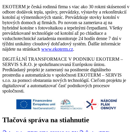
EKOTERM je česká rodinná firma s viac ako 30 rokmi skúseností v
odbore dodávok tepla, správy, prevádzky, výstavby a rekonštrukcií
kotolní aj výmenníkových staníc. Prevádzkuje stovky kotolní v
bytových domoch aj firmách. Po novom sa zameriava aj na
hybridné kotolne s fotovoltaikou a tepelnými čerpadlami. Všetky
prevádzkované technológie od kotolní až po chladiace a
vzduchotechnické zariadenia monitoruje 24 hodín denne 7 dní v
týždni unikátny cloudový dohľadový systém. Ďalšie informácie
nájdete na stránkach
www.ekoterm.cz
.
DIGITÁLNÍ TRANSFORMACE V PODNIKU EKOTERM –
SERVIS S.R.O. je spolufinancovaná Európskou úniou.
Predkladaný projekt je zameraný na posilnenie digitálneho
prostredia a automatizáciu v spoločnosti EKOTERM – SERVIS
s.r.o. za pomoci obstarania nových technológií. Cieľom projektu je
digitalizovať a automatizovať časť podnikových procesov
spoločnosti.
Tlačová správa na stiahnutie