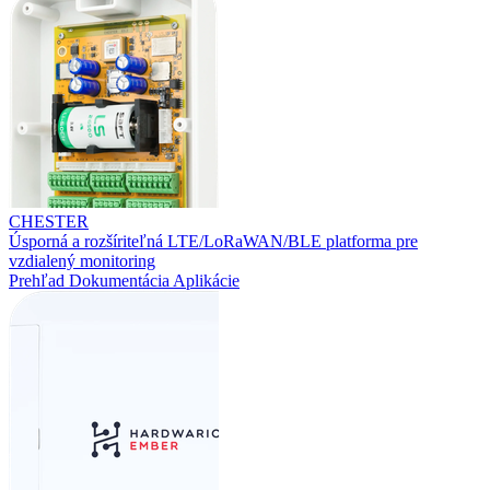
CHESTER
Úsporná a rozšíriteľná LTE/LoRaWAN/BLE platforma pre
vzdialený monitoring
Prehľad
Dokumentácia
Aplikácie