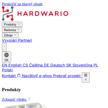
Preskočiť na hlavný obsah
Produkty
Riešenia
Zdroje
Vývojári
Partneri
SK
EN
English
CS
Čeština
DE
Deutsch
SK
Slovenčina
PL
Polski
Kontakt
Navštíviť e-shop
Prebrať projekt
Produkty
Zobraziť všetko