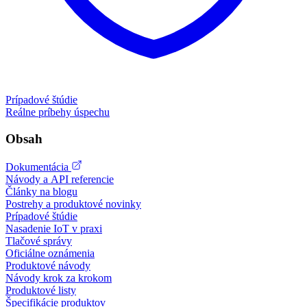
Prípadové štúdie
Reálne príbehy úspechu
Obsah
Dokumentácia
Návody a API referencie
Články na blogu
Postrehy a produktové novinky
Prípadové štúdie
Nasadenie IoT v praxi
Tlačové správy
Oficiálne oznámenia
Produktové návody
Návody krok za krokom
Produktové listy
Špecifikácie produktov