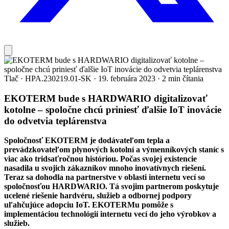
Tlač
·
HPA.230219.01-SK
·
19. februára 2023
·
2 min čítania
EKOTERM bude s HARDWARIO digitalizovať
kotolne – spoločne chcú priniesť ďalšie IoT inovácie
do odvetvia teplárenstva
Spoločnosť EKOTERM je dodávateľom tepla a
prevádzkovateľom plynových kotolní a výmenníkových staníc s
viac ako tridsaťročnou históriou. Počas svojej existencie
nasadila u svojich zákazníkov mnoho inovatívnych riešení.
Teraz sa dohodla na partnerstve v oblasti internetu vecí so
spoločnosťou HARDWARIO. Tá svojim partnerom poskytuje
ucelené riešenie hardvéru, služieb a odbornej podpory
uľahčujúce adopciu IoT. EKOTERMu pomôže s
implementáciou technológií internetu vecí do jeho výrobkov a
služieb.