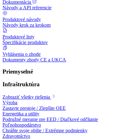
Dokumentácia
Návody a API referencie
Produktové návody
Návody krok za krokom
Produktové listy
Špecifikácie produktov
Vyhlásenia o zhode
Dokumenty zhody CE a UKCA
Priemyselné
Infraštruktúra
Zobraziť všetky riešenia
Výroba
Zastavte prestoje / Zlepšite OEE
Energetika a utility
Podružné meranie pre EED / Diaľkové odčítanie
Poľnohospodárstvo
Chráňte svoje obilie / Extrémne podmienky
Zdravotníctvo