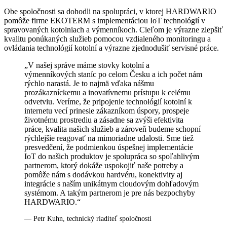
Obe spoločnosti sa dohodli na spolupráci, v ktorej HARDWARIO
pomôže firme EKOTERM s implementáciou IoT technológií v
spravovaných kotolniach a výmenníkoch. Cieľom je výrazne zlepšiť
kvalitu ponúkaných služieb pomocou vzdialeného monitoringu a
ovládania technológií kotolní a výrazne zjednodušiť servisné práce.
„V našej správe máme stovky kotolní a
výmenníkových staníc po celom Česku a ich počet nám
rýchlo narastá. Je to najmä vďaka nášmu
prozákazníckemu a inovatívnemu prístupu k celému
odvetviu. Veríme, že pripojenie technológií kotolní k
internetu vecí prinesie zákazníkom úspory, prospeje
životnému prostrediu a zásadne sa zvýši efektivita
práce, kvalita našich služieb a zároveň budeme schopní
rýchlejšie reagovať na mimoriadne udalosti. Sme tiež
presvedčení, že podmienkou úspešnej implementácie
IoT do našich produktov je spolupráca so spoľahlivým
partnerom, ktorý dokáže uspokojiť naše potreby a
pomôže nám s dodávkou hardvéru, konektivity aj
integrácie s naším unikátnym cloudovým dohľadovým
systémom. A takým partnerom je pre nás bezpochyby
HARDWARIO.“
— Petr Kuhn, technický riaditeľ spoločnosti