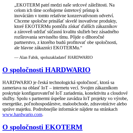
„EKOTERM patrí medzi naše srdcové záležitosti. Na
celom ich tíme oceňujeme ústretový prístup k
inováciám v tomto relatívne konzervatívnom odvetví.
Chceme spoločne prinášať skvelé inovatívne produkty,
ktoré EKOTERMu pomôžu získať ďalších zákazníkov
a zároveň udržať súčasnú kvalitu služieb bez zásadného
rozširovania servisného tímu. Pôjde o dlhoročné
partnerstvo, z ktorého budú profitovať obe spoločnosti,
ale hlavne zákazníci EKOTERMu.“
— Alan Fabik, spoluzakladateľ HARDWARIO
O spoločnosti HARDWARIO
HARDWARIO je česká technologická spoločnosť, ktorá sa
zameriava na oblasť IoT – internetu vecí. Svojim zákazníkom
poskytuje konfigurovateľné IoT zariadenia, konektivitu a cloudové
služby. Spolu s partnermi úspešne zavádza IoT projekty vo výrobe,
energetike, poľnohospodárstve, maloobchode, zdravotníctve alebo
správe majetku. Podrobnejšie informácie nájdete na stránkach
www.hardwario.com
.
O spoločnosti EKOTERM