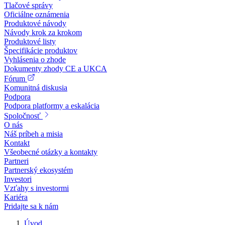
Tlačové správy
Oficiálne oznámenia
Produktové návody
Návody krok za krokom
Produktové listy
Špecifikácie produktov
Vyhlásenia o zhode
Dokumenty zhody CE a UKCA
Fórum
Komunitná diskusia
Podpora
Podpora platformy a eskalácia
Spoločnosť
O nás
Náš príbeh a misia
Kontakt
Všeobecné otázky a kontakty
Partneri
Partnerský ekosystém
Investori
Vzťahy s investormi
Kariéra
Pridajte sa k nám
Úvod