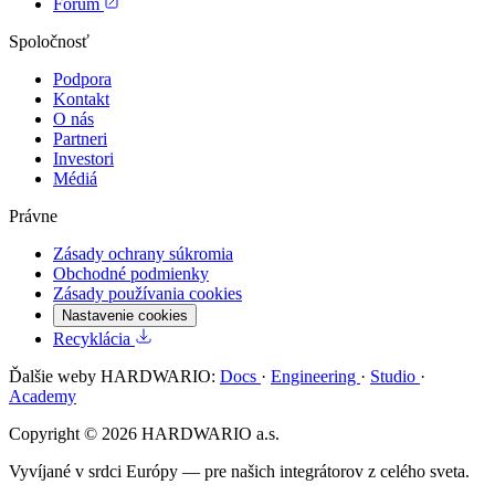
Fórum
Spoločnosť
Podpora
Kontakt
O nás
Partneri
Investori
Médiá
Právne
Zásady ochrany súkromia
Obchodné podmienky
Zásady používania cookies
Nastavenie cookies
Recyklácia
Ďalšie weby HARDWARIO:
Docs
·
Engineering
·
Studio
·
Academy
Copyright © 2026 HARDWARIO a.s.
Vyvíjané v srdci Európy — pre našich integrátorov z celého sveta.