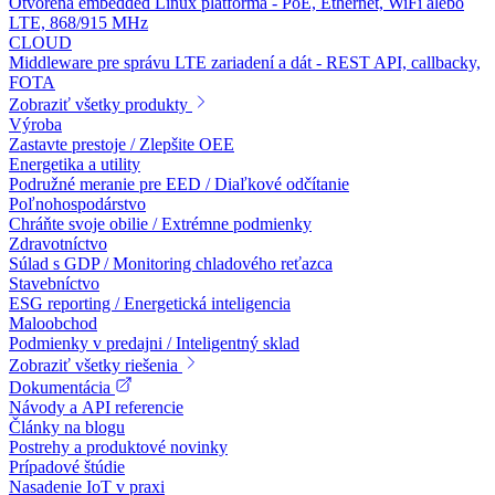
Otvorená embedded Linux platforma - PoE, Ethernet, WiFi alebo
LTE, 868/915 MHz
CLOUD
Middleware pre správu LTE zariadení a dát - REST API, callbacky,
FOTA
Zobraziť všetky produkty
Výroba
Zastavte prestoje / Zlepšite OEE
Energetika a utility
Podružné meranie pre EED / Diaľkové odčítanie
Poľnohospodárstvo
Chráňte svoje obilie / Extrémne podmienky
Zdravotníctvo
Súlad s GDP / Monitoring chladového reťazca
Stavebníctvo
ESG reporting / Energetická inteligencia
Maloobchod
Podmienky v predajni / Inteligentný sklad
Zobraziť všetky riešenia
Dokumentácia
Návody a API referencie
Články na blogu
Postrehy a produktové novinky
Prípadové štúdie
Nasadenie IoT v praxi