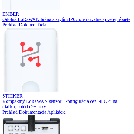
EMBER
Odolná LoRaWAN brána s krytím IP67 pre privátne aj verejné siete
Prehľad
Dokumentácia
STICKER
Kompaktný LoRaWAN senzor - konfigurácia cez NFC či na
diaľku, batéria 2+ roky
Prehľad
Dokumentácia
Aplikácie