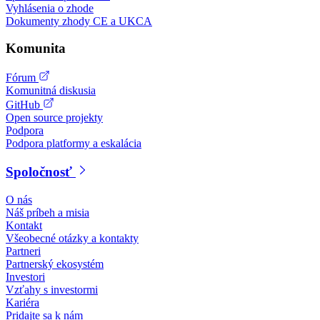
Vyhlásenia o zhode
Dokumenty zhody CE a UKCA
Komunita
Fórum
Komunitná diskusia
GitHub
Open source projekty
Podpora
Podpora platformy a eskalácia
Spoločnosť
O nás
Náš príbeh a misia
Kontakt
Všeobecné otázky a kontakty
Partneri
Partnerský ekosystém
Investori
Vzťahy s investormi
Kariéra
Pridajte sa k nám