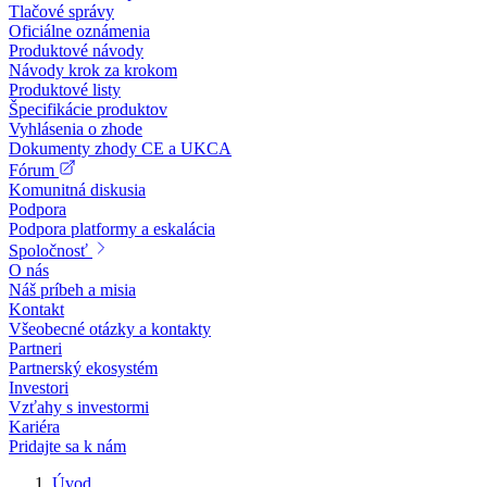
Tlačové správy
Oficiálne oznámenia
Produktové návody
Návody krok za krokom
Produktové listy
Špecifikácie produktov
Vyhlásenia o zhode
Dokumenty zhody CE a UKCA
Fórum
Komunitná diskusia
Podpora
Podpora platformy a eskalácia
Spoločnosť
O nás
Náš príbeh a misia
Kontakt
Všeobecné otázky a kontakty
Partneri
Partnerský ekosystém
Investori
Vzťahy s investormi
Kariéra
Pridajte sa k nám
Úvod