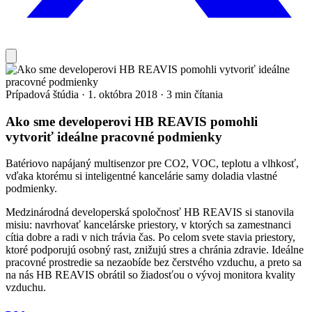
Prípadová štúdia
·
1. októbra 2018
·
3 min čítania
Ako sme developerovi HB REAVIS pomohli
vytvoriť ideálne pracovné podmienky
Batériovo napájaný multisenzor pre CO2, VOC, teplotu a vlhkosť,
vďaka ktorému si inteligentné kancelárie samy doladia vlastné
podmienky.
Medzinárodná developerská spoločnosť HB REAVIS si stanovila
misiu: navrhovať kancelárske priestory, v ktorých sa zamestnanci
cítia dobre a radi v nich trávia čas. Po celom svete stavia priestory,
ktoré podporujú osobný rast, znižujú stres a chránia zdravie. Ideálne
pracovné prostredie sa nezaobíde bez čerstvého vzduchu, a preto sa
na nás HB REAVIS obrátil so žiadosťou o vývoj monitora kvality
vzduchu.