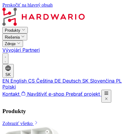
Preskočiť na hlavný obsah
Produkty
Riešenia
Zdroje
Vývojári
Partneri
SK
EN
English
CS
Čeština
DE
Deutsch
SK
Slovenčina
PL
Polski
Kontakt
Navštíviť e-shop
Prebrať projekt
Produkty
Zobraziť všetko