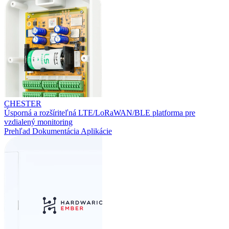
CHESTER
Úsporná a rozšíriteľná LTE/LoRaWAN/BLE platforma pre
vzdialený monitoring
Prehľad
Dokumentácia
Aplikácie