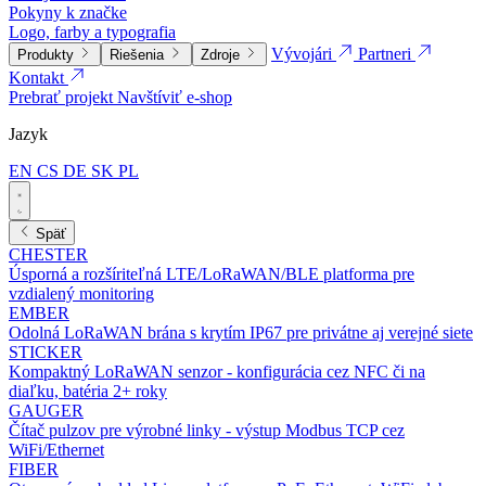
Pokyny k značke
Logo, farby a typografia
Vývojári
Partneri
Produkty
Riešenia
Zdroje
Kontakt
Prebrať projekt
Navštíviť e-shop
Jazyk
EN
CS
DE
SK
PL
Späť
CHESTER
Úsporná a rozšíriteľná LTE/LoRaWAN/BLE platforma pre
vzdialený monitoring
EMBER
Odolná LoRaWAN brána s krytím IP67 pre privátne aj verejné siete
STICKER
Kompaktný LoRaWAN senzor - konfigurácia cez NFC či na
diaľku, batéria 2+ roky
GAUGER
Čítač pulzov pre výrobné linky - výstup Modbus TCP cez
WiFi/Ethernet
FIBER