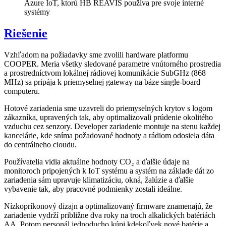
Azure IoT, ktorú HB REAVIS používa pre svoje interné
systémy
Riešenie
Vzhľadom na požiadavky sme zvolili hardware platformu
COOPER. Meria všetky sledované parametre vnútorného prostredia
a prostredníctvom lokálnej rádiovej komunikácie SubGHz (868
MHz) sa pripája k priemyselnej gateway na báze single-board
computeru.
Hotové zariadenia sme uzavreli do priemyselných krytov s logom
zákazníka, upravených tak, aby optimalizovali prúdenie okolitého
vzduchu cez senzory. Developer zariadenie montuje na stenu každej
kancelárie, kde sníma požadované hodnoty a rádiom odosiela dáta
do centrálneho cloudu.
Používatelia vidia aktuálne hodnoty CO₂ a ďalšie údaje na
monitoroch pripojených k IoT systému a systém na základe dát zo
zariadenia sám upravuje klimatizáciu, okná, žalúzie a ďalšie
vybavenie tak, aby pracovné podmienky zostali ideálne.
Nízkopríkonový dizajn a optimalizovaný firmware znamenajú, že
zariadenie vydrží približne dva roky na troch alkalických batériách
AA. Potom personál jednoducho kúpi kdekoľvek nové batérie a