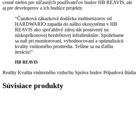
cenné nielen pre súčasných používateľov budov HB REAVIS, ale
aj pre developerov a ich budúce projekty.
“Čiastková zákazková dodávka multisenzorov od
HARDWARIO zapadla do nášho ekosystému v HB
REAVIS ako spoľahlivý zdroj dát postavený na
nízkopríkonovej bezdrôtovej infraštruktúre. Spoliehame
sa naň pri monitorovaní, vyhodnocovaní a optimalizácii
kvality vnútorného prostredia. Tešíme sa na ďalšiu
iteráciu!”
HB REAVIS
Reality
Kvalita vnútorného vzduchu
Správa budov
Prípadová štúdia
Súvisiace produkty