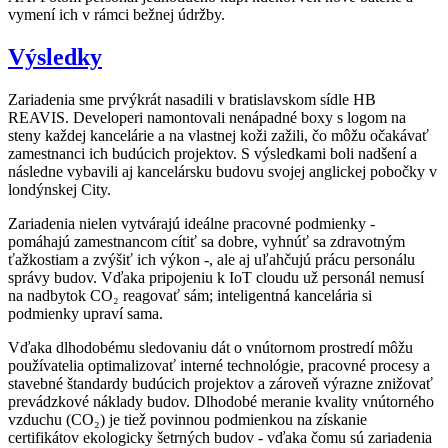
vymení ich v rámci bežnej údržby.
Výsledky
Zariadenia sme prvýkrát nasadili v bratislavskom sídle HB
REAVIS. Developeri namontovali nenápadné boxy s logom na
steny každej kancelárie a na vlastnej koži zažili, čo môžu očakávať
zamestnanci ich budúcich projektov. S výsledkami boli nadšení a
následne vybavili aj kancelársku budovu svojej anglickej pobočky v
londýnskej City.
Zariadenia nielen vytvárajú ideálne pracovné podmienky -
pomáhajú zamestnancom cítiť sa dobre, vyhnúť sa zdravotným
ťažkostiam a zvýšiť ich výkon -, ale aj uľahčujú prácu personálu
správy budov. Vďaka pripojeniu k IoT cloudu už personál nemusí
na nadbytok CO₂ reagovať sám; inteligentná kancelária si
podmienky upraví sama.
Vďaka dlhodobému sledovaniu dát o vnútornom prostredí môžu
používatelia optimalizovať interné technológie, pracovné procesy a
stavebné štandardy budúcich projektov a zároveň výrazne znižovať
prevádzkové náklady budov. Dlhodobé meranie kvality vnútorného
vzduchu (CO₂) je tiež povinnou podmienkou na získanie
certifikátov ekologicky šetrných budov - vďaka čomu sú zariadenia