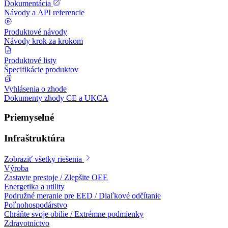
Dokumentácia
Návody a API referencie
Produktové návody
Návody krok za krokom
Produktové listy
Špecifikácie produktov
Vyhlásenia o zhode
Dokumenty zhody CE a UKCA
Priemyselné
Infraštruktúra
Zobraziť všetky riešenia
Výroba
Zastavte prestoje / Zlepšite OEE
Energetika a utility
Podružné meranie pre EED / Diaľkové odčítanie
Poľnohospodárstvo
Chráňte svoje obilie / Extrémne podmienky
Zdravotníctvo