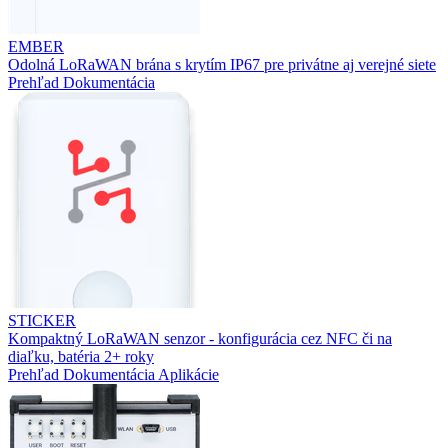
EMBER
Odolná LoRaWAN brána s krytím IP67 pre privátne aj verejné siete
Prehľad
Dokumentácia
STICKER
Kompaktný LoRaWAN senzor - konfigurácia cez NFC či na
diaľku, batéria 2+ roky
Prehľad
Dokumentácia
Aplikácie