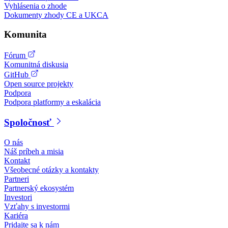
Vyhlásenia o zhode
Dokumenty zhody CE a UKCA
Komunita
Fórum
Komunitná diskusia
GitHub
Open source projekty
Podpora
Podpora platformy a eskalácia
Spoločnosť
O nás
Náš príbeh a misia
Kontakt
Všeobecné otázky a kontakty
Partneri
Partnerský ekosystém
Investori
Vzťahy s investormi
Kariéra
Pridajte sa k nám