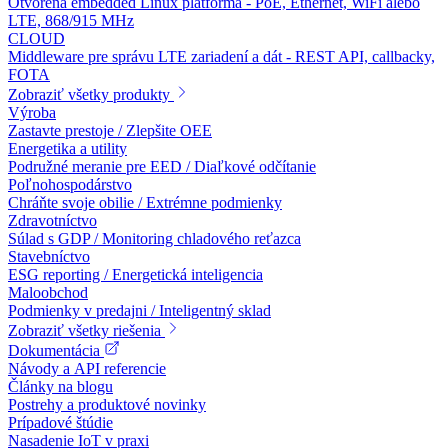
Otvorená embedded Linux platforma - PoE, Ethernet, WiFi alebo
LTE, 868/915 MHz
CLOUD
Middleware pre správu LTE zariadení a dát - REST API, callbacky,
FOTA
Zobraziť všetky produkty
Výroba
Zastavte prestoje / Zlepšite OEE
Energetika a utility
Podružné meranie pre EED / Diaľkové odčítanie
Poľnohospodárstvo
Chráňte svoje obilie / Extrémne podmienky
Zdravotníctvo
Súlad s GDP / Monitoring chladového reťazca
Stavebníctvo
ESG reporting / Energetická inteligencia
Maloobchod
Podmienky v predajni / Inteligentný sklad
Zobraziť všetky riešenia
Dokumentácia
Návody a API referencie
Články na blogu
Postrehy a produktové novinky
Prípadové štúdie
Nasadenie IoT v praxi