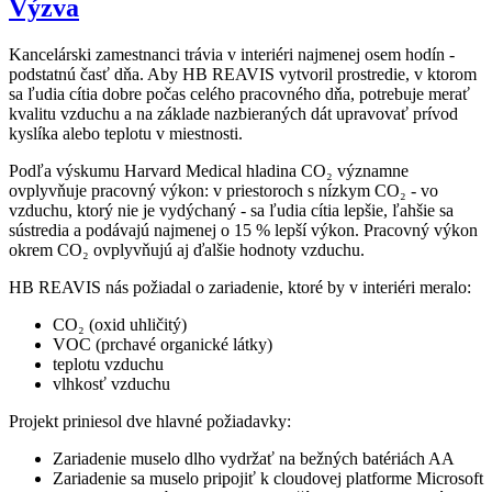
Výzva
Kancelárski zamestnanci trávia v interiéri najmenej osem hodín -
podstatnú časť dňa. Aby HB REAVIS vytvoril prostredie, v ktorom
sa ľudia cítia dobre počas celého pracovného dňa, potrebuje merať
kvalitu vzduchu a na základe nazbieraných dát upravovať prívod
kyslíka alebo teplotu v miestnosti.
Podľa výskumu Harvard Medical hladina CO₂ významne
ovplyvňuje pracovný výkon: v priestoroch s nízkym CO₂ - vo
vzduchu, ktorý nie je vydýchaný - sa ľudia cítia lepšie, ľahšie sa
sústredia a podávajú najmenej o 15 % lepší výkon. Pracovný výkon
okrem CO₂ ovplyvňujú aj ďalšie hodnoty vzduchu.
HB REAVIS nás požiadal o zariadenie, ktoré by v interiéri meralo:
CO₂ (oxid uhličitý)
VOC (prchavé organické látky)
teplotu vzduchu
vlhkosť vzduchu
Projekt priniesol dve hlavné požiadavky:
Zariadenie muselo dlho vydržať na bežných batériách AA
Zariadenie sa muselo pripojiť k cloudovej platforme Microsoft