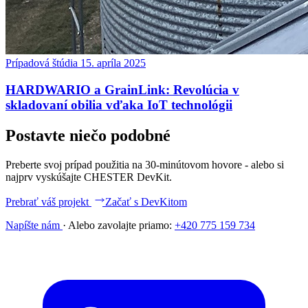
Prípadová štúdia
15. apríla 2025
HARDWARIO a GrainLink: Revolúcia v
skladovaní obilia vďaka IoT technológii
Postavte niečo podobné
Preberte svoj prípad použitia na 30-minútovom hovore - alebo si
najprv vyskúšajte CHESTER DevKit.
Prebrať váš projekt
Začať s DevKitom
Napíšte nám
·
Alebo zavolajte priamo:
+420 775 159 734