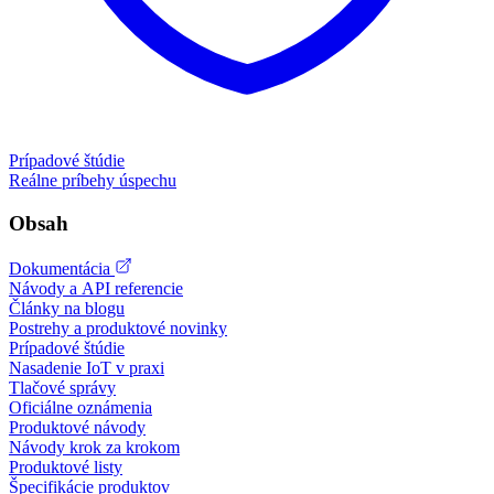
Prípadové štúdie
Reálne príbehy úspechu
Obsah
Dokumentácia
Návody a API referencie
Články na blogu
Postrehy a produktové novinky
Prípadové štúdie
Nasadenie IoT v praxi
Tlačové správy
Oficiálne oznámenia
Produktové návody
Návody krok za krokom
Produktové listy
Špecifikácie produktov