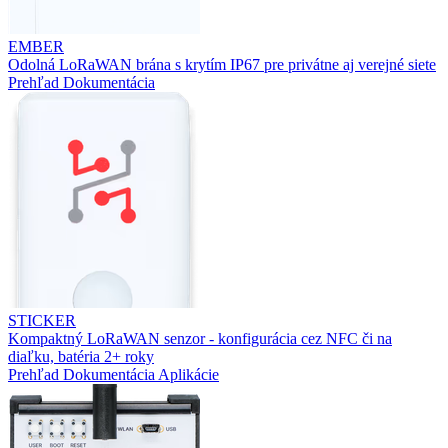
EMBER
Odolná LoRaWAN brána s krytím IP67 pre privátne aj verejné siete
Prehľad
Dokumentácia
STICKER
Kompaktný LoRaWAN senzor - konfigurácia cez NFC či na
diaľku, batéria 2+ roky
Prehľad
Dokumentácia
Aplikácie