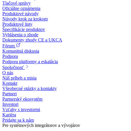
Tlačové správy
Oficiálne oznámenia
Produktové návody
Návody krok za krokom
Produktové listy
Špecifikácie produktov
Vyhlásenia o zhode
Dokumenty zhody CE a UKCA
Fórum
Komunitná diskusia
Podpora
Podpora platformy a eskalácia
Spoločnosť
O nás
Náš príbeh a misia
Kontakt
Všeobecné otázky a kontakty
Partneri
Partnerský ekosystém
Investori
Vzťahy s investormi
Kariéra
Pridajte sa k nám
Pre systémových integrátorov a vývojárov