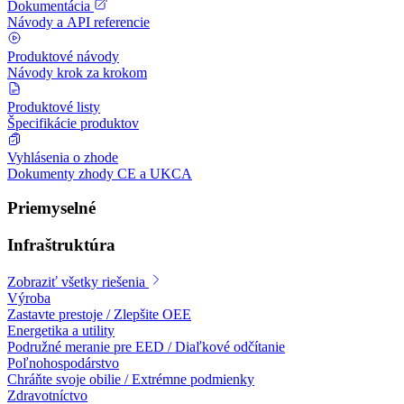
Dokumentácia
Návody a API referencie
Produktové návody
Návody krok za krokom
Produktové listy
Špecifikácie produktov
Vyhlásenia o zhode
Dokumenty zhody CE a UKCA
Priemyselné
Infraštruktúra
Zobraziť všetky riešenia
Výroba
Zastavte prestoje / Zlepšite OEE
Energetika a utility
Podružné meranie pre EED / Diaľkové odčítanie
Poľnohospodárstvo
Chráňte svoje obilie / Extrémne podmienky
Zdravotníctvo