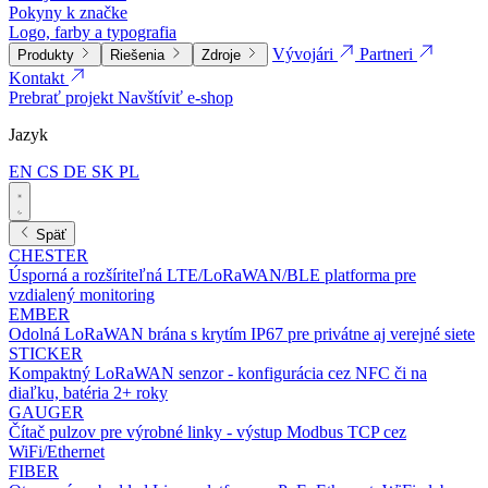
Pokyny k značke
Logo, farby a typografia
Vývojári
Partneri
Produkty
Riešenia
Zdroje
Kontakt
Prebrať projekt
Navštíviť e-shop
Jazyk
EN
CS
DE
SK
PL
Späť
CHESTER
Úsporná a rozšíriteľná LTE/LoRaWAN/BLE platforma pre
vzdialený monitoring
EMBER
Odolná LoRaWAN brána s krytím IP67 pre privátne aj verejné siete
STICKER
Kompaktný LoRaWAN senzor - konfigurácia cez NFC či na
diaľku, batéria 2+ roky
GAUGER
Čítač pulzov pre výrobné linky - výstup Modbus TCP cez
WiFi/Ethernet
FIBER