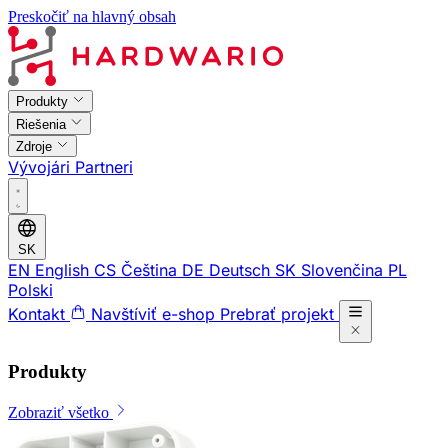
Preskočiť na hlavný obsah
Produkty
Riešenia
Zdroje
Vývojári
Partneri
SK
EN
English
CS
Čeština
DE
Deutsch
SK
Slovenčina
PL
Polski
Kontakt
Navštíviť e-shop
Prebrať projekt
Produkty
Zobraziť všetko