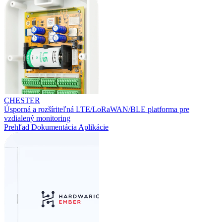
CHESTER
Úsporná a rozšíriteľná LTE/LoRaWAN/BLE platforma pre
vzdialený monitoring
Prehľad
Dokumentácia
Aplikácie