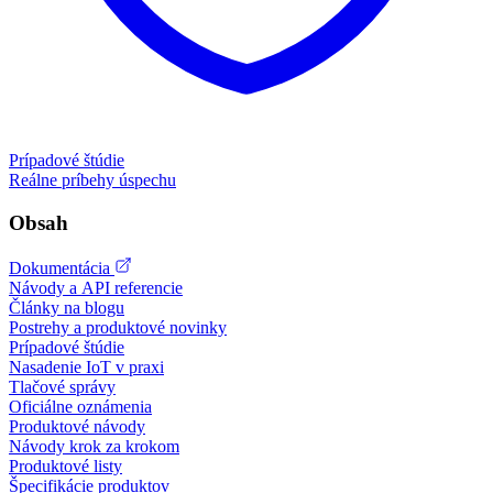
Prípadové štúdie
Reálne príbehy úspechu
Obsah
Dokumentácia
Návody a API referencie
Články na blogu
Postrehy a produktové novinky
Prípadové štúdie
Nasadenie IoT v praxi
Tlačové správy
Oficiálne oznámenia
Produktové návody
Návody krok za krokom
Produktové listy
Špecifikácie produktov