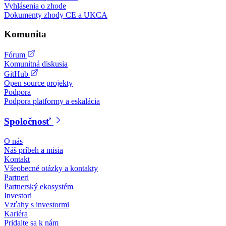
Vyhlásenia o zhode
Dokumenty zhody CE a UKCA
Komunita
Fórum
Komunitná diskusia
GitHub
Open source projekty
Podpora
Podpora platformy a eskalácia
Spoločnosť
O nás
Náš príbeh a misia
Kontakt
Všeobecné otázky a kontakty
Partneri
Partnerský ekosystém
Investori
Vzťahy s investormi
Kariéra
Pridajte sa k nám