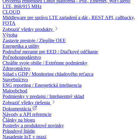
Otvorená embedded Linux platforma - PoE, Ethernet, WiFi alebo
LTE, 868/915 MHz
CLOUD
Middleware pre správu LTE zariadení a dát - REST API, callbacky,
FOTA
Zobraziť všetky produkty
Výroba
Zastavte prestoje / Zlepšite OEE
Energetika a utility
Podružné meranie pre EED / Diaľkové odčítanie
Poľnohospodárstvo
Chráňte svoje obilie / Extrémne podmienky
Zdravotníctvo
Súlad s GDP / Monitoring chladového reťazca
Stavebníctvo
ESG reporting / Energetická inteligencia
Maloobchod
Podmienky v predajni / Inteligentný sklad
Zobraziť všetky riešenia
Dokumentácia
Návody a API referencie
Články na blogu
Postrehy a produktové novinky
Prípadové štúdie
Nasadenie IoT v praxi