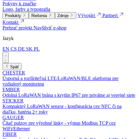
Pokyny k značke
Logo, farby a typografia
Vývojári
Partneri
Produkty
Riešenia
Zdroje
Kontakt
Prebrať projekt
Navštíviť e-shop
Jazyk
EN
CS
DE
SK
PL
Späť
CHESTER
Úsporná a rozšíriteľná LTE/LoRaWAN/BLE platforma pre
vzdialený monitoring
EMBER
Odolná LoRaWAN brána s krytím IP67 pre privátne aj verejné siete
STICKER
Kompaktný LoRaWAN senzor - konfigurácia cez NFC či na
diaľku, batéria 2+ roky
GAUGER
Čítač pulzov pre výrobné linky - výstup Modbus TCP cez
WiFi/Ethernet
FIBER