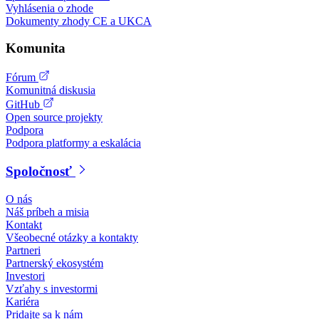
Vyhlásenia o zhode
Dokumenty zhody CE a UKCA
Komunita
Fórum
Komunitná diskusia
GitHub
Open source projekty
Podpora
Podpora platformy a eskalácia
Spoločnosť
O nás
Náš príbeh a misia
Kontakt
Všeobecné otázky a kontakty
Partneri
Partnerský ekosystém
Investori
Vzťahy s investormi
Kariéra
Pridajte sa k nám