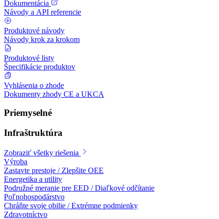
Dokumentácia
Návody a API referencie
Produktové návody
Návody krok za krokom
Produktové listy
Špecifikácie produktov
Vyhlásenia o zhode
Dokumenty zhody CE a UKCA
Priemyselné
Infraštruktúra
Zobraziť všetky riešenia
Výroba
Zastavte prestoje / Zlepšite OEE
Energetika a utility
Podružné meranie pre EED / Diaľkové odčítanie
Poľnohospodárstvo
Chráňte svoje obilie / Extrémne podmienky
Zdravotníctvo