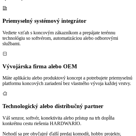
Priemyselný systémový integrátor
Vediete vzťah s koncovým zákazníkom a prepájate terénnu
technológiu so softvérom, automatizáciou alebo odborovými
službami.
Vývojárska firma alebo OEM
Máte aplikáciu alebo produktový koncept a potrebujete priemyselnú
platformu koncových zariadení bez vlastného vývoja každej vrstvy.
Technologický alebo distribučný partner
Váš senzor, softvér, konektivita alebo prístup na trh dopĺňa
konkrétnu cestu riešenia HARDWARIO.
Nehodí sa pre obyčajný ďalší predaj komodít, hobby projekty,