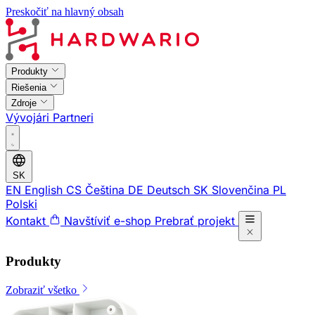
Preskočiť na hlavný obsah
Produkty
Riešenia
Zdroje
Vývojári
Partneri
SK
EN
English
CS
Čeština
DE
Deutsch
SK
Slovenčina
PL
Polski
Kontakt
Navštíviť e-shop
Prebrať projekt
Produkty
Zobraziť všetko