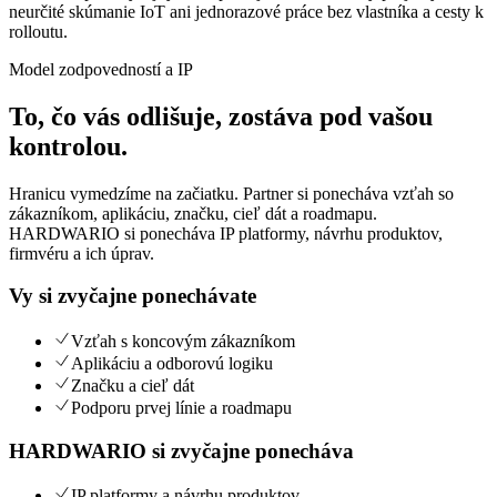
neurčité skúmanie IoT ani jednorazové práce bez vlastníka a cesty k
rolloutu.
Model zodpovedností a IP
To, čo vás odlišuje, zostáva pod vašou
kontrolou.
Hranicu vymedzíme na začiatku. Partner si ponecháva vzťah so
zákazníkom, aplikáciu, značku, cieľ dát a roadmapu.
HARDWARIO si ponecháva IP platformy, návrhu produktov,
firmvéru a ich úprav.
Vy si zvyčajne ponechávate
Vzťah s koncovým zákazníkom
Aplikáciu a odborovú logiku
Značku a cieľ dát
Podporu prvej línie a roadmapu
HARDWARIO si zvyčajne ponecháva
IP platformy a návrhu produktov