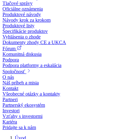
Tlačové správy
Oficiálne oznámenia
Produktové návody
Návody krok za krokom
Produktové listy
Špecifikácie produktov
Vyhlásenia o zhode
Dokumenty zhody CE a UKCA
Fórum
Komunitná diskusia
Podpora
Podpora platformy a eskalácia
Spoločnosť
O nás
Náš príbeh a misia
Kontakt
Všeobecné otázky a kontakty
Partneri
Partnerský ekosystém
Investori
Vzťahy s investormi
Kariéra
Pridajte sa k nám
Úvod