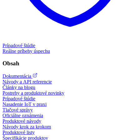
Prípadové štúdie
Reálne príbehy úspechu
Obsah
Dokumentácia
Návody a API referencie
Články na blogu
Postrehy a produktové novinky
Prípadové štúdie
Nasadenie IoT v praxi
Tlačové správy
Oficiálne oznámenia
Produktové návody
Návody krok za krokom
Produktové listy
Špecifikácie produktov