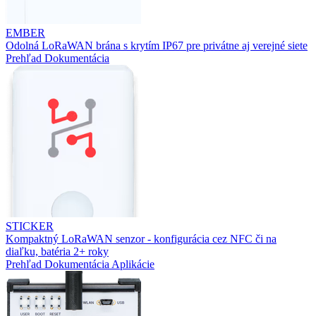
EMBER
Odolná LoRaWAN brána s krytím IP67 pre privátne aj verejné siete
Prehľad
Dokumentácia
STICKER
Kompaktný LoRaWAN senzor - konfigurácia cez NFC či na
diaľku, batéria 2+ roky
Prehľad
Dokumentácia
Aplikácie