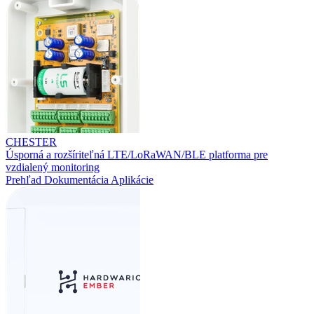
CHESTER
Úsporná a rozšíriteľná LTE/LoRaWAN/BLE platforma pre
vzdialený monitoring
Prehľad
Dokumentácia
Aplikácie