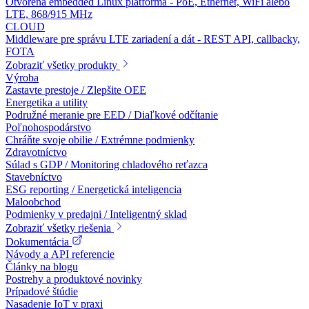
Otvorená embedded Linux platforma - PoE, Ethernet, WiFi alebo
LTE, 868/915 MHz
CLOUD
Middleware pre správu LTE zariadení a dát - REST API, callbacky,
FOTA
Zobraziť všetky produkty
Výroba
Zastavte prestoje / Zlepšite OEE
Energetika a utility
Podružné meranie pre EED / Diaľkové odčítanie
Poľnohospodárstvo
Chráňte svoje obilie / Extrémne podmienky
Zdravotníctvo
Súlad s GDP / Monitoring chladového reťazca
Stavebníctvo
ESG reporting / Energetická inteligencia
Maloobchod
Podmienky v predajni / Inteligentný sklad
Zobraziť všetky riešenia
Dokumentácia
Návody a API referencie
Články na blogu
Postrehy a produktové novinky
Prípadové štúdie
Nasadenie IoT v praxi