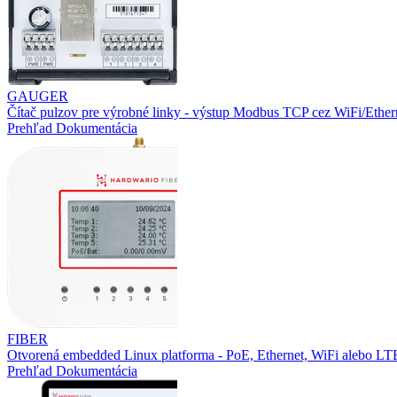
GAUGER
Čítač pulzov pre výrobné linky - výstup Modbus TCP cez WiFi/Ether
Prehľad
Dokumentácia
FIBER
Otvorená embedded Linux platforma - PoE, Ethernet, WiFi alebo L
Prehľad
Dokumentácia