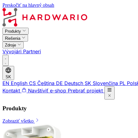
Preskočiť na hlavný obsah
Produkty
Riešenia
Zdroje
Vývojári
Partneri
SK
EN
English
CS
Čeština
DE
Deutsch
SK
Slovenčina
PL
Pols
Kontakt
Navštíviť e-shop
Prebrať projekt
Produkty
Zobraziť všetko