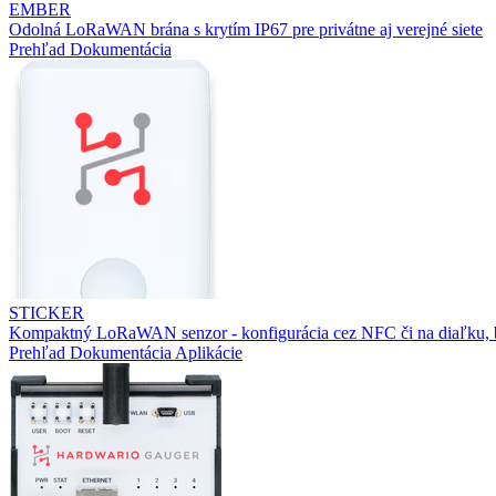
EMBER
Odolná LoRaWAN brána s krytím IP67 pre privátne aj verejné siete
Prehľad
Dokumentácia
STICKER
Kompaktný LoRaWAN senzor - konfigurácia cez NFC či na diaľku, b
Prehľad
Dokumentácia
Aplikácie