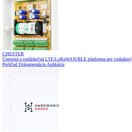
CHESTER
Úsporná a rozšíriteľná LTE/LoRaWAN/BLE platforma pre vzdialený
Prehľad
Dokumentácia
Aplikácie