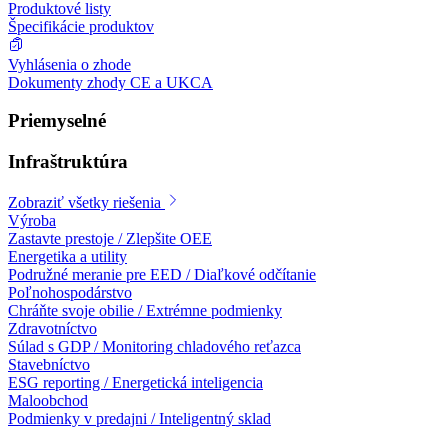
Produktové listy
Špecifikácie produktov
Vyhlásenia o zhode
Dokumenty zhody CE a UKCA
Priemyselné
Infraštruktúra
Zobraziť všetky riešenia
Výroba
Zastavte prestoje / Zlepšite OEE
Energetika a utility
Podružné meranie pre EED / Diaľkové odčítanie
Poľnohospodárstvo
Chráňte svoje obilie / Extrémne podmienky
Zdravotníctvo
Súlad s GDP / Monitoring chladového reťazca
Stavebníctvo
ESG reporting / Energetická inteligencia
Maloobchod
Podmienky v predajni / Inteligentný sklad