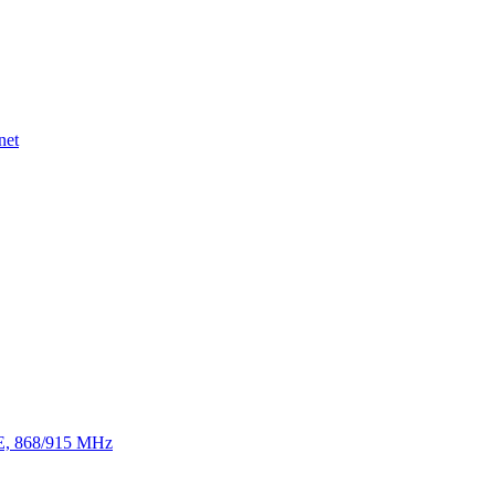
net
TE, 868/915 MHz