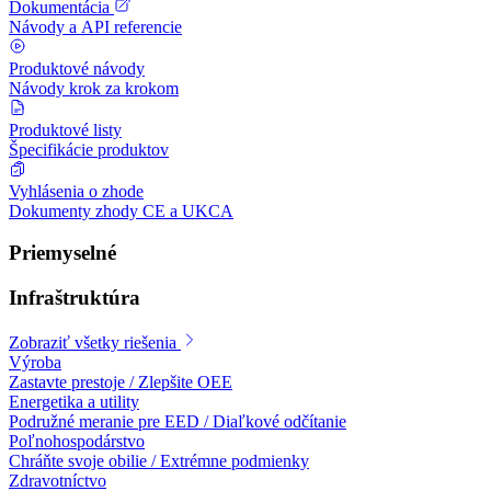
Dokumentácia
Návody a API referencie
Produktové návody
Návody krok za krokom
Produktové listy
Špecifikácie produktov
Vyhlásenia o zhode
Dokumenty zhody CE a UKCA
Priemyselné
Infraštruktúra
Zobraziť všetky riešenia
Výroba
Zastavte prestoje / Zlepšite OEE
Energetika a utility
Podružné meranie pre EED / Diaľkové odčítanie
Poľnohospodárstvo
Chráňte svoje obilie / Extrémne podmienky
Zdravotníctvo