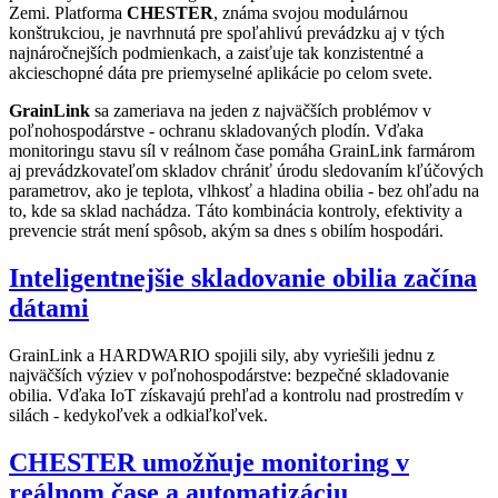
Zemi. Platforma
CHESTER
, známa svojou modulárnou
konštrukciou, je navrhnutá pre spoľahlivú prevádzku aj v tých
najnáročnejších podmienkach, a zaisťuje tak konzistentné a
akcieschopné dáta pre priemyselné aplikácie po celom svete.
GrainLink
sa zameriava na jeden z najväčších problémov v
poľnohospodárstve - ochranu skladovaných plodín. Vďaka
monitoringu stavu síl v reálnom čase pomáha GrainLink farmárom
aj prevádzkovateľom skladov chrániť úrodu sledovaním kľúčových
parametrov, ako je teplota, vlhkosť a hladina obilia - bez ohľadu na
to, kde sa sklad nachádza. Táto kombinácia kontroly, efektivity a
prevencie strát mení spôsob, akým sa dnes s obilím hospodári.
Inteligentnejšie skladovanie obilia začína
dátami
GrainLink a HARDWARIO spojili sily, aby vyriešili jednu z
najväčších výziev v poľnohospodárstve: bezpečné skladovanie
obilia. Vďaka IoT získavajú prehľad a kontrolu nad prostredím v
silách - kedykoľvek a odkiaľkoľvek.
CHESTER umožňuje monitoring v
reálnom čase a automatizáciu