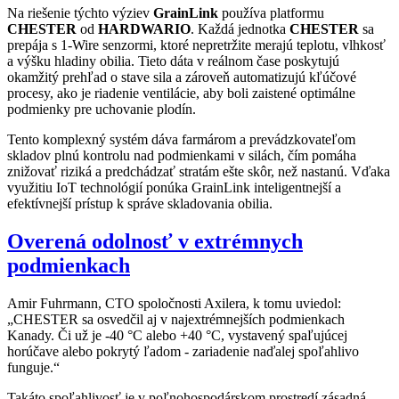
Na riešenie týchto výziev
GrainLink
používa platformu
CHESTER
od
HARDWARIO
. Každá jednotka
CHESTER
sa
prepája s 1-Wire senzormi, ktoré nepretržite merajú teplotu, vlhkosť
a výšku hladiny obilia. Tieto dáta v reálnom čase poskytujú
okamžitý prehľad o stave sila a zároveň automatizujú kľúčové
procesy, ako je riadenie ventilácie, aby boli zaistené optimálne
podmienky pre uchovanie plodín.
Tento komplexný systém dáva farmárom a prevádzkovateľom
skladov plnú kontrolu nad podmienkami v silách, čím pomáha
znižovať riziká a predchádzať stratám ešte skôr, než nastanú. Vďaka
využitiu IoT technológií ponúka GrainLink inteligentnejší a
efektívnejší prístup k správe skladovania obilia.
Overená odolnosť v extrémnych
podmienkach
Amir Fuhrmann, CTO spoločnosti Axilera, k tomu uviedol:
„CHESTER sa osvedčil aj v najextrémnejších podmienkach
Kanady. Či už je -40 °C alebo +40 °C, vystavený spaľujúcej
horúčave alebo pokrytý ľadom - zariadenie naďalej spoľahlivo
funguje.“
Takáto spoľahlivosť je v poľnohospodárskom prostredí zásadná,