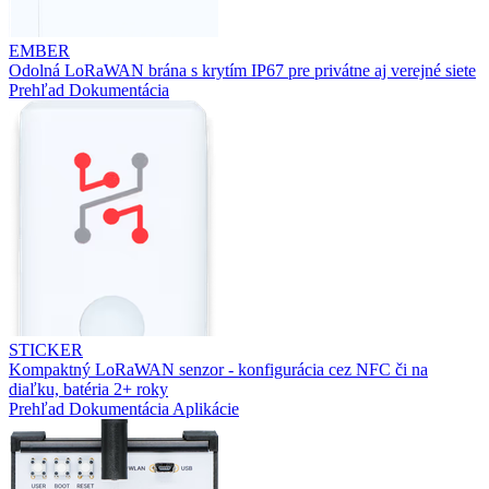
EMBER
Odolná LoRaWAN brána s krytím IP67 pre privátne aj verejné siete
Prehľad
Dokumentácia
STICKER
Kompaktný LoRaWAN senzor - konfigurácia cez NFC či na
diaľku, batéria 2+ roky
Prehľad
Dokumentácia
Aplikácie