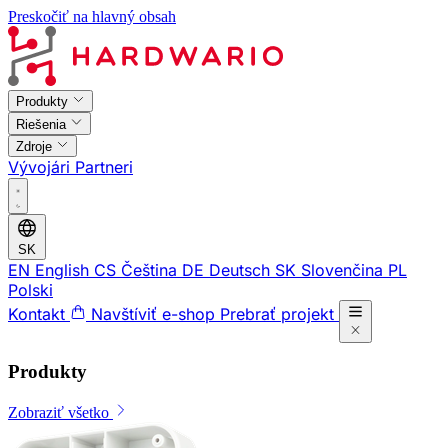
Preskočiť na hlavný obsah
Produkty
Riešenia
Zdroje
Vývojári
Partneri
SK
EN
English
CS
Čeština
DE
Deutsch
SK
Slovenčina
PL
Polski
Kontakt
Navštíviť e-shop
Prebrať projekt
Produkty
Zobraziť všetko