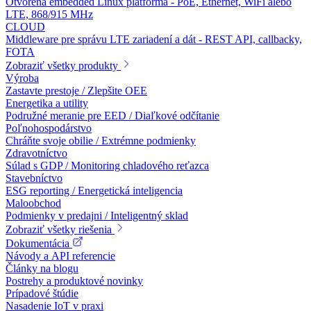
Otvorená embedded Linux platforma - PoE, Ethernet, WiFi alebo
LTE, 868/915 MHz
CLOUD
Middleware pre správu LTE zariadení a dát - REST API, callbacky,
FOTA
Zobraziť všetky produkty
Výroba
Zastavte prestoje / Zlepšite OEE
Energetika a utility
Podružné meranie pre EED / Diaľkové odčítanie
Poľnohospodárstvo
Chráňte svoje obilie / Extrémne podmienky
Zdravotníctvo
Súlad s GDP / Monitoring chladového reťazca
Stavebníctvo
ESG reporting / Energetická inteligencia
Maloobchod
Podmienky v predajni / Inteligentný sklad
Zobraziť všetky riešenia
Dokumentácia
Návody a API referencie
Články na blogu
Postrehy a produktové novinky
Prípadové štúdie
Nasadenie IoT v praxi