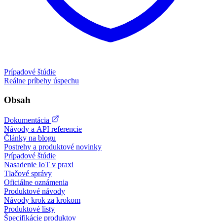
Prípadové štúdie
Reálne príbehy úspechu
Obsah
Dokumentácia
Návody a API referencie
Články na blogu
Postrehy a produktové novinky
Prípadové štúdie
Nasadenie IoT v praxi
Tlačové správy
Oficiálne oznámenia
Produktové návody
Návody krok za krokom
Produktové listy
Špecifikácie produktov