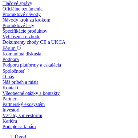
Tlačové správy
Oficiálne oznámenia
Produktové návody
Návody krok za krokom
Produktové listy
Špecifikácie produktov
Vyhlásenia o zhode
Dokumenty zhody CE a UKCA
Fórum
Komunitná diskusia
Podpora
Podpora platformy a eskalácia
Spoločnosť
O nás
Náš príbeh a misia
Kontakt
Všeobecné otázky a kontakty
Partneri
Partnerský ekosystém
Investori
Vzťahy s investormi
Kariéra
Pridajte sa k nám
Úvod