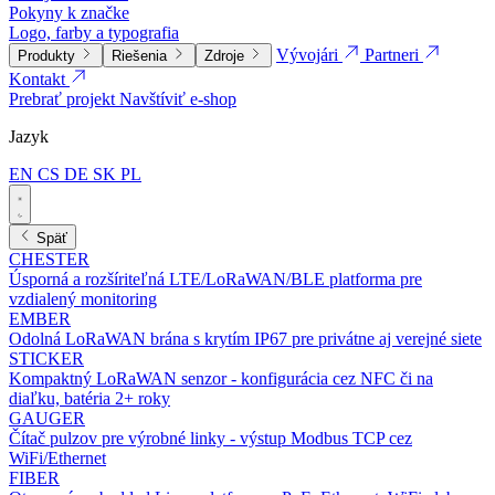
Pokyny k značke
Logo, farby a typografia
Vývojári
Partneri
Produkty
Riešenia
Zdroje
Kontakt
Prebrať projekt
Navštíviť e-shop
Jazyk
EN
CS
DE
SK
PL
Späť
CHESTER
Úsporná a rozšíriteľná LTE/LoRaWAN/BLE platforma pre
vzdialený monitoring
EMBER
Odolná LoRaWAN brána s krytím IP67 pre privátne aj verejné siete
STICKER
Kompaktný LoRaWAN senzor - konfigurácia cez NFC či na
diaľku, batéria 2+ roky
GAUGER
Čítač pulzov pre výrobné linky - výstup Modbus TCP cez
WiFi/Ethernet
FIBER