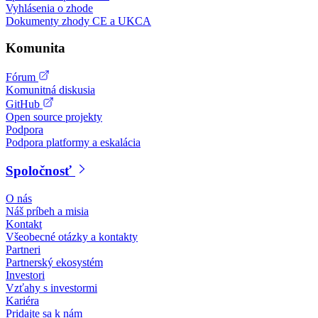
Vyhlásenia o zhode
Dokumenty zhody CE a UKCA
Komunita
Fórum
Komunitná diskusia
GitHub
Open source projekty
Podpora
Podpora platformy a eskalácia
Spoločnosť
O nás
Náš príbeh a misia
Kontakt
Všeobecné otázky a kontakty
Partneri
Partnerský ekosystém
Investori
Vzťahy s investormi
Kariéra
Pridajte sa k nám