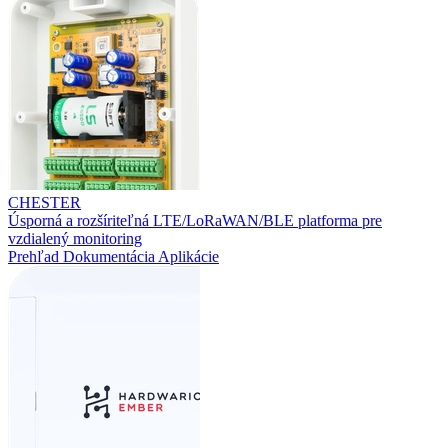
CHESTER
Úsporná a rozšíriteľná LTE/LoRaWAN/BLE platforma pre
vzdialený monitoring
Prehľad
Dokumentácia
Aplikácie