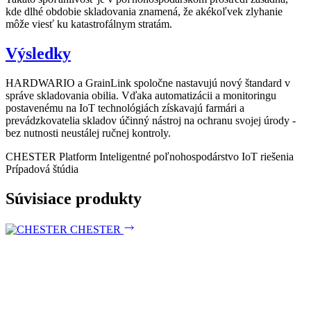
kde dlhé obdobie skladovania znamená, že akékoľvek zlyhanie
môže viesť ku katastrofálnym stratám.
Výsledky
HARDWARIO a GrainLink spoločne nastavujú nový štandard v
správe skladovania obilia. Vďaka automatizácii a monitoringu
postavenému na IoT technológiách získavajú farmári a
prevádzkovatelia skladov účinný nástroj na ochranu svojej úrody -
bez nutnosti neustálej ručnej kontroly.
CHESTER Platform
Inteligentné poľnohospodárstvo
IoT riešenia
Prípadová štúdia
Súvisiace produkty
CHESTER