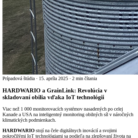
Prípadová štúdia
·
15. apríla 2025
·
2 min čítania
HARDWARIO a GrainLink: Revolúcia v
skladovaní obilia vďaka IoT technológii
Viac než 1 000 monitorovacích systémov nasadených po celej
Kanade a USA na inteligentný monitoring obilných síl v náročných
klimatických podmienkach.
HARDWARIO
stojí na čele digitálnych inovácií a svojimi
pokročilými IoT technológiami sa podieľa na zlepšovaní života na