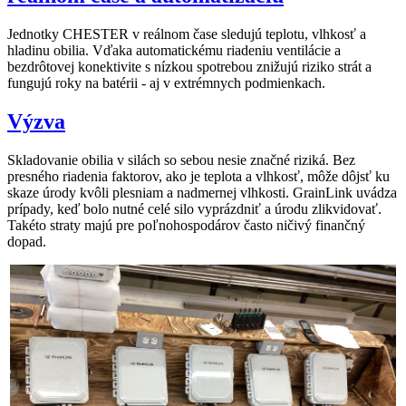
Jednotky CHESTER v reálnom čase sledujú teplotu, vlhkosť a
hladinu obilia. Vďaka automatickému riadeniu ventilácie a
bezdrôtovej konektivite s nízkou spotrebou znižujú riziko strát a
fungujú roky na batérii - aj v extrémnych podmienkach.
Výzva
Skladovanie obilia v silách so sebou nesie značné riziká. Bez
presného riadenia faktorov, ako je teplota a vlhkosť, môže dôjsť ku
skaze úrody kvôli plesniam a nadmernej vlhkosti. GrainLink uvádza
prípady, keď bolo nutné celé silo vyprázdniť a úrodu zlikvidovať.
Takéto straty majú pre poľnohospodárov často ničivý finančný
dopad.