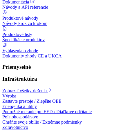
Dokumentácia
Návody a API referencie
Produktové návody
Návody krok za krokom
Produktové listy
Špecifikácie produktov
Vyhlásenia o zhode
Dokumenty zhody CE a UKCA
Priemyselné
Infraštruktúra
Zobraziť všetky riešenia
Výroba
Zastavte prestoje / Zlepšite OEE
Energetika a utility
Podružné meranie pre EED / Diaľkové odčítanie
Poľnohospodárstvo
Chráňte svoje obilie / Extrémne podmienky
Zdravotníctvo