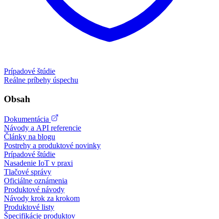
Prípadové štúdie
Reálne príbehy úspechu
Obsah
Dokumentácia
Návody a API referencie
Články na blogu
Postrehy a produktové novinky
Prípadové štúdie
Nasadenie IoT v praxi
Tlačové správy
Oficiálne oznámenia
Produktové návody
Návody krok za krokom
Produktové listy
Špecifikácie produktov