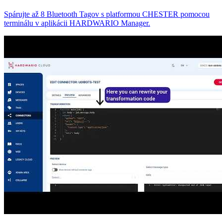
Spárujte až 8 Bluetooth Tagov s platformou CHESTER pomocou
terminálu v aplikácii HARDWARIO Manager.