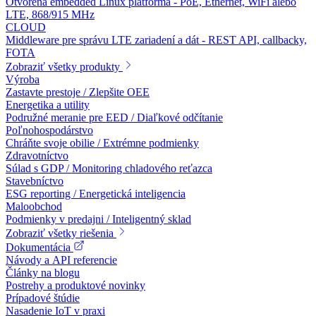
Otvorená embedded Linux platforma - PoE, Ethernet, WiFi alebo
LTE, 868/915 MHz
CLOUD
Middleware pre správu LTE zariadení a dát - REST API, callbacky,
FOTA
Zobraziť všetky produkty
Výroba
Zastavte prestoje / Zlepšite OEE
Energetika a utility
Podružné meranie pre EED / Diaľkové odčítanie
Poľnohospodárstvo
Chráňte svoje obilie / Extrémne podmienky
Zdravotníctvo
Súlad s GDP / Monitoring chladového reťazca
Stavebníctvo
ESG reporting / Energetická inteligencia
Maloobchod
Podmienky v predajni / Inteligentný sklad
Zobraziť všetky riešenia
Dokumentácia
Návody a API referencie
Články na blogu
Postrehy a produktové novinky
Prípadové štúdie
Nasadenie IoT v praxi