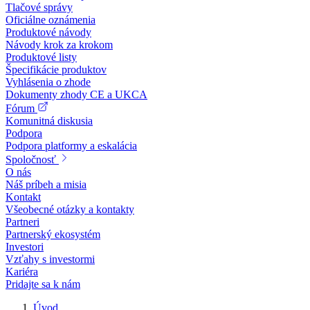
Tlačové správy
Oficiálne oznámenia
Produktové návody
Návody krok za krokom
Produktové listy
Špecifikácie produktov
Vyhlásenia o zhode
Dokumenty zhody CE a UKCA
Fórum
Komunitná diskusia
Podpora
Podpora platformy a eskalácia
Spoločnosť
O nás
Náš príbeh a misia
Kontakt
Všeobecné otázky a kontakty
Partneri
Partnerský ekosystém
Investori
Vzťahy s investormi
Kariéra
Pridajte sa k nám
Úvod