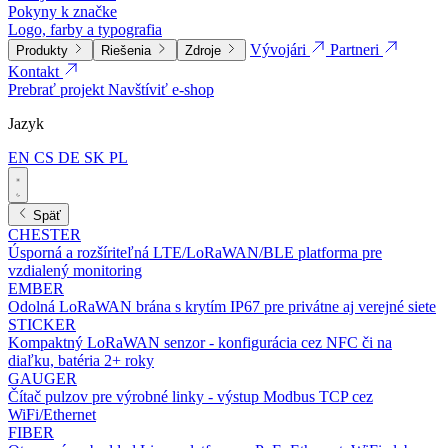
Pokyny k značke
Logo, farby a typografia
Vývojári
Partneri
Produkty
Riešenia
Zdroje
Kontakt
Prebrať projekt
Navštíviť e-shop
Jazyk
EN
CS
DE
SK
PL
Späť
CHESTER
Úsporná a rozšíriteľná LTE/LoRaWAN/BLE platforma pre
vzdialený monitoring
EMBER
Odolná LoRaWAN brána s krytím IP67 pre privátne aj verejné siete
STICKER
Kompaktný LoRaWAN senzor - konfigurácia cez NFC či na
diaľku, batéria 2+ roky
GAUGER
Čítač pulzov pre výrobné linky - výstup Modbus TCP cez
WiFi/Ethernet
FIBER