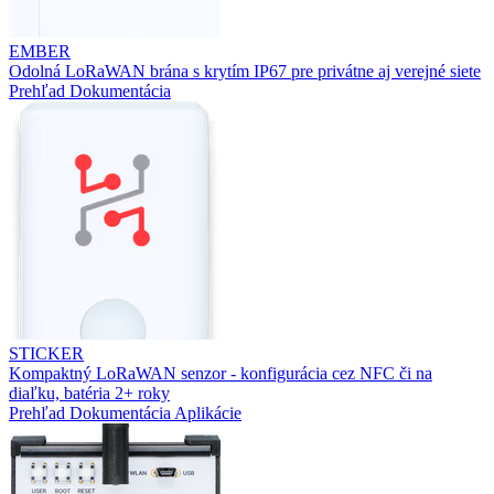
EMBER
Odolná LoRaWAN brána s krytím IP67 pre privátne aj verejné siete
Prehľad
Dokumentácia
STICKER
Kompaktný LoRaWAN senzor - konfigurácia cez NFC či na
diaľku, batéria 2+ roky
Prehľad
Dokumentácia
Aplikácie