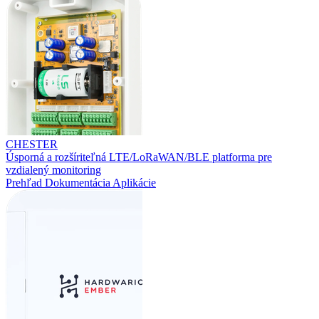
CHESTER
Úsporná a rozšíriteľná LTE/LoRaWAN/BLE platforma pre
vzdialený monitoring
Prehľad
Dokumentácia
Aplikácie