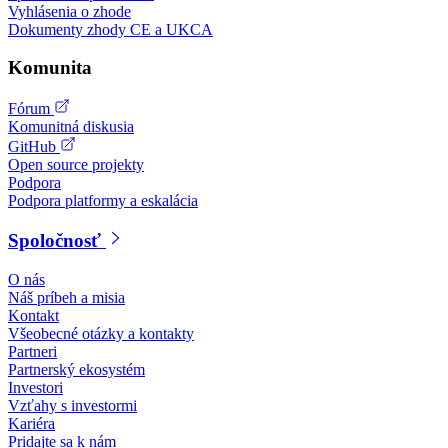
Vyhlásenia o zhode
Dokumenty zhody CE a UKCA
Komunita
Fórum
Komunitná diskusia
GitHub
Open source projekty
Podpora
Podpora platformy a eskalácia
Spoločnosť
O nás
Náš príbeh a misia
Kontakt
Všeobecné otázky a kontakty
Partneri
Partnerský ekosystém
Investori
Vzťahy s investormi
Kariéra
Pridajte sa k nám