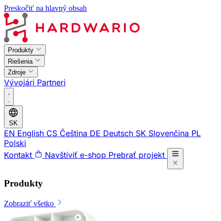
Preskočiť na hlavný obsah
Produkty
Riešenia
Zdroje
Vývojári
Partneri
SK
EN
English
CS
Čeština
DE
Deutsch
SK
Slovenčina
PL
Polski
Kontakt
Navštíviť e-shop
Prebrať projekt
Produkty
Zobraziť všetko