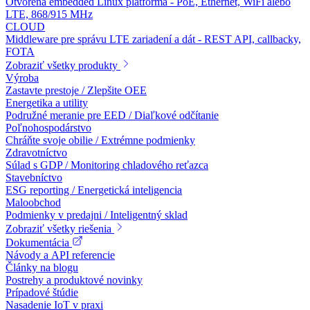
Otvorená embedded Linux platforma - PoE, Ethernet, WiFi alebo
LTE, 868/915 MHz
CLOUD
Middleware pre správu LTE zariadení a dát - REST API, callbacky,
FOTA
Zobraziť všetky produkty
Výroba
Zastavte prestoje / Zlepšite OEE
Energetika a utility
Podružné meranie pre EED / Diaľkové odčítanie
Poľnohospodárstvo
Chráňte svoje obilie / Extrémne podmienky
Zdravotníctvo
Súlad s GDP / Monitoring chladového reťazca
Stavebníctvo
ESG reporting / Energetická inteligencia
Maloobchod
Podmienky v predajni / Inteligentný sklad
Zobraziť všetky riešenia
Dokumentácia
Návody a API referencie
Články na blogu
Postrehy a produktové novinky
Prípadové štúdie
Nasadenie IoT v praxi