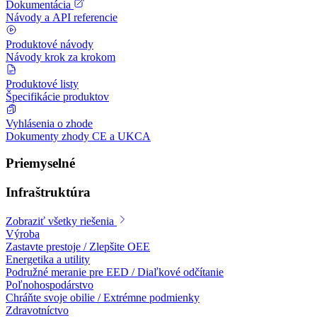
Dokumentácia
Návody a API referencie
Produktové návody
Návody krok za krokom
Produktové listy
Špecifikácie produktov
Vyhlásenia o zhode
Dokumenty zhody CE a UKCA
Priemyselné
Infraštruktúra
Zobraziť všetky riešenia
Výroba
Zastavte prestoje / Zlepšite OEE
Energetika a utility
Podružné meranie pre EED / Diaľkové odčítanie
Poľnohospodárstvo
Chráňte svoje obilie / Extrémne podmienky
Zdravotníctvo