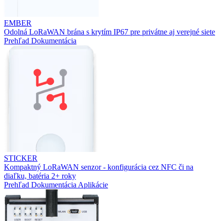
EMBER
Odolná LoRaWAN brána s krytím IP67 pre privátne aj verejné siete
Prehľad
Dokumentácia
STICKER
Kompaktný LoRaWAN senzor - konfigurácia cez NFC či na
diaľku, batéria 2+ roky
Prehľad
Dokumentácia
Aplikácie