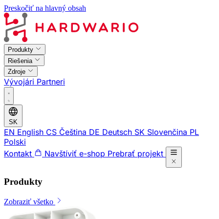
Preskočiť na hlavný obsah
Produkty
Riešenia
Zdroje
Vývojári
Partneri
SK
EN
English
CS
Čeština
DE
Deutsch
SK
Slovenčina
PL
Polski
Kontakt
Navštíviť e-shop
Prebrať projekt
Produkty
Zobraziť všetko