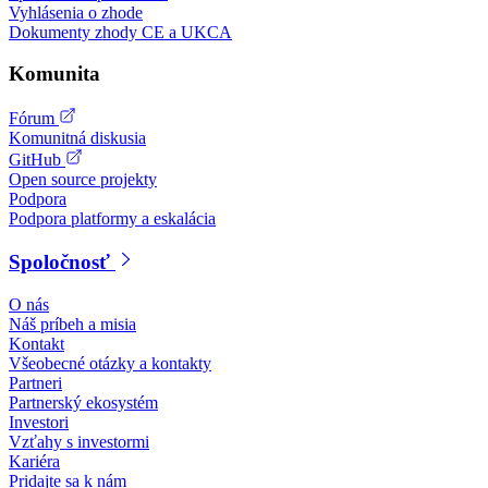
Vyhlásenia o zhode
Dokumenty zhody CE a UKCA
Komunita
Fórum
Komunitná diskusia
GitHub
Open source projekty
Podpora
Podpora platformy a eskalácia
Spoločnosť
O nás
Náš príbeh a misia
Kontakt
Všeobecné otázky a kontakty
Partneri
Partnerský ekosystém
Investori
Vzťahy s investormi
Kariéra
Pridajte sa k nám