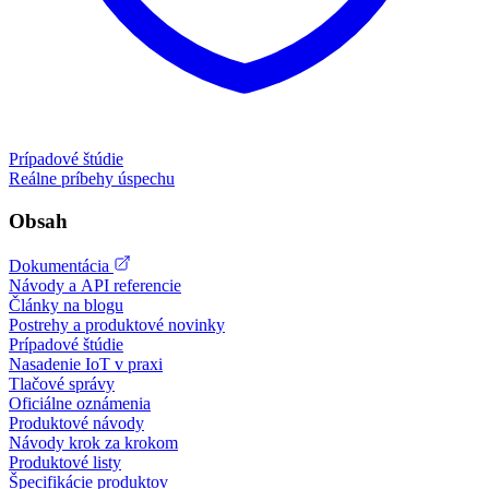
Prípadové štúdie
Reálne príbehy úspechu
Obsah
Dokumentácia
Návody a API referencie
Články na blogu
Postrehy a produktové novinky
Prípadové štúdie
Nasadenie IoT v praxi
Tlačové správy
Oficiálne oznámenia
Produktové návody
Návody krok za krokom
Produktové listy
Špecifikácie produktov