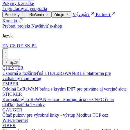
Pokyny k značke
Logo, farby a typografia
Vývojári
Partneri
Produkty
Riešenia
Zdroje
Kontakt
Prebrať projekt
Navštíviť e-shop
Jazyk
EN
CS
DE
SK
PL
Späť
CHESTER
Úsporná a rozšíriteľná LTE/LoRaWAN/BLE platforma pre
vzdialený monitoring
EMBER
Odolná LoRaWAN brána s krytím IP67 pre privátne aj verejné siete
STICKER
Kompaktný LoRaWAN senzor - konfigurácia cez NFC či na
diaľku, batéria 2+ roky
GAUGER
Čítač pulzov pre výrobné linky - výstup Modbus TCP cez
WiFi/Ethernet
FIBER