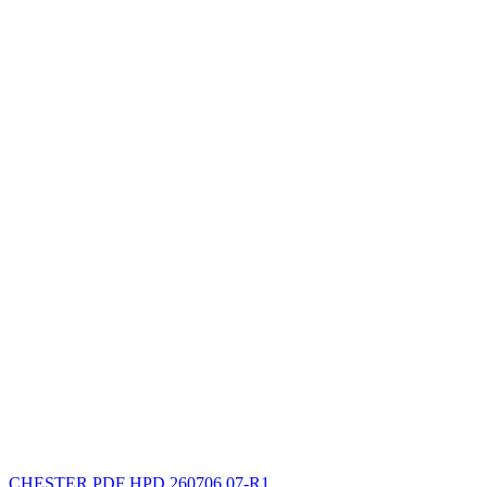
CHESTER
PDF
HPD.260706.07-R1