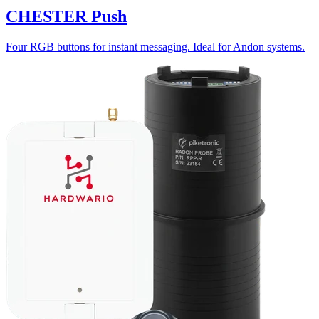
CHESTER Push
Four RGB buttons for instant messaging. Ideal for Andon systems.