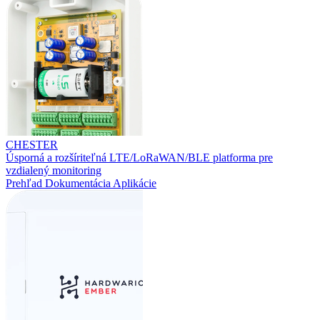
CHESTER
Úsporná a rozšíriteľná LTE/LoRaWAN/BLE platforma pre
vzdialený monitoring
Prehľad
Dokumentácia
Aplikácie