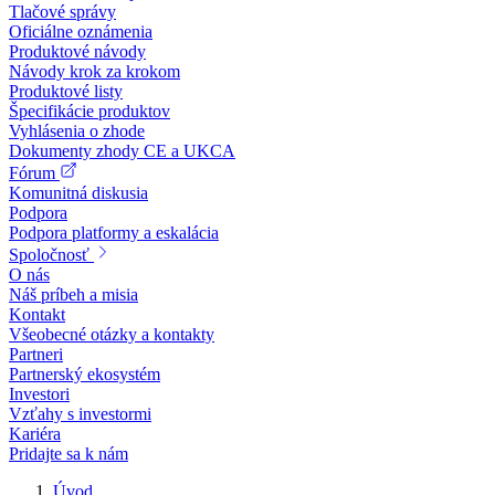
Tlačové správy
Oficiálne oznámenia
Produktové návody
Návody krok za krokom
Produktové listy
Špecifikácie produktov
Vyhlásenia o zhode
Dokumenty zhody CE a UKCA
Fórum
Komunitná diskusia
Podpora
Podpora platformy a eskalácia
Spoločnosť
O nás
Náš príbeh a misia
Kontakt
Všeobecné otázky a kontakty
Partneri
Partnerský ekosystém
Investori
Vzťahy s investormi
Kariéra
Pridajte sa k nám
Úvod