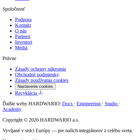
Spoločnosť
Podpora
Kontakt
O nás
Partneri
Investori
Médiá
Právne
Zásady ochrany súkromia
Obchodné podmienky
Zásady používania cookies
Nastavenie cookies
Recyklácia
Ďalšie weby HARDWARIO:
Docs
·
Engineering
·
Studio
·
Academy
Copyright © 2026 HARDWARIO a.s.
Vyvíjané v srdci Európy — pre našich integrátorov z celého sveta.