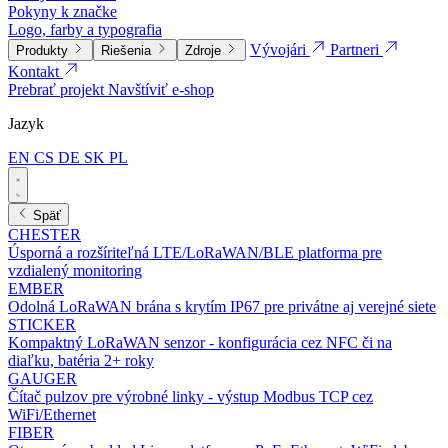
Pokyny k značke
Logo, farby a typografia
Vývojári
Partneri
Produkty
Riešenia
Zdroje
Kontakt
Prebrať projekt
Navštíviť e-shop
Jazyk
EN
CS
DE
SK
PL
Späť
CHESTER
Úsporná a rozšíriteľná LTE/LoRaWAN/BLE platforma pre
vzdialený monitoring
EMBER
Odolná LoRaWAN brána s krytím IP67 pre privátne aj verejné siete
STICKER
Kompaktný LoRaWAN senzor - konfigurácia cez NFC či na
diaľku, batéria 2+ roky
GAUGER
Čítač pulzov pre výrobné linky - výstup Modbus TCP cez
WiFi/Ethernet
FIBER