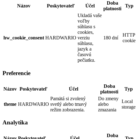
Doba
Názov
Poskytovateľ
Účel
Typ
platnosti
Ukladá vaše
voľby
súhlasu s
cookies,
HTTP
hw_cookie_consent
HARDWARIO
verziu
180 dní
cookie
súhlasu,
jazyk a
časovú
pečiatku.
Preferencie
Doba
Názov
Poskytovateľ
Účel
Typ
platnosti
Pamätá si zvolený
Do zmeny
Local
theme
HARDWARIO
svetlý alebo tmavý
alebo
storage
režim zobrazenia.
zmazania
Analytika
Doba
Názov
Poskytovateľ
Účel
Typ