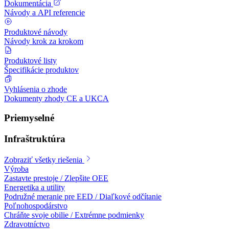
Dokumentácia
Návody a API referencie
Produktové návody
Návody krok za krokom
Produktové listy
Špecifikácie produktov
Vyhlásenia o zhode
Dokumenty zhody CE a UKCA
Priemyselné
Infraštruktúra
Zobraziť všetky riešenia
Výroba
Zastavte prestoje / Zlepšite OEE
Energetika a utility
Podružné meranie pre EED / Diaľkové odčítanie
Poľnohospodárstvo
Chráňte svoje obilie / Extrémne podmienky
Zdravotníctvo