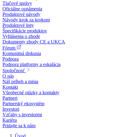
Tlačové správy
Oficiálne oznámenia
Produktové návody
Návody krok za krokom
Produktové listy
Špecifikácie produktov
Vyhlásenia o zhode
Dokumenty zhody CE a UKCA
Fórum
Komunitná diskusia
Podpora
Podpora platformy a eskalácia
Spoločnosť
O nás
Náš príbeh a misia
Kontakt
Všeobecné otázky a kontakty
Partneri
Partnerský ekosystém
Investori
Vzťahy s investormi
Kariéra
Pridajte sa k nám
Úvod