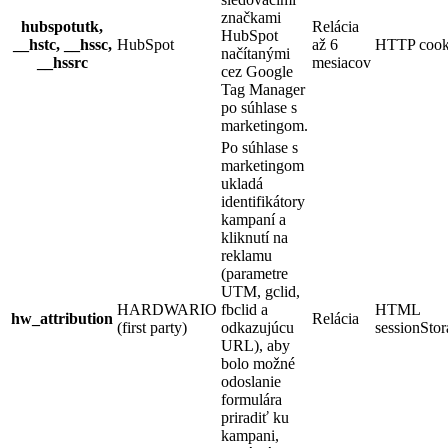
značkami
hubspotutk,
Relácia
HubSpot
__hstc, __hssc,
HubSpot
až 6
HTTP cook
načítanými
__hssrc
mesiacov
cez Google
Tag Manager
po súhlase s
marketingom.
Po súhlase s
marketingom
ukladá
identifikátory
kampaní a
kliknutí na
reklamu
(parametre
UTM, gclid,
HARDWARIO
fbclid a
HTML
hw_attribution
Relácia
(first party)
odkazujúcu
sessionSto
URL), aby
bolo možné
odoslanie
formulára
priradiť ku
kampani,