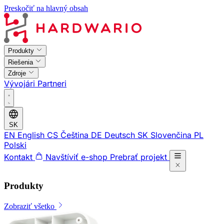
Preskočiť na hlavný obsah
Produkty
Riešenia
Zdroje
Vývojári
Partneri
SK
EN
English
CS
Čeština
DE
Deutsch
SK
Slovenčina
PL
Polski
Kontakt
Navštíviť e-shop
Prebrať projekt
Produkty
Zobraziť všetko