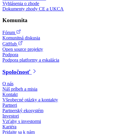
Vyhlásenia o zhode
Dokumenty zhody CE a UKCA
Komunita
Fórum
Komunitná diskusia
GitHub
Open source projekty
Podpora
Podpora platformy a eskalácia
Spoločnosť
O nás
Náš príbeh a misia
Kontakt
Všeobecné otázky a kontakty
Partneri
Partnerský ekosystém
Investori
Vzťahy s investormi
Kariéra
Pridajte sa k nám