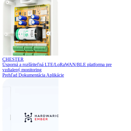
CHESTER
Úsporná a rozšíriteľná LTE/LoRaWAN/BLE platforma pre
vzdialený monitoring
Prehľad
Dokumentácia
Aplikácie