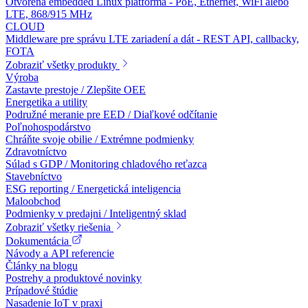
Otvorená embedded Linux platforma - PoE, Ethernet, WiFi alebo
LTE, 868/915 MHz
CLOUD
Middleware pre správu LTE zariadení a dát - REST API, callbacky,
FOTA
Zobraziť všetky produkty
Výroba
Zastavte prestoje / Zlepšite OEE
Energetika a utility
Podružné meranie pre EED / Diaľkové odčítanie
Poľnohospodárstvo
Chráňte svoje obilie / Extrémne podmienky
Zdravotníctvo
Súlad s GDP / Monitoring chladového reťazca
Stavebníctvo
ESG reporting / Energetická inteligencia
Maloobchod
Podmienky v predajni / Inteligentný sklad
Zobraziť všetky riešenia
Dokumentácia
Návody a API referencie
Články na blogu
Postrehy a produktové novinky
Prípadové štúdie
Nasadenie IoT v praxi