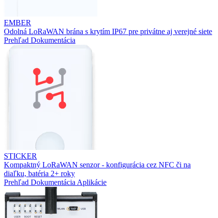
EMBER
Odolná LoRaWAN brána s krytím IP67 pre privátne aj verejné siete
Prehľad
Dokumentácia
STICKER
Kompaktný LoRaWAN senzor - konfigurácia cez NFC či na
diaľku, batéria 2+ roky
Prehľad
Dokumentácia
Aplikácie