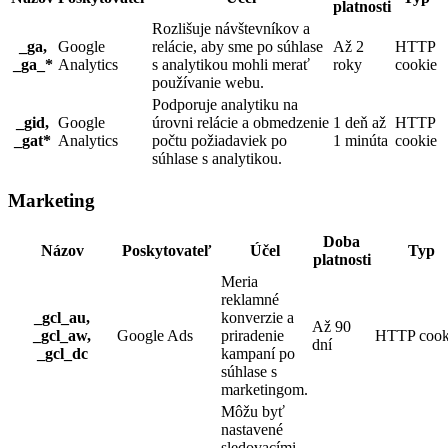
platnosti
Rozlišuje návštevníkov a
_ga,
Google
relácie, aby sme po súhlase
Až 2
HTTP
_ga_*
Analytics
s analytikou mohli merať
roky
cookie
používanie webu.
Podporuje analytiku na
_gid,
Google
úrovni relácie a obmedzenie
1 deň až
HTTP
_gat*
Analytics
počtu požiadaviek po
1 minúta
cookie
súhlase s analytikou.
Marketing
Doba
Názov
Poskytovateľ
Účel
Typ
platnosti
Meria
reklamné
_gcl_au,
konverzie a
Až 90
_gcl_aw,
Google Ads
priradenie
HTTP cook
dní
_gcl_dc
kampaní po
súhlase s
marketingom.
Môžu byť
nastavené
sledovacími