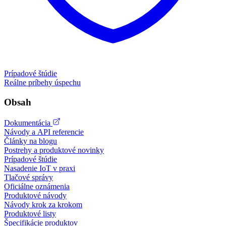
Prípadové štúdie
Reálne príbehy úspechu
Obsah
Dokumentácia
Návody a API referencie
Články na blogu
Postrehy a produktové novinky
Prípadové štúdie
Nasadenie IoT v praxi
Tlačové správy
Oficiálne oznámenia
Produktové návody
Návody krok za krokom
Produktové listy
Špecifikácie produktov