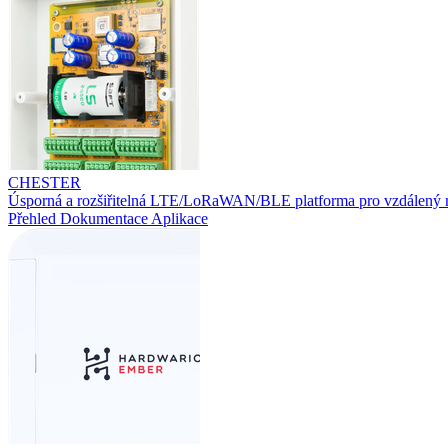
CHESTER
Úsporná a rozšiřitelná LTE/LoRaWAN/BLE platforma pro vzdálený 
Přehled
Dokumentace
Aplikace