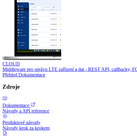
CLOUD
Middleware pro správu LTE zařízení a dat - REST API, callbacky, 
Přehled
Dokumentace
Zdroje
Dokumentace
Návody a API reference
Produktové návody
Návody krok za krokem