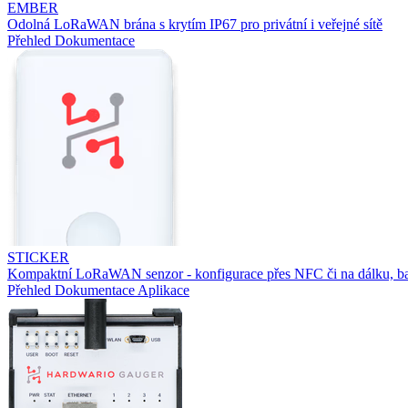
EMBER
Odolná LoRaWAN brána s krytím IP67 pro privátní i veřejné sítě
Přehled
Dokumentace
STICKER
Kompaktní LoRaWAN senzor - konfigurace přes NFC či na dálku, ba
Přehled
Dokumentace
Aplikace