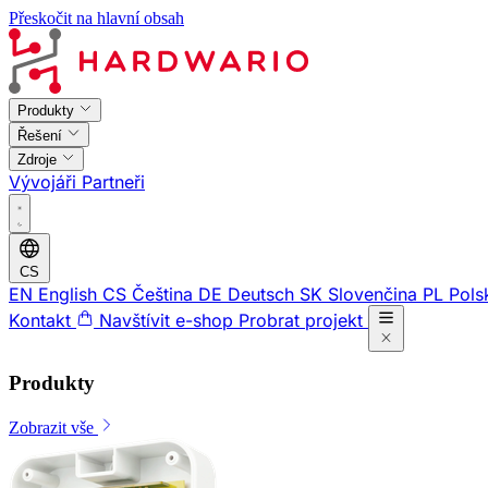
Přeskočit na hlavní obsah
Produkty
Řešení
Zdroje
Vývojáři
Partneři
CS
EN
English
CS
Čeština
DE
Deutsch
SK
Slovenčina
PL
Pols
Kontakt
Navštívit e-shop
Probrat projekt
Produkty
Zobrazit vše