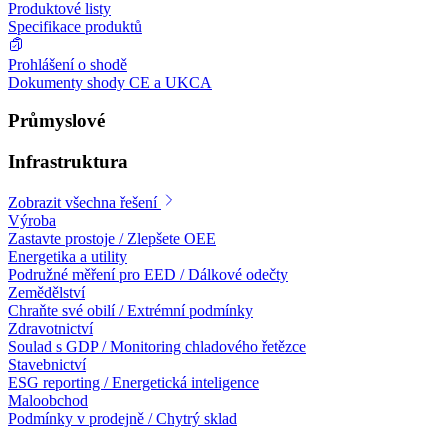
Produktové listy
Specifikace produktů
Prohlášení o shodě
Dokumenty shody CE a UKCA
Průmyslové
Infrastruktura
Zobrazit všechna řešení
Výroba
Zastavte prostoje / Zlepšete OEE
Energetika a utility
Podružné měření pro EED / Dálkové odečty
Zemědělství
Chraňte své obilí / Extrémní podmínky
Zdravotnictví
Soulad s GDP / Monitoring chladového řetězce
Stavebnictví
ESG reporting / Energetická inteligence
Maloobchod
Podmínky v prodejně / Chytrý sklad