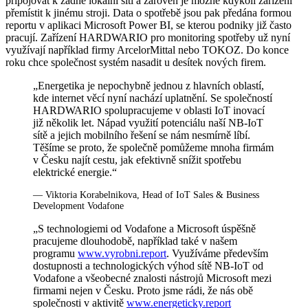
připojovat k žádné lokální síti a zároveň je možné kdykoli zařízení
přemístit k jinému stroji. Data o spotřebě jsou pak předána formou
reportu v aplikaci Microsoft Power BI, se kterou podniky již často
pracují. Zařízení HARDWARIO pro monitoring spotřeby už nyní
využívají například firmy ArcelorMittal nebo TOKOZ. Do konce
roku chce společnost systém nasadit u desítek nových firem.
„Energetika je nepochybně jednou z hlavních oblastí,
kde internet věcí nyní nachází uplatnění. Se společností
HARDWARIO spolupracujeme v oblasti IoT inovací
již několik let. Nápad využití potenciálu naší NB-IoT
sítě a jejich mobilního řešení se nám nesmírně líbí.
Těšíme se proto, že společně pomůžeme mnoha firmám
v Česku najít cestu, jak efektivně snížit spotřebu
elektrické energie.“
— Viktoria Korabelnikova, Head of IoT Sales & Business
Development Vodafone
„S technologiemi od Vodafone a Microsoft úspěšně
pracujeme dlouhodobě, například také v našem
programu
www.vyrobni.report
. Využíváme především
dostupnosti a technologických výhod sítě NB-IoT od
Vodafone a všeobecné znalosti nástrojů Microsoft mezi
firmami nejen v Česku. Proto jsme rádi, že nás obě
společnosti v aktivitě
www.energeticky.report