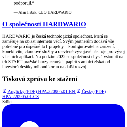
podporují.“
— Alan Fabik, CEO HARDWARIO
O společnosti HARDWARIO
HARDWARIO je česká technologická společnost, která se
zaměřuje na oblast internetu věcí. Svým partnerům dodává vše
potřebné pro úspěšné IoT projekty – konfigurovatelná zařízení,
konektivitu, cloudové služby a otevřené vývojové nástroje pro vývoj
vlastních aplikací. Na podzim 2022 se společnost chystá vstoupit na
trh START pražské burzy cenných papírů s ambicí získat od
investorů desítky milionů korun na další rozvoj.
Tisková zpráva ke stažení
Anglicky (PDF)
HPA.220905.01-EN
Česky (PDF)
HPA.220905.01-CS
Sdílet