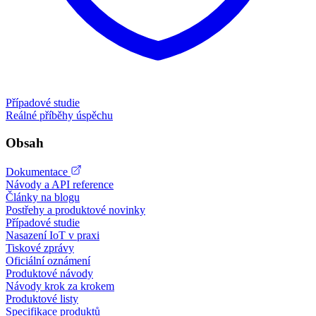
Případové studie
Reálné příběhy úspěchu
Obsah
Dokumentace
Návody a API reference
Články na blogu
Postřehy a produktové novinky
Případové studie
Nasazení IoT v praxi
Tiskové zprávy
Oficiální oznámení
Produktové návody
Návody krok za krokem
Produktové listy
Specifikace produktů