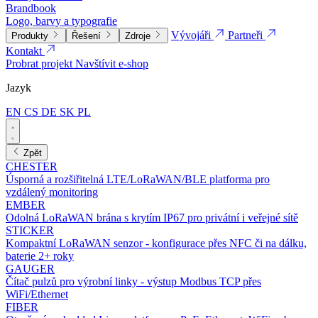
Brandbook
Logo, barvy a typografie
Vývojáři
Partneři
Produkty
Řešení
Zdroje
Kontakt
Probrat projekt
Navštívit e-shop
Jazyk
EN
CS
DE
SK
PL
Zpět
CHESTER
Úsporná a rozšiřitelná LTE/LoRaWAN/BLE platforma pro
vzdálený monitoring
EMBER
Odolná LoRaWAN brána s krytím IP67 pro privátní i veřejné sítě
STICKER
Kompaktní LoRaWAN senzor - konfigurace přes NFC či na dálku,
baterie 2+ roky
GAUGER
Čítač pulzů pro výrobní linky - výstup Modbus TCP přes
WiFi/Ethernet
FIBER