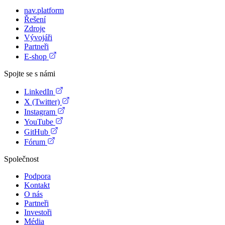
nav.platform
Řešení
Zdroje
Vývojáři
Partneři
E-shop
Spojte se s námi
LinkedIn
X (Twitter)
Instagram
YouTube
GitHub
Fórum
Společnost
Podpora
Kontakt
O nás
Partneři
Investoři
Média