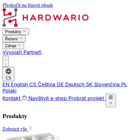
Přeskočit na hlavní obsah
Produkty
Řešení
Zdroje
Vývojáři
Partneři
CS
EN
English
CS
Čeština
DE
Deutsch
SK
Slovenčina
PL
Polski
Kontakt
Navštívit e-shop
Probrat projekt
Produkty
Zobrazit vše