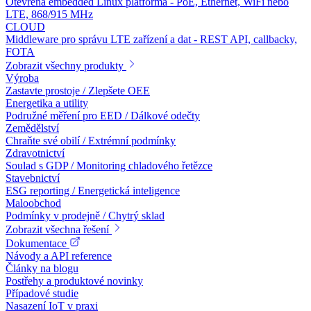
Otevřená embedded Linux platforma - PoE, Ethernet, WiFi nebo
LTE, 868/915 MHz
CLOUD
Middleware pro správu LTE zařízení a dat - REST API, callbacky,
FOTA
Zobrazit všechny produkty
Výroba
Zastavte prostoje / Zlepšete OEE
Energetika a utility
Podružné měření pro EED / Dálkové odečty
Zemědělství
Chraňte své obilí / Extrémní podmínky
Zdravotnictví
Soulad s GDP / Monitoring chladového řetězce
Stavebnictví
ESG reporting / Energetická inteligence
Maloobchod
Podmínky v prodejně / Chytrý sklad
Zobrazit všechna řešení
Dokumentace
Návody a API reference
Články na blogu
Postřehy a produktové novinky
Případové studie
Nasazení IoT v praxi