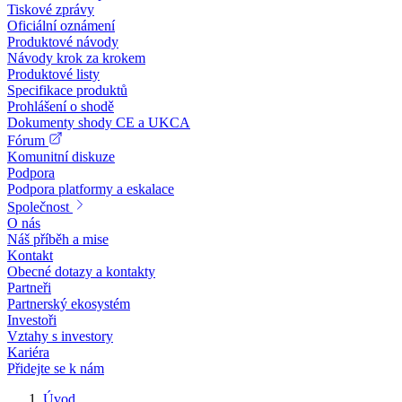
Tiskové zprávy
Oficiální oznámení
Produktové návody
Návody krok za krokem
Produktové listy
Specifikace produktů
Prohlášení o shodě
Dokumenty shody CE a UKCA
Fórum
Komunitní diskuze
Podpora
Podpora platformy a eskalace
Společnost
O nás
Náš příběh a mise
Kontakt
Obecné dotazy a kontakty
Partneři
Partnerský ekosystém
Investoři
Vztahy s investory
Kariéra
Přidejte se k nám
Úvod