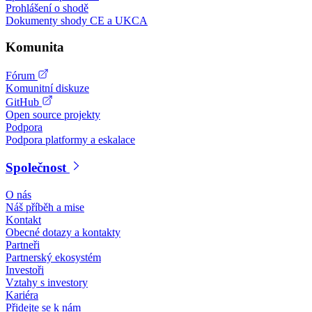
Prohlášení o shodě
Dokumenty shody CE a UKCA
Komunita
Fórum
Komunitní diskuze
GitHub
Open source projekty
Podpora
Podpora platformy a eskalace
Společnost
O nás
Náš příběh a mise
Kontakt
Obecné dotazy a kontakty
Partneři
Partnerský ekosystém
Investoři
Vztahy s investory
Kariéra
Přidejte se k nám