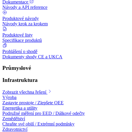
Dokumentace
Návody a API reference
Produktové návody
Návody krok za krokem
Produktové listy
Specifikace produktů
Prohlášení o shodě
Dokumenty shody CE a UKCA
Průmyslové
Infrastruktura
Zobrazit všechna řešení
Výroba
Zastavte prostoje / Zlepšete OEE
Energetika a utility
Podružné měření pro EED / Dálkové odečty
Zemědělství
Chraňte své obilí / Extrémní podmínky
Zdravotnictví