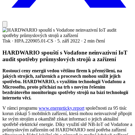
Tisk
·
HPA.220905.01-CS
·
5. září 2022
·
2 min čtení
HARDWARIO spouští s Vodafone neinvazivní IoT
audit spotřeby průmyslových strojů a zařízení
Rostoucí ceny energií vedou většinu firem k přemýšlení, na
jakých strojích, zařízeních a procesech mohou snížit jejich
spotřebu. HARDWARIO, s využitím technologií Vodafonu a
Microsoftu, proto přichází na trh s novým řešením
bezdrátového monitoringu spotřeby strojů na bázi technologií
internetu věcí.
V rámci programu
www.energeticky.report
společnosti za 95 tisíc
korun získají 5 mobilních zařízení, která mohou neinvazivně připojit
ke svým strojům a okamžitě získat informaci o jejich aktuální
spotřebě elektrické energie. Díky využití sítě NB-IoT od Vodafone a
průmyslovým zařízením od HARDWARIO není potřeba zařízení