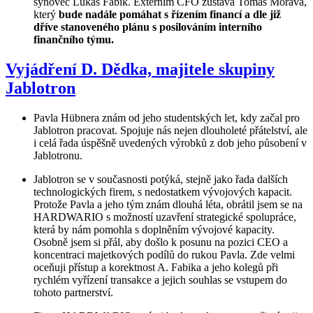
synovec Lukáš Fabik. Externím CFO zůstává Tomáš Morava,
který
bude nadále pomáhat s řízením financí a dle již
dříve stanoveného plánu s posilováním interního
finančního týmu.
Vyjádření D. Dědka, majitele skupiny
Jablotron
Pavla Hübnera znám od jeho studentských let, kdy začal pro
Jablotron pracovat. Spojuje nás nejen dlouholeté přátelství, ale
i celá řada úspěšně uvedených výrobků z dob jeho působení v
Jablotronu.
Jablotron se v současnosti potýká, stejně jako řada dalších
technologických firem, s nedostatkem vývojových kapacit.
Protože Pavla a jeho tým znám dlouhá léta, obrátil jsem se na
HARDWARIO s možností uzavření strategické spolupráce,
která by nám pomohla s doplněním vývojové kapacity.
Osobně jsem si přál, aby došlo k posunu na pozici CEO a
koncentraci majetkových podílů do rukou Pavla. Zde velmi
oceňuji přístup a korektnost A. Fabika a jeho kolegů při
rychlém vyřízení transakce a jejich souhlas se vstupem do
tohoto partnerství.