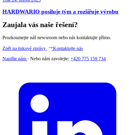
HARDWARIO posiluje tým a rozšiřuje výrobu
Zaujala vás naše řešení?
Prozkoumejte náš newsroom nebo nás kontaktujte přímo.
Zpět na tiskové zprávy
Kontaktujte nás
Napište nám
·
Nebo nám zavolejte:
+420 775 159 734