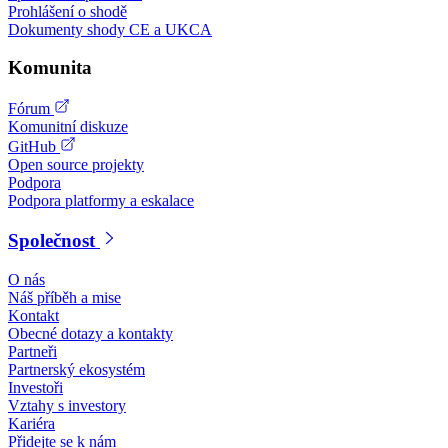
Prohlášení o shodě
Dokumenty shody CE a UKCA
Komunita
Fórum
Komunitní diskuze
GitHub
Open source projekty
Podpora
Podpora platformy a eskalace
Společnost
O nás
Náš příběh a mise
Kontakt
Obecné dotazy a kontakty
Partneři
Partnerský ekosystém
Investoři
Vztahy s investory
Kariéra
Přidejte se k nám