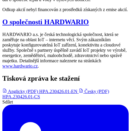
Odkup akcií nebyl financován z prostředků získaných z emise akcií.
O společnosti HARDWARIO
HARDWARIO a.s. je česká technologická společnost, která se
zaměřuje na oblast IoT – internetu věcí. Svým zákazníkům
poskytuje konfigurovatelná IoT zařízení, konektivitu a cloudové
služby. Společně s partnery úspěšně zavádí IoT projekty ve výrobě,
energetice, zemědělství, maloobchodě, zdravotnictví nebo správě
majetku. Detailnější informace naleznete na stránkách
www.hardwario.cz
.
Tisková zpráva ke stažení
Anglicky (PDF)
HPA.230426.01-EN
Česky (PDF)
HPA.230426.01-CS
Sdílet