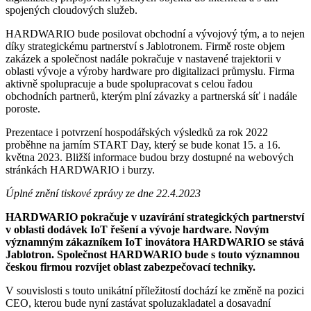
spojených cloudových služeb.
HARDWARIO bude posilovat obchodní a vývojový tým, a to nejen
díky strategickému partnerství s Jablotronem. Firmě roste objem
zakázek a společnost nadále pokračuje v nastavené trajektorii v
oblasti vývoje a výroby hardware pro digitalizaci průmyslu. Firma
aktivně spolupracuje a bude spolupracovat s celou řadou
obchodních partnerů, kterým plní závazky a partnerská síť i nadále
poroste.
Prezentace i potvrzení hospodářských výsledků za rok 2022
proběhne na jarním START Day, který se bude konat 15. a 16.
května 2023. Bližší informace budou brzy dostupné na webových
stránkách HARDWARIO i burzy.
Úplné znění tiskové zprávy ze dne 22.4.2023
HARDWARIO pokračuje v uzavírání strategických partnerství
v oblasti dodávek IoT řešení a vývoje hardware. Novým
významným zákazníkem IoT inovátora HARDWARIO se stává
Jablotron. Společnost HARDWARIO bude s touto významnou
českou firmou rozvíjet oblast zabezpečovací techniky.
V souvislosti s touto unikátní příležitostí dochází ke změně na pozici
CEO, kterou bude nyní zastávat spoluzakladatel a dosavadní