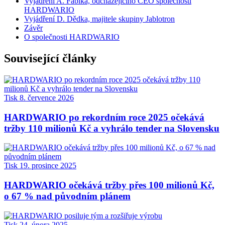
Vyjádření A. Fabika, odcházejícího CEO společnosti
HARDWARIO
Vyjádření D. Dědka, majitele skupiny Jablotron
Závěr
O společnosti HARDWARIO
Související články
Tisk
8. července 2026
HARDWARIO po rekordním roce 2025 očekává
tržby 110 milionů Kč a vyhrálo tender na Slovensku
Tisk
19. prosince 2025
HARDWARIO očekává tržby přes 100 milionů Kč,
o 67 % nad původním plánem
Tisk
24. února 2025