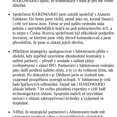
HARDWARIO ujistil, že komunikace s nimi je pro mě velmi
důležitá.
Společnost HARDWARIO jsem založil společně s Alanem
Fabikem. Do firmy jsem vložil, stejně jako on, kromě financí,
i celé své know-how. Firma se pod naším vedením stala
jedním z nejviditelnějších hráčů na poli průmyslového IoT, a
to nejen v Česku. Rozvoj společnosti byl několikrát podpořen
investory, se kterými jsme vždy férově komunikovali a jsem
přesvědčen, že jsme si získali jejich důvěru.
Příležitost strategicky spolupracovat s Jablotronem přišla v
období, kdy úspěšně uzavíráme dlouhodobé kontrakty s
našimi partnery – přesně v souladu s našimi plány
zveřejněnými v rámci IPO. Partnerství s Jablotronem vnímám
jako další posílení našeho růstu, a to co do velikosti týmu, tak
prodejů. Po diskuzích s p. Dědkem jsem se rozhodl tuto
vzájemně prospěšnou synergii uchopit. V Jablotronu je celá
řada špičkových odborníků. Stejně tak i HARDWARIO
získalo během 7 let svého působení expertízu v celé řadě
technologických oblastí. Spojením našich sil urychlíme
inovaci v oblasti zabezpečovací techniky a vzájemně se
doplníme.
Věřím, že strategické partnerství s Jablotronem bude mít
významný pozitivní odraz v hospodářských výsledcích