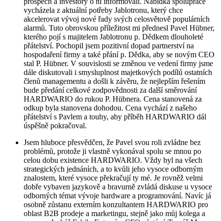
prospěch a investory o ní informovali. Nabídka spolupráce
vycházela z aktuální potřeby Jablotronu, který chce
akcelerovat vývoj nové řady svých celosvětově populárních
alarmů. Tuto obrovskou příležitost mi přednesl Pavel Hübner,
kterého pojí s majitelem Jablotronu p. Dědkem dlouholeté
přátelství. Pochopil jsem pozitivní dopad partnerství na
hospodaření firmy a také přání p. Dědka, aby se novým CEO
stal P. Hübner. V souvislosti se změnou ve vedení firmy jsme
dále diskutovali i smysluplnost majetkových podílů ostatních
členů managementu a došli k závěru, že nejlepším řešením
bude předání celkové zodpovědnosti za další směrování
HARDWARIO do rukou P. Hübnera. Cena stanovená za
odkup byla stanovena dohodou. Cena vychází z našeho
přátelství s Pavlem a touhy, aby příběh HARDWARIO dál
úspěšně pokračoval.
Jsem hluboce přesvědčen, že Pavel svou roli zvládne bez
problémů, protože ji vlastně vykonával spolu se mnou po
celou dobu existence HARDWARIO. Vždy byl na všech
strategických jednáních, a to kvůli jeho vysoce odborným
znalostem, které vysoce překračují ty mé. Je rovněž velmi
dobře vybaven jazykově a bravurně zvládá diskuse u vysoce
odborných témat vývoje hardware a programování. Navíc já
osobně zůstanu externím konzultantem HARDWARIO pro
oblast B2B prodeje a marketingu, stejně jako můj kolega a