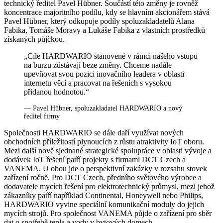
technický ředitel Pavel Hübner. Součástí této změny je rovněž
koncentrace majoritního podílu, kdy se hlavním akcionářem stává
Pavel Hübner, který odkupuje podíly spoluzakladatelů Alana
Fabika, Tomáše Moravy a Lukáše Fabika z vlastních prostředků
získaných půjčkou.
„Cíle HARDWARIO stanovené v rámci našeho vstupu
na burzu zůstávají beze změny. Chceme nadále
upevňovat svou pozici inovačního leadera v oblasti
internetu věcí a pracovat na řešeních s vysokou
přidanou hodnotou.“
— Pavel Hübner, spoluzakladatel HARDWARIO a nový
ředitel firmy
Společnosti HARDWARIO se dále daří využívat nových
obchodních příležitostí plynoucích z růstu atraktivity IoT oboru.
Mezi další nově sjednané strategické spolupráce v oblasti vývoje a
dodávek IoT řešení patří projekty s firmami DCT Czech a
VANEMA. U obou jde o perspektivní zakázky v rozsahu stovek
zařízení ročně. Pro DCT Czech, předního světového výrobce a
dodavatele mycích řešení pro elektrotechnický průmysl, mezi jehož
zákazníky patří například Continental, Honeywell nebo Philips,
HARDWARIO vyvine speciální komunikační moduly do jejich
mycích strojů. Pro společnost VANEMA půjde o zařízení pro sběr
dat o spotřebě tepla a vody v bytových domech.