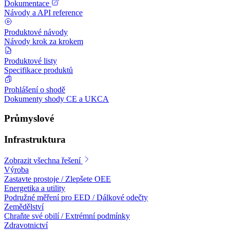
Dokumentace
Návody a API reference
Produktové návody
Návody krok za krokem
Produktové listy
Specifikace produktů
Prohlášení o shodě
Dokumenty shody CE a UKCA
Průmyslové
Infrastruktura
Zobrazit všechna řešení
Výroba
Zastavte prostoje / Zlepšete OEE
Energetika a utility
Podružné měření pro EED / Dálkové odečty
Zemědělství
Chraňte své obilí / Extrémní podmínky
Zdravotnictví