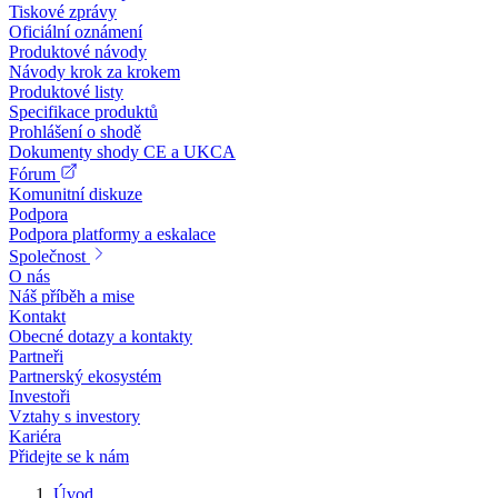
Tiskové zprávy
Oficiální oznámení
Produktové návody
Návody krok za krokem
Produktové listy
Specifikace produktů
Prohlášení o shodě
Dokumenty shody CE a UKCA
Fórum
Komunitní diskuze
Podpora
Podpora platformy a eskalace
Společnost
O nás
Náš příběh a mise
Kontakt
Obecné dotazy a kontakty
Partneři
Partnerský ekosystém
Investoři
Vztahy s investory
Kariéra
Přidejte se k nám
Úvod