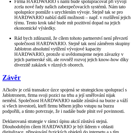
Firma HARDWARIO s námi bude spolupracovat při vývoji
zcela nové řady našich zabezpečovacích systémů. Nám tato
spolupráce pomůže s urychlením vývoje. Stejně tak se pro
HARDWARIO nabízí další možnosti – např. v rozšíření jejich
týmu. Tento krok také bude mít pozitivní dopad na jejich
ekonomické výsledky.
Rád bych zdůraznil, že cílem tohoto partnerství není převzetí
společnosti HARDWARIO. Stejně tak není záměrem skupiny
Jablotron absolutní vytížení vývojové kapacity
HARDWARIO, protože si uvědomujeme nejen závazky v
jejich partnerské síti, ale rovněž rozvoj jejich know-how díky
diverzitě zakázek v různých oborech.
Závěr
Ačkoliv je celá transakce úzce spojená se strategickou spoluprací s
Jablotronem, firma svoji pozici na trhu a její směřování nijak
nemění. Společnost HARDWARIO nadále zůstává na burze a váží
si všech investorů, kteří firmu během jejího vstupu na burzu
podpořili, a tímto potvrzuje, že i nadále bude plnit své povinnosti.
Deklarovaná strategie v rámci úpisu akcií zůstává stejná.
Dlouhodobým cílem HARDWARIO je být lídrem v oblasti
digitalizace, připojování fyzických objektů do internetu a s tím