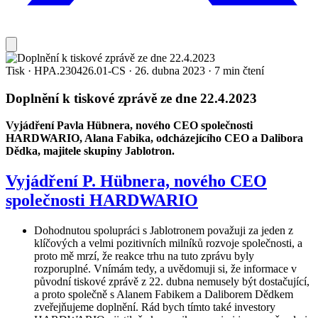
Tisk
·
HPA.230426.01-CS
·
26. dubna 2023
·
7 min čtení
Doplnění k tiskové zprávě ze dne 22.4.2023
Vyjádření Pavla Hübnera, nového CEO společnosti
HARDWARIO, Alana Fabika, odcházejícího CEO a Dalibora
Dědka, majitele skupiny Jablotron.
Vyjádření P. Hübnera, nového CEO
společnosti HARDWARIO
Dohodnutou spolupráci s Jablotronem považuji za jeden z
klíčových a velmi pozitivních milníků rozvoje společnosti, a
proto mě mrzí, že reakce trhu na tuto zprávu byly
rozporuplné. Vnímám tedy, a uvědomuji si, že informace v
původní tiskové zprávě z 22. dubna nemusely být dostačující,
a proto společně s Alanem Fabikem a Daliborem Dědkem
zveřejňujeme doplnění. Rád bych tímto také investory