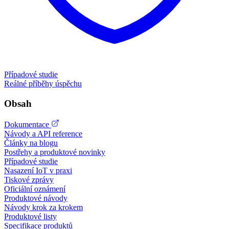
Případové studie
Reálné příběhy úspěchu
Obsah
Dokumentace
Návody a API reference
Články na blogu
Postřehy a produktové novinky
Případové studie
Nasazení IoT v praxi
Tiskové zprávy
Oficiální oznámení
Produktové návody
Návody krok za krokem
Produktové listy
Specifikace produktů