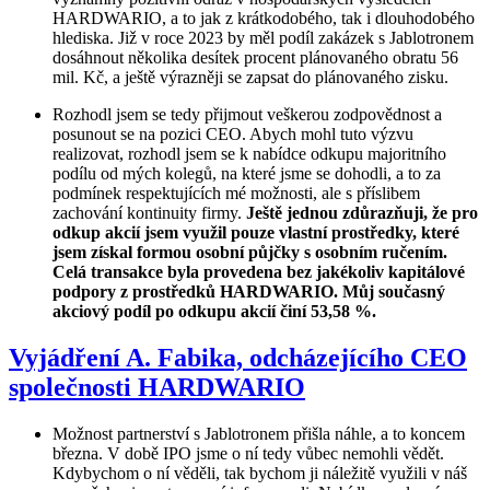
HARDWARIO, a to jak z krátkodobého, tak i dlouhodobého
hlediska. Již v roce 2023 by měl podíl zakázek s Jablotronem
dosáhnout několika desítek procent plánovaného obratu 56
mil. Kč, a ještě výrazněji se zapsat do plánovaného zisku.
Rozhodl jsem se tedy přijmout veškerou zodpovědnost a
posunout se na pozici CEO. Abych mohl tuto výzvu
realizovat, rozhodl jsem se k nabídce odkupu majoritního
podílu od mých kolegů, na které jsme se dohodli, a to za
podmínek respektujících mé možnosti, ale s příslibem
zachování kontinuity firmy.
Ještě jednou zdůrazňuji, že pro
odkup akcií jsem využil pouze vlastní prostředky, které
jsem získal formou osobní půjčky s osobním ručením.
Celá transakce byla provedena bez jakékoliv kapitálové
podpory z prostředků HARDWARIO. Můj současný
akciový podíl po odkupu akcií činí 53,58 %.
Vyjádření A. Fabika, odcházejícího CEO
společnosti HARDWARIO
Možnost partnerství s Jablotronem přišla náhle, a to koncem
března. V době IPO jsme o ní tedy vůbec nemohli vědět.
Kdybychom o ní věděli, tak bychom ji náležitě využili v náš