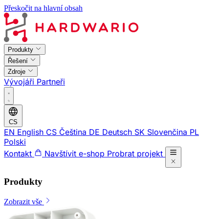
Přeskočit na hlavní obsah
Produkty
Řešení
Zdroje
Vývojáři
Partneři
CS
EN
English
CS
Čeština
DE
Deutsch
SK
Slovenčina
PL
Polski
Kontakt
Navštívit e-shop
Probrat projekt
Produkty
Zobrazit vše