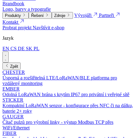
Brandbook
Logo, barvy a typografie
Vývojáři
Partneři
Produkty
Řešení
Zdroje
Kontakt
Probrat projekt
Navštívit e-shop
Jazyk
EN
CS
DE
SK
PL
Zpět
CHESTER
Úsporná a rozšiřitelná LTE/LoRaWAN/BLE platforma pro
vzdálený monitoring
EMBER
Odolná LoRaWAN brána s krytím IP67 pro privátní i veřejné sítě
STICKER
Kompaktní LoRaWAN senzor - konfigurace přes NFC či na dálku,
baterie 2+ roky
GAUGER
Čítač pulzů pro výrobní linky - výstup Modbus TCP přes
WiFi/Ethernet
FIBER