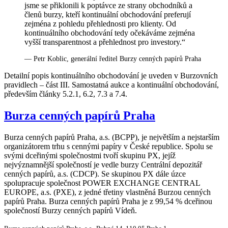
jsme se přiklonili k poptávce ze strany obchodníků a
členů burzy, kteří kontinuální obchodování preferují
zejména z pohledu přehlednosti pro klienty. Od
kontinuálního obchodování tedy očekáváme zejména
vyšší transparentnost a přehlednost pro investory.“
— Petr Koblic, generální ředitel Burzy cenných papírů Praha
Detailní popis kontinuálního obchodování je uveden v Burzovních
pravidlech – část III. Samostatná aukce a kontinuální obchodování,
především články 5.2.1, 6.2, 7.3 a 7.4.
Burza cenných papírů Praha
Burza cenných papírů Praha, a.s. (BCPP), je největším a nejstarším
organizátorem trhu s cennými papíry v České republice. Spolu se
svými dceřinými společnostmi tvoří skupinu PX, jejíž
nejvýznamnější společností je vedle burzy Centrální depozitář
cenných papírů, a.s. (CDCP). Se skupinou PX dále úzce
spolupracuje společnost POWER EXCHANGE CENTRAL
EUROPE, a.s. (PXE), z jedné třetiny vlastněná Burzou cenných
papírů Praha. Burza cenných papírů Praha je z 99,54 % dceřinou
společností Burzy cenných papírů Vídeň.