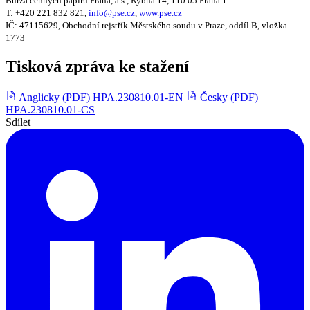
Burza cenných papírů Praha, a.s., Rybná 14, 110 05 Praha 1
T: +420 221 832 821,
info@pse.cz
,
www.pse.cz
IČ: 47115629, Obchodní rejstřík Městského soudu v Praze, oddíl B, vložka
1773
Tisková zpráva ke stažení
Anglicky (PDF)
HPA.230810.01-EN
Česky (PDF)
HPA.230810.01-CS
Sdílet