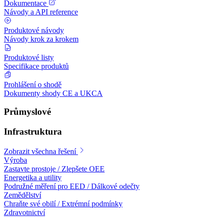
Dokumentace
Návody a API reference
Produktové návody
Návody krok za krokem
Produktové listy
Specifikace produktů
Prohlášení o shodě
Dokumenty shody CE a UKCA
Průmyslové
Infrastruktura
Zobrazit všechna řešení
Výroba
Zastavte prostoje / Zlepšete OEE
Energetika a utility
Podružné měření pro EED / Dálkové odečty
Zemědělství
Chraňte své obilí / Extrémní podmínky
Zdravotnictví