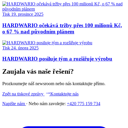
Tisk
19. prosince 2025
HARDWARIO očekává tržby přes 100 milionů Kč,
o 67 % nad původním plánem
Tisk
24. února 2025
HARDWARIO posiluje tým a rozšiřuje výrobu
Zaujala vás naše řešení?
Prozkoumejte náš newsroom nebo nás kontaktujte přímo.
Zpět na tiskové zprávy
Kontaktujte nás
Napište nám
·
Nebo nám zavolejte:
+420 775 159 734