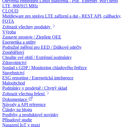
Otevřená embedded Linux platforma - PoE, Ethernet, WiFi nebo
LTE, 868/915 MHz
CLOUD
Middleware pro správu LTE zařízení a dat - REST API, callbacky,
FOTA
Zobrazit všechny produkty
Výroba
Zastavte prostoje / Zlepšete OEE
Energetika a utility
Podružné měření pro EED / Dálkové odečty
Zemědělství
Chraňte své obilí / Extrémní podmínky
Zdravotnictví
Soulad s GDP / Monitoring chladového řetězce
Stavebnictví
ESG reporting / Energetická inteligence
Maloobchod
Podmínky v prodejně / Chytrý sklad
Zobrazit všechna řešení
Dokumentace
Návody a API reference
Články na blogu
Postřehy a produktové novinky
Případové studie
Nasazení IoT v praxi