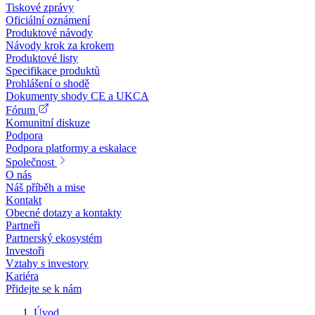
Tiskové zprávy
Oficiální oznámení
Produktové návody
Návody krok za krokem
Produktové listy
Specifikace produktů
Prohlášení o shodě
Dokumenty shody CE a UKCA
Fórum
Komunitní diskuze
Podpora
Podpora platformy a eskalace
Společnost
O nás
Náš příběh a mise
Kontakt
Obecné dotazy a kontakty
Partneři
Partnerský ekosystém
Investoři
Vztahy s investory
Kariéra
Přidejte se k nám
Úvod