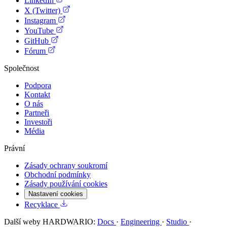
LinkedIn
X (Twitter)
Instagram
YouTube
GitHub
Fórum
Společnost
Podpora
Kontakt
O nás
Partneři
Investoři
Média
Právní
Zásady ochrany soukromí
Obchodní podmínky
Zásady používání cookies
Nastavení cookies
Recyklace
Další weby HARDWARIO:
Docs
·
Engineering
·
Studio
·