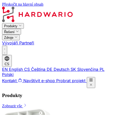
Přeskočit na hlavní obsah
Produkty
Řešení
Zdroje
Vývojáři
Partneři
CS
EN
English
CS
Čeština
DE
Deutsch
SK
Slovenčina
PL
Polski
Kontakt
Navštívit e-shop
Probrat projekt
Produkty
Zobrazit vše