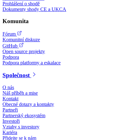
Prohlášení o shodě
Dokumenty shody CE a UKCA
Komunita
Fórum
Komunitní diskuze
GitHub
Open source projekty
Podpora
Podpora platformy a eskalace
Společnost
O nás
Náš příběh a mise
Kontakt
Obecné dotazy a kontakty
Partneři
Partnerský ekosystém
Investoři
Vztahy s investory
Kariéra
Přidejte se k nám