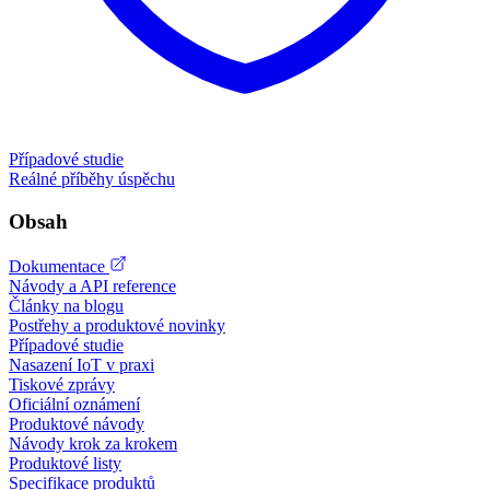
Případové studie
Reálné příběhy úspěchu
Obsah
Dokumentace
Návody a API reference
Články na blogu
Postřehy a produktové novinky
Případové studie
Nasazení IoT v praxi
Tiskové zprávy
Oficiální oznámení
Produktové návody
Návody krok za krokem
Produktové listy
Specifikace produktů