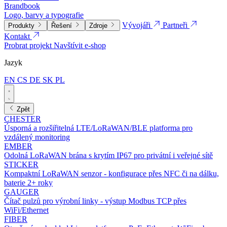
Brandbook
Logo, barvy a typografie
Vývojáři
Partneři
Produkty
Řešení
Zdroje
Kontakt
Probrat projekt
Navštívit e-shop
Jazyk
EN
CS
DE
SK
PL
Zpět
CHESTER
Úsporná a rozšiřitelná LTE/LoRaWAN/BLE platforma pro
vzdálený monitoring
EMBER
Odolná LoRaWAN brána s krytím IP67 pro privátní i veřejné sítě
STICKER
Kompaktní LoRaWAN senzor - konfigurace přes NFC či na dálku,
baterie 2+ roky
GAUGER
Čítač pulzů pro výrobní linky - výstup Modbus TCP přes
WiFi/Ethernet
FIBER