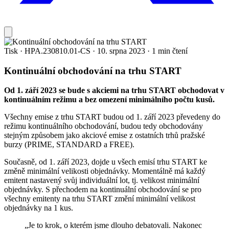
Tisk
·
HPA.230810.01-CS
·
10. srpna 2023
·
1 min čtení
Kontinuální obchodování na trhu START
Od 1. září 2023 se bude s akciemi na trhu START obchodovat v
kontinuálním režimu a bez omezení minimálního počtu kusů.
Všechny emise z trhu START budou od 1. září 2023 převedeny do
režimu kontinuálního obchodování, budou tedy obchodovány
stejným způsobem jako akciové emise z ostatních trhů pražské
burzy (PRIME, STANDARD a FREE).
Současně, od 1. září 2023, dojde u všech emisí trhu START ke
změně minimální velikosti objednávky. Momentálně má každý
emitent nastavený svůj individuální lot, tj. velikost minimální
objednávky. S přechodem na kontinuální obchodování se pro
všechny emitenty na trhu START změní minimální velikost
objednávky na 1 kus.
„Je to krok, o kterém jsme dlouho debatovali. Nakonec