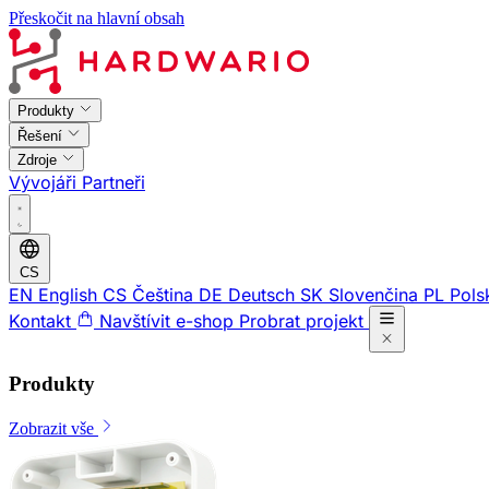
Přeskočit na hlavní obsah
Produkty
Řešení
Zdroje
Vývojáři
Partneři
CS
EN
English
CS
Čeština
DE
Deutsch
SK
Slovenčina
PL
Pols
Kontakt
Navštívit e-shop
Probrat projekt
Produkty
Zobrazit vše