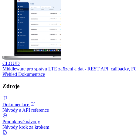
CLOUD
Middleware pro správu LTE zařízení a dat - REST API, callbacky, 
Přehled
Dokumentace
Zdroje
Dokumentace
Návody a API reference
Produktové návody
Návody krok za krokem