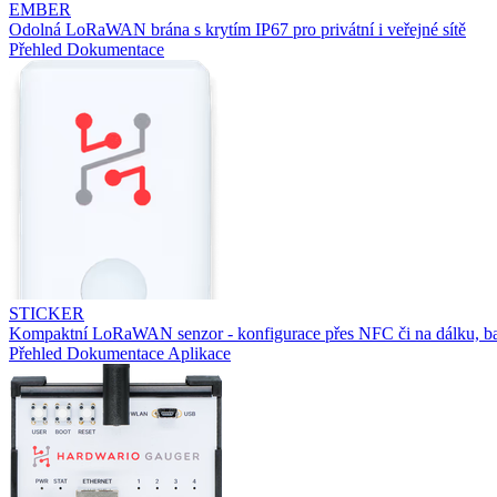
EMBER
Odolná LoRaWAN brána s krytím IP67 pro privátní i veřejné sítě
Přehled
Dokumentace
STICKER
Kompaktní LoRaWAN senzor - konfigurace přes NFC či na dálku, ba
Přehled
Dokumentace
Aplikace