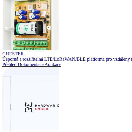
CHESTER
Úsporná a rozšiřitelná LTE/LoRaWAN/BLE platforma pro vzdálený 
Přehled
Dokumentace
Aplikace