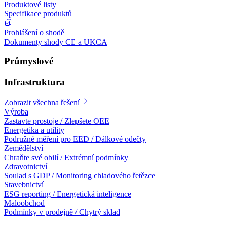
Produktové listy
Specifikace produktů
Prohlášení o shodě
Dokumenty shody CE a UKCA
Průmyslové
Infrastruktura
Zobrazit všechna řešení
Výroba
Zastavte prostoje / Zlepšete OEE
Energetika a utility
Podružné měření pro EED / Dálkové odečty
Zemědělství
Chraňte své obilí / Extrémní podmínky
Zdravotnictví
Soulad s GDP / Monitoring chladového řetězce
Stavebnictví
ESG reporting / Energetická inteligence
Maloobchod
Podmínky v prodejně / Chytrý sklad