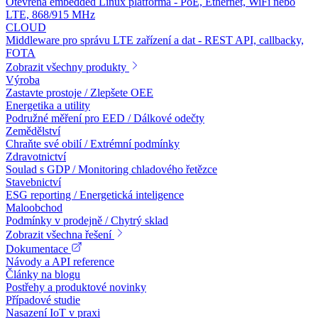
Otevřená embedded Linux platforma - PoE, Ethernet, WiFi nebo
LTE, 868/915 MHz
CLOUD
Middleware pro správu LTE zařízení a dat - REST API, callbacky,
FOTA
Zobrazit všechny produkty
Výroba
Zastavte prostoje / Zlepšete OEE
Energetika a utility
Podružné měření pro EED / Dálkové odečty
Zemědělství
Chraňte své obilí / Extrémní podmínky
Zdravotnictví
Soulad s GDP / Monitoring chladového řetězce
Stavebnictví
ESG reporting / Energetická inteligence
Maloobchod
Podmínky v prodejně / Chytrý sklad
Zobrazit všechna řešení
Dokumentace
Návody a API reference
Články na blogu
Postřehy a produktové novinky
Případové studie
Nasazení IoT v praxi