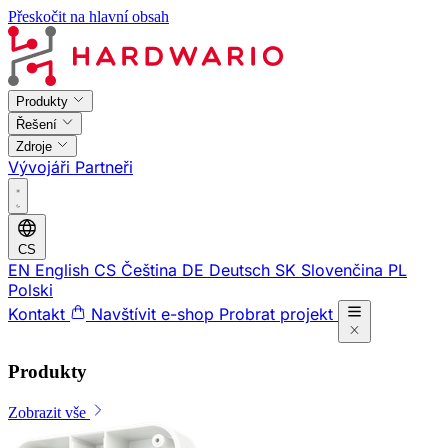
Přeskočit na hlavní obsah
Produkty
Řešení
Zdroje
Vývojáři
Partneři
CS
EN
English
CS
Čeština
DE
Deutsch
SK
Slovenčina
PL
Polski
Kontakt
Navštívit e-shop
Probrat projekt
Produkty
Zobrazit vše