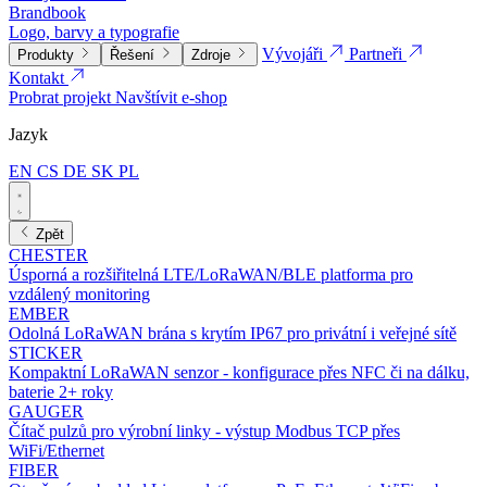
Brandbook
Logo, barvy a typografie
Vývojáři
Partneři
Produkty
Řešení
Zdroje
Kontakt
Probrat projekt
Navštívit e-shop
Jazyk
EN
CS
DE
SK
PL
Zpět
CHESTER
Úsporná a rozšiřitelná LTE/LoRaWAN/BLE platforma pro
vzdálený monitoring
EMBER
Odolná LoRaWAN brána s krytím IP67 pro privátní i veřejné sítě
STICKER
Kompaktní LoRaWAN senzor - konfigurace přes NFC či na dálku,
baterie 2+ roky
GAUGER
Čítač pulzů pro výrobní linky - výstup Modbus TCP přes
WiFi/Ethernet
FIBER