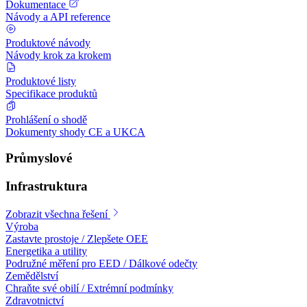
Dokumentace
Návody a API reference
Produktové návody
Návody krok za krokem
Produktové listy
Specifikace produktů
Prohlášení o shodě
Dokumenty shody CE a UKCA
Průmyslové
Infrastruktura
Zobrazit všechna řešení
Výroba
Zastavte prostoje / Zlepšete OEE
Energetika a utility
Podružné měření pro EED / Dálkové odečty
Zemědělství
Chraňte své obilí / Extrémní podmínky
Zdravotnictví