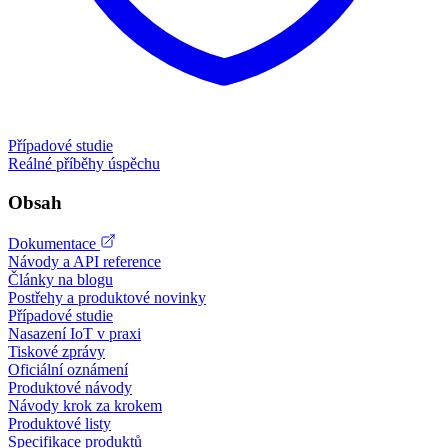
Případové studie
Reálné příběhy úspěchu
Obsah
Dokumentace
Návody a API reference
Články na blogu
Postřehy a produktové novinky
Případové studie
Nasazení IoT v praxi
Tiskové zprávy
Oficiální oznámení
Produktové návody
Návody krok za krokem
Produktové listy
Specifikace produktů