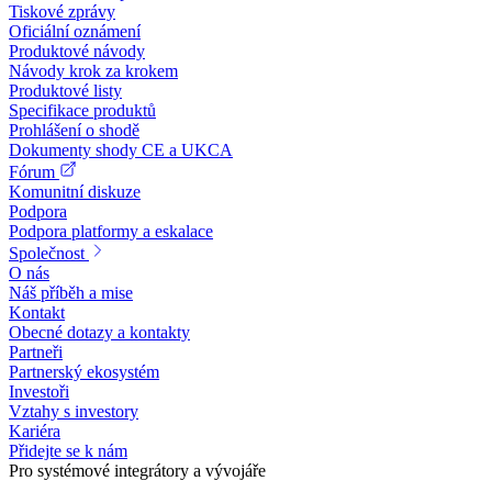
Tiskové zprávy
Oficiální oznámení
Produktové návody
Návody krok za krokem
Produktové listy
Specifikace produktů
Prohlášení o shodě
Dokumenty shody CE a UKCA
Fórum
Komunitní diskuze
Podpora
Podpora platformy a eskalace
Společnost
O nás
Náš příběh a mise
Kontakt
Obecné dotazy a kontakty
Partneři
Partnerský ekosystém
Investoři
Vztahy s investory
Kariéra
Přidejte se k nám
Pro systémové integrátory a vývojáře