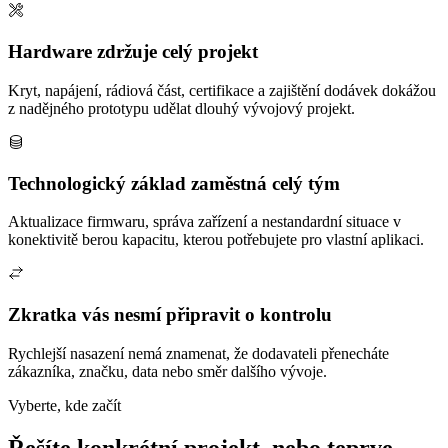
Hardware zdržuje celý projekt
Kryt, napájení, rádiová část, certifikace a zajištění dodávek dokážou
z nadějného prototypu udělat dlouhý vývojový projekt.
Technologický základ zaměstná celý tým
Aktualizace firmwaru, správa zařízení a nestandardní situace v
konektivitě berou kapacitu, kterou potřebujete pro vlastní aplikaci.
Zkratka vás nesmí připravit o kontrolu
Rychlejší nasazení nemá znamenat, že dodavateli přenecháte
zákazníka, značku, data nebo směr dalšího vývoje.
Vyberte, kde začít
Řešíte konkrétní projekt, nebo teprve