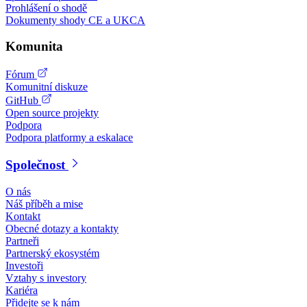
Prohlášení o shodě
Dokumenty shody CE a UKCA
Komunita
Fórum
Komunitní diskuze
GitHub
Open source projekty
Podpora
Podpora platformy a eskalace
Společnost
O nás
Náš příběh a mise
Kontakt
Obecné dotazy a kontakty
Partneři
Partnerský ekosystém
Investoři
Vztahy s investory
Kariéra
Přidejte se k nám