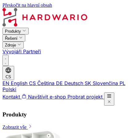
Přeskočit na hlavní obsah
Produkty
Řešení
Zdroje
Vývojáři
Partneři
CS
EN
English
CS
Čeština
DE
Deutsch
SK
Slovenčina
PL
Polski
Kontakt
Navštívit e-shop
Probrat projekt
Produkty
Zobrazit vše