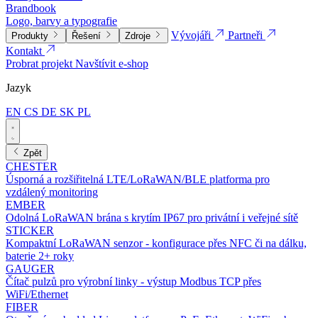
Brandbook
Logo, barvy a typografie
Vývojáři
Partneři
Produkty
Řešení
Zdroje
Kontakt
Probrat projekt
Navštívit e-shop
Jazyk
EN
CS
DE
SK
PL
Zpět
CHESTER
Úsporná a rozšiřitelná LTE/LoRaWAN/BLE platforma pro
vzdálený monitoring
EMBER
Odolná LoRaWAN brána s krytím IP67 pro privátní i veřejné sítě
STICKER
Kompaktní LoRaWAN senzor - konfigurace přes NFC či na dálku,
baterie 2+ roky
GAUGER
Čítač pulzů pro výrobní linky - výstup Modbus TCP přes
WiFi/Ethernet
FIBER