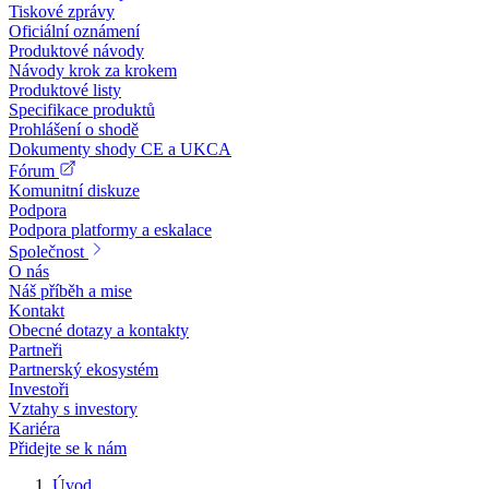
Tiskové zprávy
Oficiální oznámení
Produktové návody
Návody krok za krokem
Produktové listy
Specifikace produktů
Prohlášení o shodě
Dokumenty shody CE a UKCA
Fórum
Komunitní diskuze
Podpora
Podpora platformy a eskalace
Společnost
O nás
Náš příběh a mise
Kontakt
Obecné dotazy a kontakty
Partneři
Partnerský ekosystém
Investoři
Vztahy s investory
Kariéra
Přidejte se k nám
Úvod