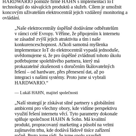
HARDWARIO pomůže firmě HAHN s implementací IoT
technologií do stávajících produktů a služeb. Cílem je umožnit
koncovým uživatelům elektrocentrál jejich vzdálený monitoring a
ovládání.
„Naše elektrocentrály úspěšně dodáváme odběratelům
v rámci celé Evropy. Věříme, že připojením k internetu
se zásadně zvýší jejich atraktivita a tím i naše
konkurenceschopnost. Ačkoli samotná myšlenka
implementace IoT do elektrocentrál vypadá jednoduše,
uvědomujeme si, že pro úspěšné zvládnutí tohoto úkolu
potřebujeme spolehlivého partnera, který má
prokazatelné zkušenosti s doručením škálovatelných
řešení – od hardware, přes přenesení dat, až po
integraci s našimi systémy. Proto jsme si vybrali
HARDWARIO.“
— Lukáš HAHN, majitel společnosti
„Naší strategií je získávat silné partnery s globálními
ambicemi pro všechny obory, kde vidíme perspektivu
využití řešení internetu věcí. Tyto parametry dokonale
splňuje společnost HAHN & Sohn. Má kvalitní
produkt, propracovaný marketing a působí na velmi
zajímavém trhu, kde dodává řádově tisíce zařízení
ročně. Proto jsme rádi, že jsme spolu uzavřeli