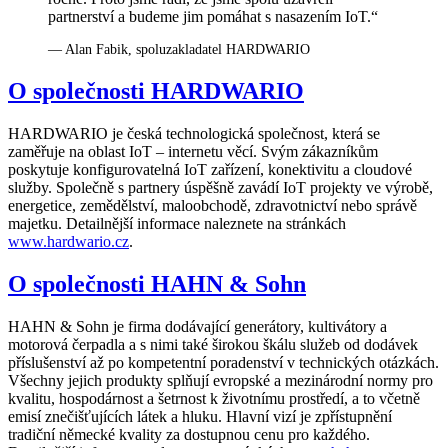
partnerství a budeme jim pomáhat s nasazením IoT.“
— Alan Fabik, spoluzakladatel HARDWARIO
O společnosti HARDWARIO
HARDWARIO je česká technologická společnost, která se
zaměřuje na oblast IoT – internetu věcí. Svým zákazníkům
poskytuje konfigurovatelná IoT zařízení, konektivitu a cloudové
služby. Společně s partnery úspěšně zavádí IoT projekty ve výrobě,
energetice, zemědělství, maloobchodě, zdravotnictví nebo správě
majetku. Detailnější informace naleznete na stránkách
www.hardwario.cz
.
O společnosti HAHN & Sohn
HAHN & Sohn je firma dodávající generátory, kultivátory a
motorová čerpadla a s nimi také širokou škálu služeb od dodávek
příslušenství až po kompetentní poradenství v technických otázkách.
Všechny jejich produkty splňují evropské a mezinárodní normy pro
kvalitu, hospodárnost a šetrnost k životnímu prostředí, a to včetně
emisí znečišťujících látek a hluku. Hlavní vizí je zpřístupnění
tradiční německé kvality za dostupnou cenu pro každého.