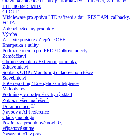
Otevřená embedded Linux platforma - PoE, Ethernet, WiFi nebo
LTE, 868/915 MHz
CLOUD
Middleware pro správu LTE zařízení a dat - REST API, callbacky,
FOTA
Zobrazit všechny produkty
Výroba
Zastavte prostoje / Zlepšete OEE
Energetika a utility
Podružné měření pro EED / Dálkové odečty
Zemědělství
Chraňte své obilí / Extrémní podmínky
Zdravotnictví
Soulad s GDP / Monitoring chladového řetězce
Stavebnictví
ESG reporting / Energetická inteligence
Maloobchod
Podmínky v prodejně / Chytrý sklad
Zobrazit všechna řešení
Dokumentace
Návody a API reference
Články na blogu
Postřehy a produktové novinky
Případové studie
Nasazení IoT v praxi