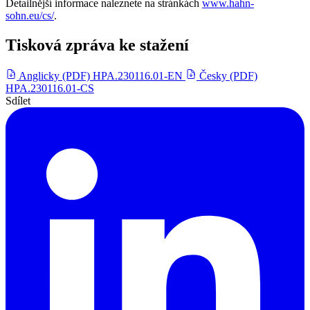
Detailnější informace naleznete na stránkách
www.hahn-
sohn.eu/cs/
.
Tisková zpráva ke stažení
Anglicky (PDF)
HPA.230116.01-EN
Česky (PDF)
HPA.230116.01-CS
Sdílet