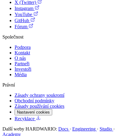
X (Twitter)
Instagram
YouTube
GitHub
Fórum
Společnost
Podpora
Kontakt
O nás
Partneři
Investoři
Média
Právní
Zásady ochrany soukromí
Obchodní podmínky
Zásady používání cookies
Nastavení cookies
Recyklace
Další weby HARDWARIO:
Docs
·
Engineering
·
Studio
·
Academy