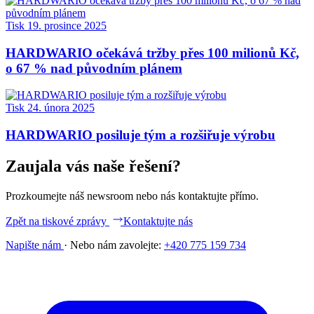
Tisk
19. prosince 2025
HARDWARIO očekává tržby přes 100 milionů Kč,
o 67 % nad původním plánem
Tisk
24. února 2025
HARDWARIO posiluje tým a rozšiřuje výrobu
Zaujala vás naše řešení?
Prozkoumejte náš newsroom nebo nás kontaktujte přímo.
Zpět na tiskové zprávy
Kontaktujte nás
Napište nám
·
Nebo nám zavolejte:
+420 775 159 734