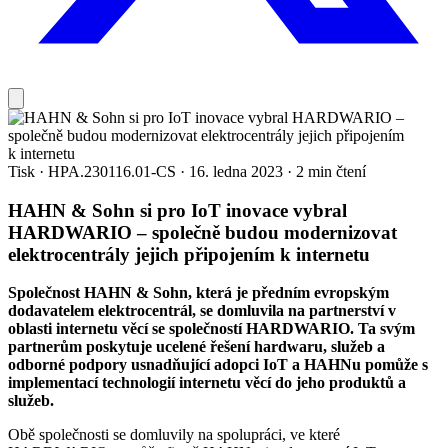
Tisk
·
HPA.230116.01-CS
·
16. ledna 2023
·
2 min čtení
HAHN & Sohn si pro IoT inovace vybral
HARDWARIO – společně budou modernizovat
elektrocentrály jejich připojením k internetu
Společnost HAHN & Sohn, která je předním evropským
dodavatelem elektrocentrál, se domluvila na partnerství v
oblasti internetu věcí se společností HARDWARIO. Ta svým
partnerům poskytuje ucelené řešení hardwaru, služeb a
odborné podpory usnadňující adopci IoT a HAHNu pomůže s
implementací technologií internetu věcí do jeho produktů a
služeb.
Obě společnosti se domluvily na spolupráci, ve které