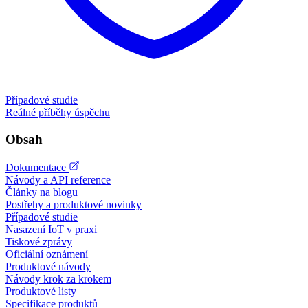
Případové studie
Reálné příběhy úspěchu
Obsah
Dokumentace
Návody a API reference
Články na blogu
Postřehy a produktové novinky
Případové studie
Nasazení IoT v praxi
Tiskové zprávy
Oficiální oznámení
Produktové návody
Návody krok za krokem
Produktové listy
Specifikace produktů