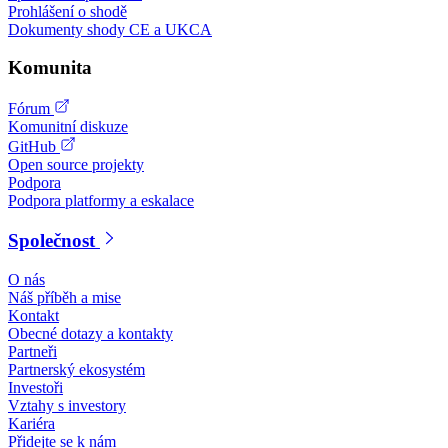
Prohlášení o shodě
Dokumenty shody CE a UKCA
Komunita
Fórum
Komunitní diskuze
GitHub
Open source projekty
Podpora
Podpora platformy a eskalace
Společnost
O nás
Náš příběh a mise
Kontakt
Obecné dotazy a kontakty
Partneři
Partnerský ekosystém
Investoři
Vztahy s investory
Kariéra
Přidejte se k nám