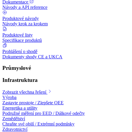
Dokumentace
Návody a API reference
Produktové návody
Návody krok za krokem
Produktové listy
Specifikace produktů
Prohlášení o shodě
Dokumenty shody CE a UKCA
Průmyslové
Infrastruktura
Zobrazit všechna řešení
Výroba
Zastavte prostoje / Zlepšete OEE
Energetika a utility
Podružné měření pro EED / Dálkové odečty
Zemědělství
Chraňte své obilí / Extrémní podmínky
Zdravotnictví