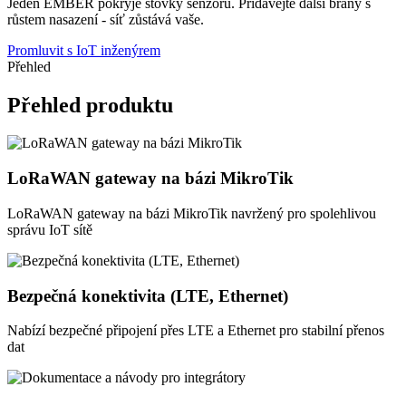
Jeden EMBER pokryje stovky senzorů. Přidávejte další brány s
růstem nasazení - síť zůstává vaše.
Promluvit s IoT inženýrem
Přehled
Přehled produktu
LoRaWAN gateway na bázi MikroTik
LoRaWAN gateway na bázi MikroTik navržený pro spolehlivou
správu IoT sítě
Bezpečná konektivita (LTE, Ethernet)
Nabízí bezpečné připojení přes LTE a Ethernet pro stabilní přenos
dat