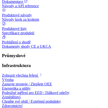
Dokumentace
Návody a API reference
Produktové návody
Návody krok za krokem
Produktové listy
Specifikace produktů
Prohlášení o shodě
Dokumenty shody CE a UKCA
Průmyslové
Infrastruktura
Zobrazit všechna řešení
Výroba
Zastavte prostoje / Zlepšete OEE
Energetika a utility
Podružné měření pro EED / Dálkové odečty
Zemědělství
Chraňte své obilí / Extrémní podmínky
Zdravotnictví