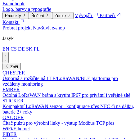
Brandbook
Logo, barvy a typografie
Vývojáři
Partneři
Produkty
Řešení
Zdroje
Kontakt
Probrat projekt
Navštívit e-shop
Jazyk
EN
CS
DE
SK
PL
Zpět
CHESTER
Úsporná a rozšiřitelná LTE/LoRaWAN/BLE platforma pro
vzdálený monitoring
EMBER
Odolná LoRaWAN brána s krytím IP67 pro privátní i veřejné sítě
STICKER
Kompaktní LoRaWAN senzor - konfigurace přes NFC či na dálku,
baterie 2+ roky
GAUGER
Čítač pulzů pro výrobní linky - výstup Modbus TCP přes
WiFi/Ethernet
FIBER