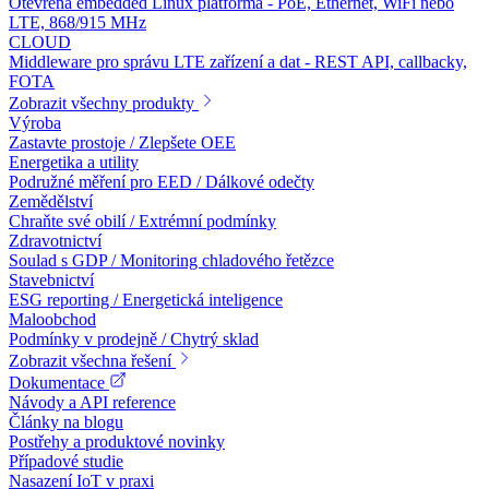
Otevřená embedded Linux platforma - PoE, Ethernet, WiFi nebo
LTE, 868/915 MHz
CLOUD
Middleware pro správu LTE zařízení a dat - REST API, callbacky,
FOTA
Zobrazit všechny produkty
Výroba
Zastavte prostoje / Zlepšete OEE
Energetika a utility
Podružné měření pro EED / Dálkové odečty
Zemědělství
Chraňte své obilí / Extrémní podmínky
Zdravotnictví
Soulad s GDP / Monitoring chladového řetězce
Stavebnictví
ESG reporting / Energetická inteligence
Maloobchod
Podmínky v prodejně / Chytrý sklad
Zobrazit všechna řešení
Dokumentace
Návody a API reference
Články na blogu
Postřehy a produktové novinky
Případové studie
Nasazení IoT v praxi