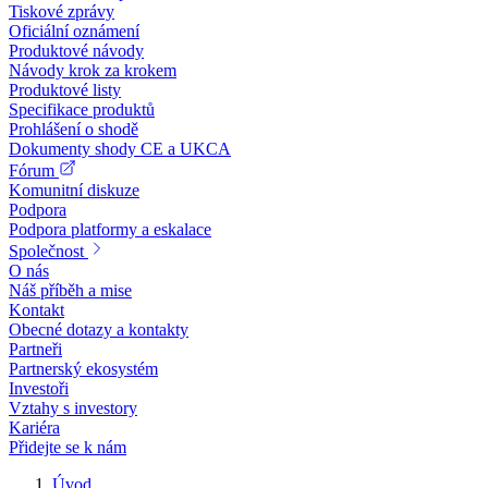
Tiskové zprávy
Oficiální oznámení
Produktové návody
Návody krok za krokem
Produktové listy
Specifikace produktů
Prohlášení o shodě
Dokumenty shody CE a UKCA
Fórum
Komunitní diskuze
Podpora
Podpora platformy a eskalace
Společnost
O nás
Náš příběh a mise
Kontakt
Obecné dotazy a kontakty
Partneři
Partnerský ekosystém
Investoři
Vztahy s investory
Kariéra
Přidejte se k nám
Úvod