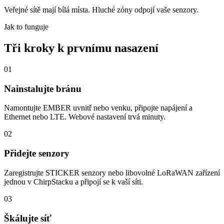
Veřejné sítě mají bílá místa. Hluché zóny odpojí vaše senzory.
Jak to funguje
Tři kroky k prvnímu nasazení
01
Nainstalujte bránu
Namontujte EMBER uvnitř nebo venku, připojte napájení a
Ethernet nebo LTE. Webové nastavení trvá minuty.
02
Přidejte senzory
Zaregistrujte STICKER senzory nebo libovolné LoRaWAN zařízení
jednou v ChirpStacku a připojí se k vaší síti.
03
Škálujte síť