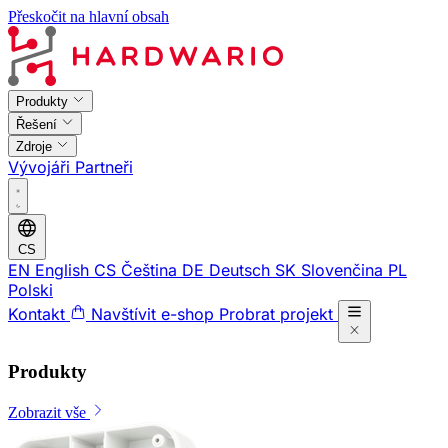
Přeskočit na hlavní obsah
Produkty
Řešení
Zdroje
Vývojáři
Partneři
CS
EN
English
CS
Čeština
DE
Deutsch
SK
Slovenčina
PL
Polski
Kontakt
Navštívit e-shop
Probrat projekt
Produkty
Zobrazit vše