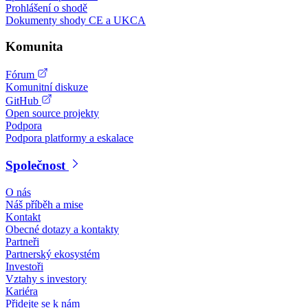
Prohlášení o shodě
Dokumenty shody CE a UKCA
Komunita
Fórum
Komunitní diskuze
GitHub
Open source projekty
Podpora
Podpora platformy a eskalace
Společnost
O nás
Náš příběh a mise
Kontakt
Obecné dotazy a kontakty
Partneři
Partnerský ekosystém
Investoři
Vztahy s investory
Kariéra
Přidejte se k nám