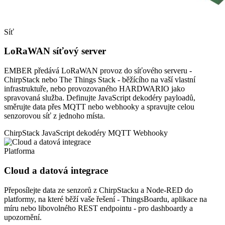
Síť
LoRaWAN síťový server
EMBER předává LoRaWAN provoz do síťového serveru -
ChirpStack nebo The Things Stack - běžícího na vaší vlastní
infrastruktuře, nebo provozovaného HARDWARIO jako
spravovaná služba. Definujte JavaScript dekodéry payloadů,
směrujte data přes MQTT nebo webhooky a spravujte celou
senzorovou síť z jednoho místa.
ChirpStack
JavaScript dekodéry
MQTT
Webhooky
Platforma
Cloud a datová integrace
Přeposílejte data ze senzorů z ChirpStacku a Node-RED do
platformy, na které běží vaše řešení - ThingsBoardu, aplikace na
míru nebo libovolného REST endpointu - pro dashboardy a
upozornění.