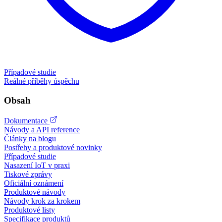
Případové studie
Reálné příběhy úspěchu
Obsah
Dokumentace
Návody a API reference
Články na blogu
Postřehy a produktové novinky
Případové studie
Nasazení IoT v praxi
Tiskové zprávy
Oficiální oznámení
Produktové návody
Návody krok za krokem
Produktové listy
Specifikace produktů