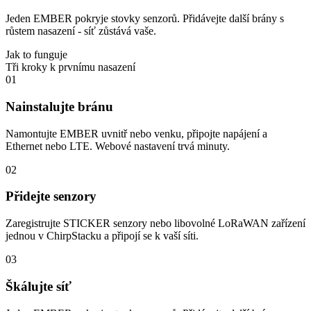
Jeden EMBER pokryje stovky senzorů. Přidávejte další brány s
růstem nasazení - síť zůstává vaše.
Jak to funguje
Tři kroky k prvnímu nasazení
01
Nainstalujte bránu
Namontujte EMBER uvnitř nebo venku, připojte napájení a
Ethernet nebo LTE. Webové nastavení trvá minuty.
02
Přidejte senzory
Zaregistrujte STICKER senzory nebo libovolné LoRaWAN zařízení
jednou v ChirpStacku a připojí se k vaší síti.
03
Škálujte síť