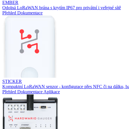
EMBER
Odolná LoRaWAN brána s krytím IP67 pro privátní i veřejné sítě
Přehled
Dokumentace
STICKER
Kompaktní LoRaWAN senzor - konfigurace přes NFC či na dálku, ba
Přehled
Dokumentace
Aplikace