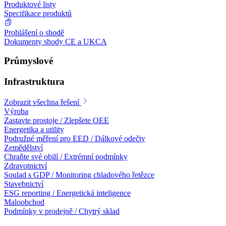
Produktové listy
Specifikace produktů
Prohlášení o shodě
Dokumenty shody CE a UKCA
Průmyslové
Infrastruktura
Zobrazit všechna řešení
Výroba
Zastavte prostoje / Zlepšete OEE
Energetika a utility
Podružné měření pro EED / Dálkové odečty
Zemědělství
Chraňte své obilí / Extrémní podmínky
Zdravotnictví
Soulad s GDP / Monitoring chladového řetězce
Stavebnictví
ESG reporting / Energetická inteligence
Maloobchod
Podmínky v prodejně / Chytrý sklad