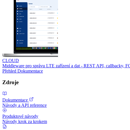
CLOUD
Middleware pro správu LTE zařízení a dat - REST API, callbacky, 
Přehled
Dokumentace
Zdroje
Dokumentace
Návody a API reference
Produktové návody
Návody krok za krokem