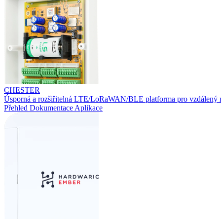
CHESTER
Úsporná a rozšiřitelná LTE/LoRaWAN/BLE platforma pro vzdálený 
Přehled
Dokumentace
Aplikace