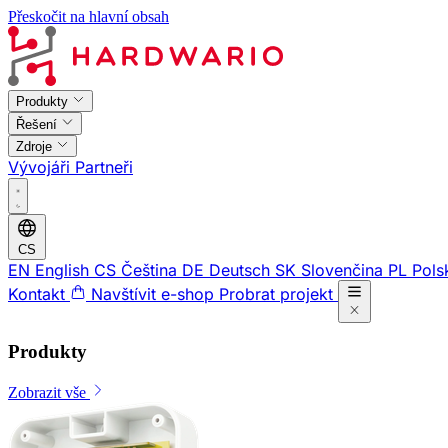
Přeskočit na hlavní obsah
Produkty
Řešení
Zdroje
Vývojáři
Partneři
CS
EN
English
CS
Čeština
DE
Deutsch
SK
Slovenčina
PL
Pols
Kontakt
Navštívit e-shop
Probrat projekt
Produkty
Zobrazit vše