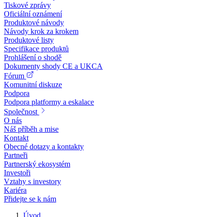
Tiskové zprávy
Oficiální oznámení
Produktové návody
Návody krok za krokem
Produktové listy
Specifikace produktů
Prohlášení o shodě
Dokumenty shody CE a UKCA
Fórum
Komunitní diskuze
Podpora
Podpora platformy a eskalace
Společnost
O nás
Náš příběh a mise
Kontakt
Obecné dotazy a kontakty
Partneři
Partnerský ekosystém
Investoři
Vztahy s investory
Kariéra
Přidejte se k nám
Úvod