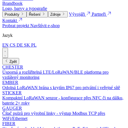
Brandbook
Logo, barvy a typografie
Vývojáři
Partneři
Produkty
Řešení
Zdroje
Kontakt
Probrat projekt
Navštívit e-shop
Jazyk
EN
CS
DE
SK
PL
Zpět
CHESTER
Úsporná a rozšiřitelná LTE/LoRaWAN/BLE platforma pro
vzdálený monitoring
EMBER
Odolná LoRaWAN brána s krytím IP67 pro privátní i veřejné sítě
STICKER
Kompaktní LoRaWAN senzor - konfigurace přes NFC či na dálku,
baterie 2+ roky
GAUGER
Čítač pulzů pro výrobní linky - výstup Modbus TCP přes
WiFi/Ethernet
FIBER