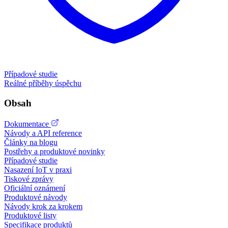
Případové studie
Reálné příběhy úspěchu
Obsah
Dokumentace
Návody a API reference
Články na blogu
Postřehy a produktové novinky
Případové studie
Nasazení IoT v praxi
Tiskové zprávy
Oficiální oznámení
Produktové návody
Návody krok za krokem
Produktové listy
Specifikace produktů