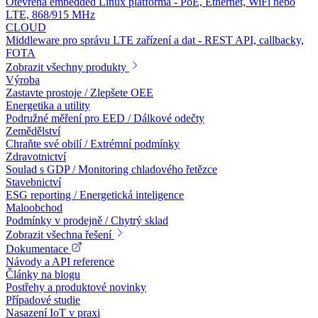
Otevřená embedded Linux platforma - PoE, Ethernet, WiFi nebo
LTE, 868/915 MHz
CLOUD
Middleware pro správu LTE zařízení a dat - REST API, callbacky,
FOTA
Zobrazit všechny produkty
Výroba
Zastavte prostoje / Zlepšete OEE
Energetika a utility
Podružné měření pro EED / Dálkové odečty
Zemědělství
Chraňte své obilí / Extrémní podmínky
Zdravotnictví
Soulad s GDP / Monitoring chladového řetězce
Stavebnictví
ESG reporting / Energetická inteligence
Maloobchod
Podmínky v prodejně / Chytrý sklad
Zobrazit všechna řešení
Dokumentace
Návody a API reference
Články na blogu
Postřehy a produktové novinky
Případové studie
Nasazení IoT v praxi