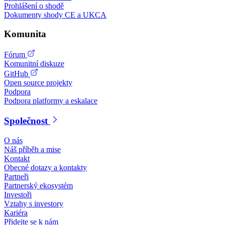
Prohlášení o shodě
Dokumenty shody CE a UKCA
Komunita
Fórum
Komunitní diskuze
GitHub
Open source projekty
Podpora
Podpora platformy a eskalace
Společnost
O nás
Náš příběh a mise
Kontakt
Obecné dotazy a kontakty
Partneři
Partnerský ekosystém
Investoři
Vztahy s investory
Kariéra
Přidejte se k nám