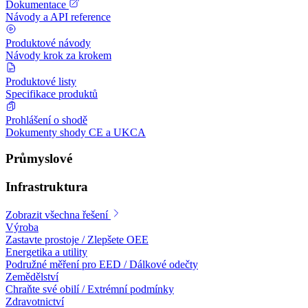
Dokumentace
Návody a API reference
Produktové návody
Návody krok za krokem
Produktové listy
Specifikace produktů
Prohlášení o shodě
Dokumenty shody CE a UKCA
Průmyslové
Infrastruktura
Zobrazit všechna řešení
Výroba
Zastavte prostoje / Zlepšete OEE
Energetika a utility
Podružné měření pro EED / Dálkové odečty
Zemědělství
Chraňte své obilí / Extrémní podmínky
Zdravotnictví