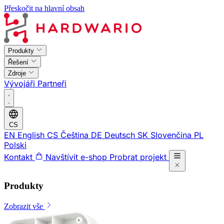
Přeskočit na hlavní obsah
Produkty
Řešení
Zdroje
Vývojáři
Partneři
CS
EN
English
CS
Čeština
DE
Deutsch
SK
Slovenčina
PL
Polski
Kontakt
Navštívit e-shop
Probrat projekt
Produkty
Zobrazit vše