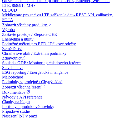
Otevřená embedded Linux platforma - PoE, Ethernet, WiFi nebo
LTE, 868/915 MHz
CLOUD
Middleware pro správu LTE zařízení a dat - REST API, callbacky,
FOTA
Zobrazit všechny produkty
Výroba
Zastavte prostoje / Zlepšete OEE
Energetika a utility
Podružné měření pro EED / Dálkové odečty
Zemědělství
Chraňte své obilí / Extrémní podmínky
Zdravotnictví
Soulad s GDP / Monitoring chladového řetězce
Stavebnictví
ESG reporting / Energetická inteligence
Maloobchod
Podmínky v prodejně / Chytrý sklad
Zobrazit všechna řešení
Dokumentace
Návody a API reference
Články na blogu
Postřehy a produktové novinky
Případové studie
Nasazení IoT v praxi