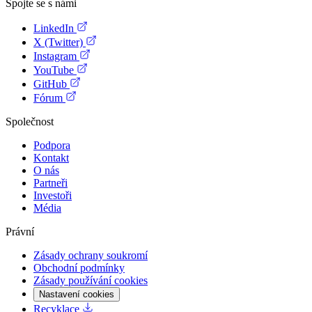
Spojte se s námi
LinkedIn
X (Twitter)
Instagram
YouTube
GitHub
Fórum
Společnost
Podpora
Kontakt
O nás
Partneři
Investoři
Média
Právní
Zásady ochrany soukromí
Obchodní podmínky
Zásady používání cookies
Nastavení cookies
Recyklace