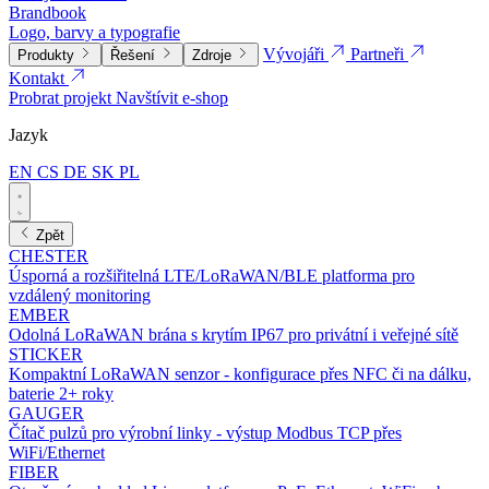
Brandbook
Logo, barvy a typografie
Vývojáři
Partneři
Produkty
Řešení
Zdroje
Kontakt
Probrat projekt
Navštívit e-shop
Jazyk
EN
CS
DE
SK
PL
Zpět
CHESTER
Úsporná a rozšiřitelná LTE/LoRaWAN/BLE platforma pro
vzdálený monitoring
EMBER
Odolná LoRaWAN brána s krytím IP67 pro privátní i veřejné sítě
STICKER
Kompaktní LoRaWAN senzor - konfigurace přes NFC či na dálku,
baterie 2+ roky
GAUGER
Čítač pulzů pro výrobní linky - výstup Modbus TCP přes
WiFi/Ethernet
FIBER