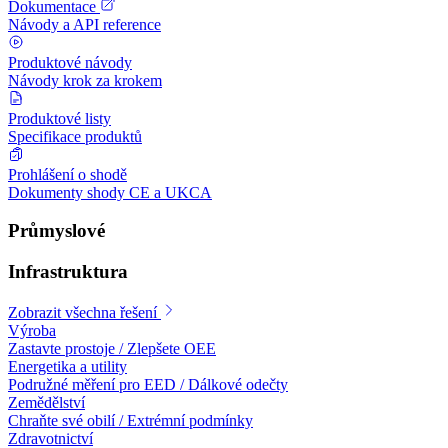
Dokumentace
Návody a API reference
Produktové návody
Návody krok za krokem
Produktové listy
Specifikace produktů
Prohlášení o shodě
Dokumenty shody CE a UKCA
Průmyslové
Infrastruktura
Zobrazit všechna řešení
Výroba
Zastavte prostoje / Zlepšete OEE
Energetika a utility
Podružné měření pro EED / Dálkové odečty
Zemědělství
Chraňte své obilí / Extrémní podmínky
Zdravotnictví