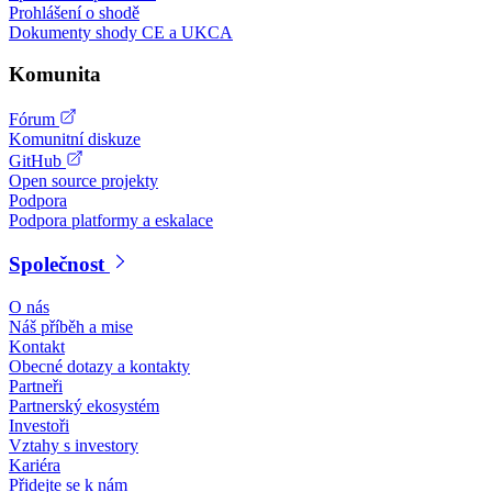
Prohlášení o shodě
Dokumenty shody CE a UKCA
Komunita
Fórum
Komunitní diskuze
GitHub
Open source projekty
Podpora
Podpora platformy a eskalace
Společnost
O nás
Náš příběh a mise
Kontakt
Obecné dotazy a kontakty
Partneři
Partnerský ekosystém
Investoři
Vztahy s investory
Kariéra
Přidejte se k nám