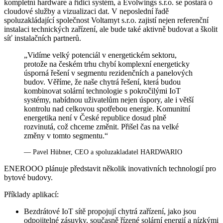
kompletní hardware a řídicí systém, a Evolwings s.r.o. se postará o
cloudové služby a vizualizaci dat. V neposlední řadě
spoluzakládající společnost Voltamyt s.r.o. zajistí nejen referenční
instalaci technických zařízení, ale bude také aktivně budovat a školit
síť instalačních partnerů.
„Vidíme velký potenciál v energetickém sektoru,
protože na českém trhu chybí komplexní energeticky
úsporná řešení v segmentu rezidenčních a panelových
budov. Věříme, že naše chytrá řešení, která budou
kombinovat solární technologie s pokročilými IoT
systémy, nabídnou uživatelům nejen úspory, ale i větší
kontrolu nad celkovou spotřebou energie. Komunitní
energetika není v České republice dosud plně
rozvinutá, což chceme změnit. Přišel čas na velké
změny v tomto segmentu.“
— Pavel Hübner, CEO a spoluzakladatel HARDWARIO
ENEROOO plánuje představit několik inovativních technologií pro
bytové budovy.
Příklady aplikací:
Bezdrátové IoT sítě propojují chytrá zařízení, jako jsou
odpojitelné zásuvky, současně řízené solární energií a nízkými