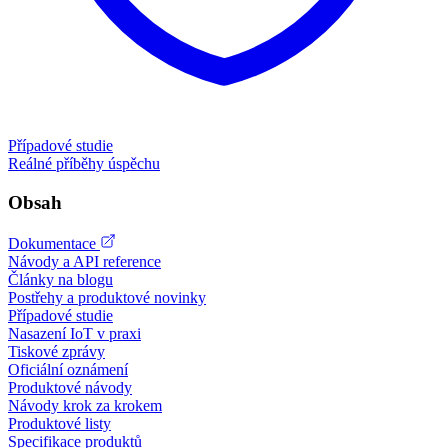
Případové studie
Reálné příběhy úspěchu
Obsah
Dokumentace
Návody a API reference
Články na blogu
Postřehy a produktové novinky
Případové studie
Nasazení IoT v praxi
Tiskové zprávy
Oficiální oznámení
Produktové návody
Návody krok za krokem
Produktové listy
Specifikace produktů