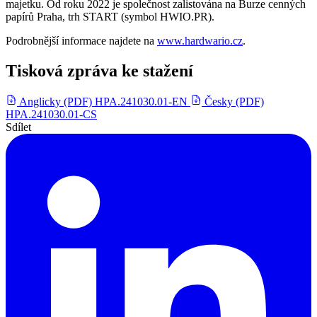
majetku. Od roku 2022 je společnost zalistována na Burze cenných
papírů Praha, trh START (symbol HWIO.PR).
Podrobnější informace najdete na
www.hardwario.cz
.
Tisková zpráva ke stažení
Anglicky (PDF)
HPA.241030.01-EN
Česky (PDF)
HPA.241030.01-CS
Sdílet