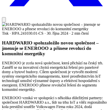
Tisk
·
HPA.241030.01-CS
·
30. října 2024
·
2 min čtení
HARDWARIO spoluzaložilo novou společnost –
jmenuje se ENEROOO a přinese revoluci do
komunitní energetiky
ENEROOO je zcela nová společnost, která přichází na český trh.
Zaměří se na inovativní chytrá energetická řešení pro panelové
domy a bytové budovy. Cílem společnosti je vytvořit moderní
systémy energetického managementu, které prostřednictvím IoT
technologií umožní významné úspory a efektivní hospodaření s
energiemi. ENEROOO přinese revoluční řešení do segmentu
komunitní energetiky.
ENEROOO vzniká ve spolupráci s několika důležitými partnery:
společnost HARDWARIO a.s., lídr na trhu IoT a vítěz regionálního
kola prestižní soutěže Volkswagen Firma roku 2024, dodá