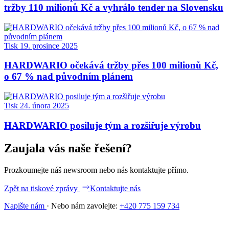
tržby 110 milionů Kč a vyhrálo tender na Slovensku
Tisk
19. prosince 2025
HARDWARIO očekává tržby přes 100 milionů Kč,
o 67 % nad původním plánem
Tisk
24. února 2025
HARDWARIO posiluje tým a rozšiřuje výrobu
Zaujala vás naše řešení?
Prozkoumejte náš newsroom nebo nás kontaktujte přímo.
Zpět na tiskové zprávy
Kontaktujte nás
Napište nám
·
Nebo nám zavolejte:
+420 775 159 734