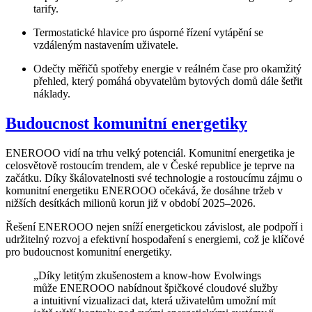
tarify.
Termostatické hlavice pro úsporné řízení vytápění se
vzdáleným nastavením uživatele.
Odečty měřičů spotřeby energie v reálném čase pro okamžitý
přehled, který pomáhá obyvatelům bytových domů dále šetřit
náklady.
Budoucnost komunitní energetiky
ENEROOO vidí na trhu velký potenciál. Komunitní energetika je
celosvětově rostoucím trendem, ale v České republice je teprve na
začátku. Díky škálovatelnosti své technologie a rostoucímu zájmu o
komunitní energetiku ENEROOO očekává, že dosáhne tržeb v
nižších desítkách milionů korun již v období 2025–2026.
Řešení ENEROOO nejen sníží energetickou závislost, ale podpoří i
udržitelný rozvoj a efektivní hospodaření s energiemi, což je klíčové
pro budoucnost komunitní energetiky.
„Díky letitým zkušenostem a know-how Evolwings
může ENEROOO nabídnout špičkové cloudové služby
a intuitivní vizualizaci dat, která uživatelům umožní mít