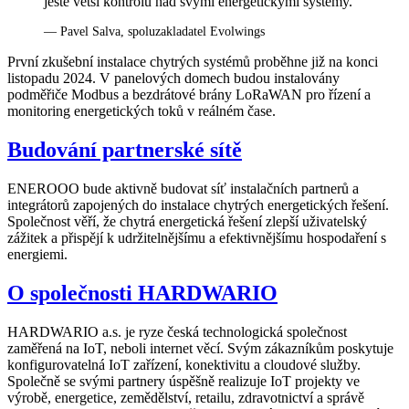
ještě větší kontrolu nad svými energetickými systémy.“
— Pavel Salva, spoluzakladatel Evolwings
První zkušební instalace chytrých systémů proběhne již na konci
listopadu 2024. V panelových domech budou instalovány
podměřiče Modbus a bezdrátové brány LoRaWAN pro řízení a
monitoring energetických toků v reálném čase.
Budování partnerské sítě
ENEROOO bude aktivně budovat síť instalačních partnerů a
integrátorů zapojených do instalace chytrých energetických řešení.
Společnost věří, že chytrá energetická řešení zlepší uživatelský
zážitek a přispějí k udržitelnějšímu a efektivnějšímu hospodaření s
energiemi.
O společnosti HARDWARIO
HARDWARIO a.s. je ryze česká technologická společnost
zaměřená na IoT, neboli internet věcí. Svým zákazníkům poskytuje
konfigurovatelná IoT zařízení, konektivitu a cloudové služby.
Společně se svými partnery úspěšně realizuje IoT projekty ve
výrobě, energetice, zemědělství, retailu, zdravotnictví a správě