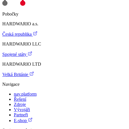
Pobočky
HARDWARIO a.s.
Česká republika
HARDWARIO LLC
Spojené státy
HARDWARIO LTD
Velká Británie
Navigace
nav.platform
Řešení
Zdroje
Vývojáři
Partneři
E-shop