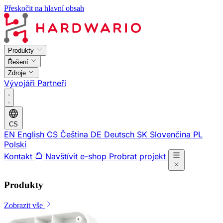
Přeskočit na hlavní obsah
Produkty
Řešení
Zdroje
Vývojáři
Partneři
CS
EN
English
CS
Čeština
DE
Deutsch
SK
Slovenčina
PL
Polski
Kontakt
Navštívit e-shop
Probrat projekt
Produkty
Zobrazit vše