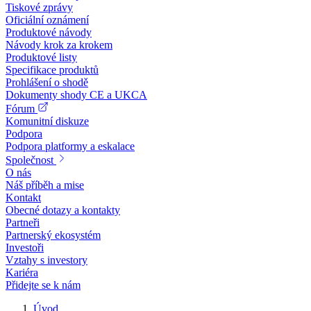
Tiskové zprávy
Oficiální oznámení
Produktové návody
Návody krok za krokem
Produktové listy
Specifikace produktů
Prohlášení o shodě
Dokumenty shody CE a UKCA
Fórum
Komunitní diskuze
Podpora
Podpora platformy a eskalace
Společnost
O nás
Náš příběh a mise
Kontakt
Obecné dotazy a kontakty
Partneři
Partnerský ekosystém
Investoři
Vztahy s investory
Kariéra
Přidejte se k nám
Úvod